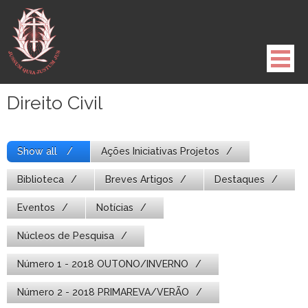
Pule
para
o
conteúdo
Direito Civil
Show all
Ações Iniciativas Projetos
Biblioteca
Breves Artigos
Destaques
Eventos
Notícias
Núcleos de Pesquisa
Número 1 - 2018 OUTONO/INVERNO
Número 2 - 2018 PRIMAREVA/VERÃO