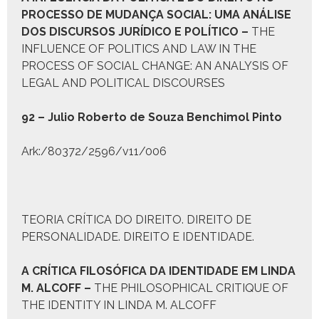
P
ROCESSO DE
M
UDANÇA
S
OCIAL
:
UMA ANÁLISE
DOS DISCURSOS JURÍDICO E POLÍTICO
–
THE
INFLUENCE OF POLITICS AND LAW IN THE
PROCESS OF SOCIAL CHANGE: AN ANALYSIS OF
LEGAL AND POLITICAL DISCOURSES
92 – Julio Rober­to de Souza Benchi­mol Pin­to
Ark:/80372/2596/v11/006
TEORIA CRÍTICA DO DIREITO. DIREITO DE
PERSONALIDADE. DIREITO E IDENTIDADE.
A C
RÍTICA
F
ILOSÓFICA DA
I
DENTIDADE EM
L
INDA
M. A
LCOFF
–
THE PHILOSOPHICAL CRITIQUE OF
THE IDENTITY IN LINDA M. ALCOFF