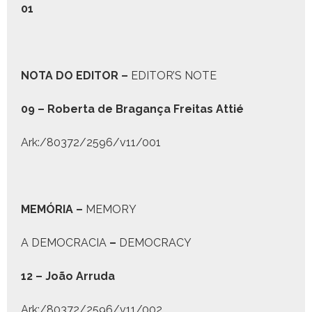
01
N
OTA DO
E
DITOR
–
EDITOR’S NOTE
09 – Rober­ta de Bra­gança Fre­itas Attié
Ark:/80372/2596/v11/001
M
EMÓRIA
–
MEMORY
A DEMOCRACIA
–
DEMOCRACY
12 – João Arru­da
Ark:/80372/2596/v11/002