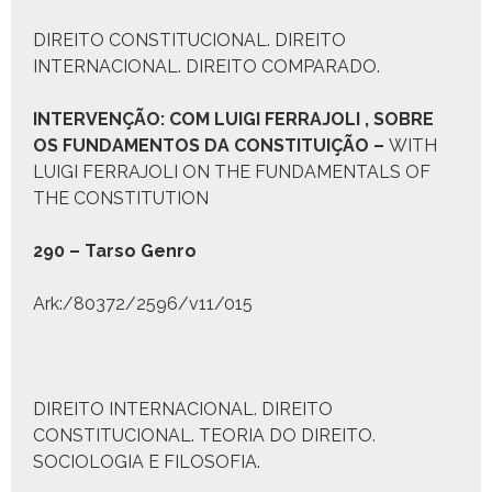
DIREITO CONSTITUCIONAL. DIREITO
INTERNACIONAL. DIREITO COMPARADO.
I
NTERVENÇÃO
: C
OM
L
UIGI
F
ERRAJOLI
, S
OBRE
OS
F
UNDAMENTOS DA
C
ONSTITUIÇÃO
–
WITH
LUIGI FERRAJOLI ON THE FUNDAMENTALS OF
THE CONSTITUTION
290 – Tar­so Gen­ro
Ark:/80372/2596/v11/015
DIREITO INTERNACIONAL. DIREITO
CONSTITUCIONAL. TEORIA DO DIREITO.
SOCIOLOGIA E FILOSOFIA.