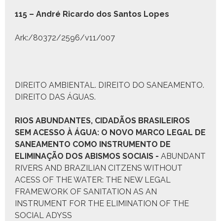
115 – André Ricar­do dos San­tos Lopes
Ark:/80372/2596/v11/007
DIREITO AMBIENTAL. DIREITO DO SANEAMENTO.
DIREITO DAS ÁGUAS.
R
IOS
A
BUNDANTES
, C
IDADÃOS
B
RASILEIROS
SEM
A
CESSO À
Á
GUA
:
O NOVO MARCO LEGAL DE
SANEAMENTO COMO INSTRUMENTO DE
ELIMINAÇÃO DOS ABISMOS SOCIAIS
-
ABUNDANT
RIVERS AND BRAZILIAN CITZENS WITHOUT
ACESS OF THE WATER: THE NEW LEGAL
FRAMEWORK OF SANITATION AS AN
INSTRUMENT FOR THE ELIMINATION OF THE
SOCIAL ADYSS