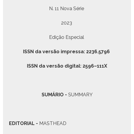
N. 11 Nova Série
2023
Edição Espe­cial
ISSN da ver­são impres­sa: 2236.5796
ISSN da ver­são dig­i­tal: 2596–111X
S
UMÁRIO
-
SUMMARY
E
DITORIAL
-
MASTHEAD