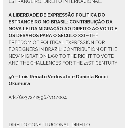
ESTRANGEIRO. DIREITO INTERNACIONAL.
A L
IBERDADE DE
E
XPRESSÃO
P
OLÍTICA DO
E
STRANGEIRO NO
B
RASIL
:
CONTRIBUIÇÃO DA
NOVA
L
EI DA MIGRAÇÃO AO DIREITO AO VOTO E
OS DESAFIOS PARA O SÉCULO
XXI –
THE
FREEDOM OF POLITICAL EXPRESSION FOR
FOREIGNERS IN BRAZIL: CONTRIBUTION OF THE
NEW MIGRATION LAW TO THE RIGHT TO VOTE
AND THE CHALLENGES FOR THE 21ST CENTURY
50 – Luís Rena­to Vedova­to e Daniela Buc­ci
Oku­mu­ra
Ark:/80372/2596/v11/004
DIREITO CONSTITUCIONAL. DIREITO