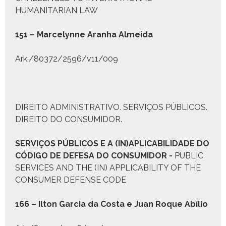
HUMANITARIAN LAW
151 – Marce­lynne Aran­ha Almei­da
Ark:/80372/2596/v11/009
DIREITO ADMINISTRATIVO. SERVIÇOS PÚBLICOS.
DIREITO DO CONSUMIDOR.
S
ERVIÇOS
P
ÚBLICOS E A
(I
N
)A
PLICABILIDADE DO
C
ÓDIGO DE
D
EFESA DO
C
ONSUMIDOR
-
PUBLIC
SERVICES AND THE (IN) APPLICABILITY OF THE
CONSUMER DEFENSE CODE
166 – Ilton Gar­cia da Cos­ta e Juan Roque Abílio