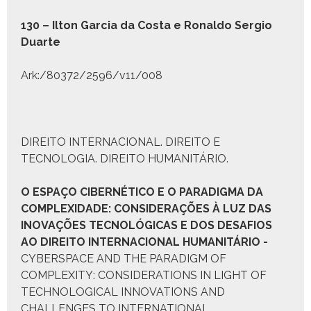
130 – Ilton Gar­cia da Cos­ta e Ronal­do Ser­gio
Duarte
Ark:/80372/2596/v11/008
DIREITO INTERNACIONAL. DIREITO E
TECNOLOGIA. DIREITO HUMANITÁRIO.
O E
SPAÇO
C
IBERNÉTICO E O
P
ARADIGMA DA
C
OMPLEXIDADE
:
CONSIDERAÇÕES À LUZ DAS
INOVAÇÕES TECNOLÓGICAS E DOS DESAFIOS
AO DIREITO INTERNACIONAL HUMANITÁRIO
-
CYBERSPACE AND THE PARADIGM OF
COMPLEXITY: CONSIDERATIONS IN LIGHT OF
TECHNOLOGICAL INNOVATIONS AND
CHALLENGES TO INTERNATIONAL