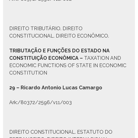
DIREITO TRIBUTÁRIO. DIREITO
CONSTITUCIONAL. DIREITO ECONÔMICO.
T
RIBUTAÇÃO E
F
UNÇÕES DO
E
STADO NA
C
ONSTITUIÇÃO
E
CONÔMICA
–
TAXATION AND
ECONOMIC FUNCTIONS OF STATE IN ECONOMIC
CONSTITUTION
29 – Ricar­do Anto­nio Lucas Camar­go
Ark:/80372/2596/v11/003
DIREITO CONSTITUCIONAL. ESTATUTO DO