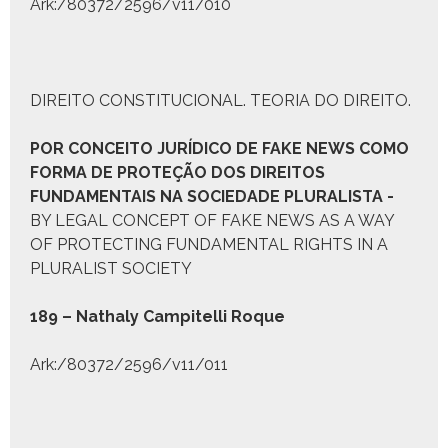
Ark:/80372/2596/v11/010
DIREITO CONSTITUCIONAL. TEORIA DO DIREITO.
P
OR
C
ONCEITO
J
URÍDICO DE
F
AKE
N
EWS COMO
F
ORMA DE
P
ROTEÇÃO DOS
D
IREITOS
F
UNDAMENTAIS NA
S
OCIEDADE
P
LURALISTA
-
BY LEGAL CONCEPT OF FAKE NEWS AS A WAY
OF PROTECTING FUNDAMENTAL RIGHTS IN A
PLURALIST SOCIETY
189 – Nathaly Campitel­li Roque
Ark:/80372/2596/v11/011