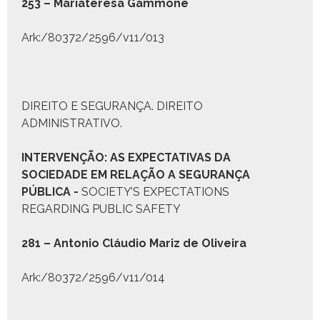
253 – Mari­atere­sa Gam­mone
Ark:/80372/2596/v11/013
DIREITO E SEGURANÇA. DIREITO
ADMINISTRATIVO.
I
NTERVENÇÃO
: A
S
E
XPECTATIVAS DA
S
OCIEDADE EM
R
ELAÇÃO A
S
EGURANÇA
P
ÚBLICA
-
SOCIETY’S EXPECTATIONS
REGARDING PUBLIC SAFETY
281 – Anto­nio Cláu­dio Mariz de Oliveira
Ark:/80372/2596/v11/014