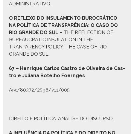
ADMINISTRATIVO.
O R
EFLEXO DO
I
NSULAMENTO
B
UROCRÁTICO
NA
P
OLÍTICA DE
T
RANSPARÊNCIA
:
O CASO DO
R
IO
G
RANDE DO
S
UL
–
THE REFLECTION OF
BUREAUCRATIC INSULATION IN THE
TRANPARENCY POLICY: THE CASE OF RIO
GRANDE DO SUL
67 – Hen­rique Car­los Cas­tro de Oliveira de Cas­
tro e Juliana Botel­ho Foernges
Ark:/80372/2596/v11/005
DIREITO E POLÍTICA. ANÁLISE DO DISCURSO.
A I
NFLUÊNCIA DA
P
OLÍTICA E DO
D
IREITO NO