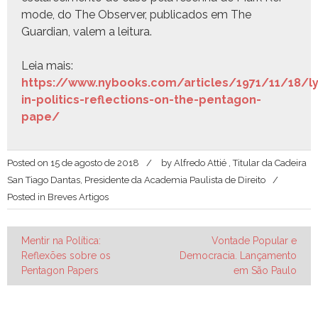
mode, do The Observ­er, pub­li­ca­dos em The
Guardian, valem a leitura.
Leia mais:
https://www.nybooks.com/articles/1971/11/18/ly
in-politics-reflections-on-the-pentagon-
pape/
Posted on
15 de agosto de 2018
by
Alfredo Attié , Titular da Cadeira
San Tiago Dantas, Presidente da Academia Paulista de Direito
Posted in
Breves Artigos
Navegação
Mentir na Política:
Vontade Popular e
Reflexões sobre os
Democracia. Lançamento
de
Pentagon Papers
em São Paulo
Post