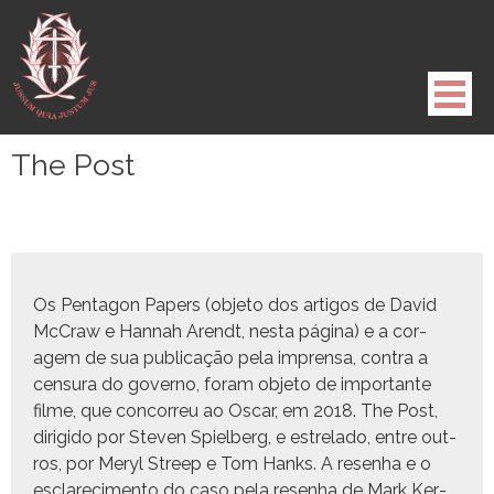
Pule
para
o
conteúdo
The Post
Os Pen­ta­gon Papers (obje­to dos arti­gos de David
McCraw e Han­nah Arendt, nes­ta pági­na) e a cor­
agem de sua pub­li­cação pela impren­sa, con­tra a
cen­sura do gov­er­no, foram obje­to de impor­tante
filme, que con­cor­reu ao Oscar, em 2018. The Post,
dirigi­do por Steven Spiel­berg, e estre­la­do, entre out­
ros, por Meryl Streep e Tom Han­ks. A resen­ha e o
esclarec­i­men­to do caso pela resen­ha de Mark Ker­