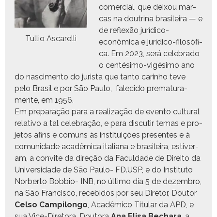
com­er­cial, que deixou mar­
cas na dout­ri­na brasileira — e
de reflexão jurídi­co-
Tul­lio Ascarelli
econômi­ca e jurídi­co-filosó­fi­
ca. Em 2023, será cel­e­bra­do
o cen­tési­mo-vigési­mo ano
do nasci­men­to do jurista que tan­to car­in­ho teve
pelo Brasil e por São Paulo, fale­ci­do pre­mat­u­ra­
mente, em 1956.
Em preparação para a real­iza­ção de even­to cul­tur­al
rel­a­ti­vo a tal cel­e­bração, e para dis­cu­tir temas e pro­
je­tos afins e comuns às insti­tu­ições pre­sentes e à
comu­nidade acadêmi­ca ital­iana e brasileira, estiver­
am, a con­vite da direção da Fac­ul­dade de Dire­ito da
Uni­ver­si­dade de São Paulo- FD.USP, e do Insti­tu­to
Nor­ber­to Bob­bio- INB, no últi­mo dia 5 de dezem­bro,
na São Fran­cis­co, rece­bidos por seu Dire­tor, Doutor
Cel­so Campi­lon­go
, Acadêmi­co Tit­u­lar da APD, e
sua Vice-Dire­to­ra, Douto­ra
Ana Elisa Bechara
, a