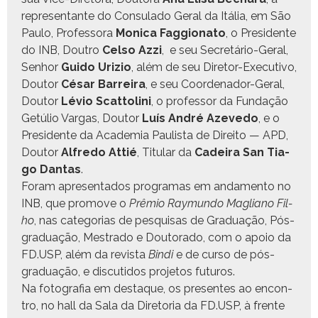
rep­re­sen­tante do Con­sula­do Ger­al da Itália, em São
Paulo, Pro­fes­so­ra
Mon­i­ca Fag­gion­a­to
, o Pres­i­dente
do INB, Doutro
Cel­so Azzi
, e seu Secretário-Ger­al,
Sen­hor
Gui­do Urizio
, além de seu Dire­tor-Exec­u­ti­vo,
Doutor
César Bar­reira
, e seu Coor­de­nador-Ger­al,
Doutor
Lévio Scat­toli­ni
, o pro­fes­sor da Fun­dação
Getúlio Var­gas, Doutor
Luís André Azeve­do
, e o
Pres­i­dente da Acad­e­mia Paulista de Dire­ito — APD,
Doutor
Alfre­do Attié
, Tit­u­lar da
Cadeira San Tia­
go Dan­tas
.
Foram apre­sen­ta­dos pro­gra­mas em anda­men­to no
INB, que pro­move o
Prêmio Ray­mun­do Maglian
o Fil­
ho
, nas cat­e­go­rias de pesquisas de Grad­u­ação, Pós-
grad­u­ação, Mestra­do e Doutora­do, com o apoio da
FD.USP, além da revista
Bin­di
e de cur­so de pós-
grad­u­ação, e dis­cu­ti­dos pro­je­tos futuros.
Na fotografia em destaque, os pre­sentes ao encon­
tro, no hall da Sala da Dire­to­ria da FD.USP, à frente