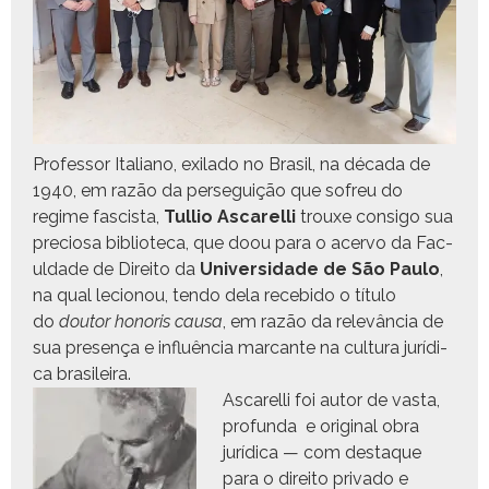
Pro­fes­sor Ital­iano, exi­la­do no Brasil, na déca­da de
1940, em razão da perseguição que sofreu do
regime fascista,
Tul­lio Ascarel­li
trouxe con­si­go sua
pre­ciosa bib­liote­ca, que doou para o acer­vo da Fac­
ul­dade de Dire­ito da
Uni­ver­si­dade de São Paulo
,
na qual lecio­nou, ten­do dela rece­bido o títu­lo
do
doutor hon­oris causa
, em razão da relevân­cia de
sua pre­sença e influên­cia mar­cante na cul­tura jurídi­
ca brasileira.
Ascarel­li foi autor de vas­ta,
pro­fun­da e orig­i­nal obra
jurídi­ca — com destaque
para o dire­ito pri­va­do e