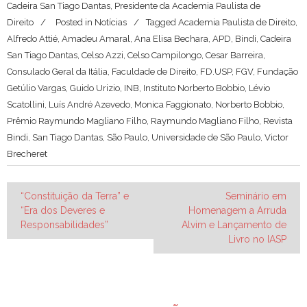
Cadeira San Tiago Dantas, Presidente da Academia Paulista de
Direito
Posted in
Notícias
Tagged
Academia Paulista de Direito
,
Alfredo Attié
,
Amadeu Amaral
,
Ana Elisa Bechara
,
APD
,
Bindi
,
Cadeira
San Tiago Dantas
,
Celso Azzi
,
Celso Campilongo
,
Cesar Barreira
,
Consulado Geral da Itália
,
Faculdade de Direito
,
FD.USP
,
FGV
,
Fundação
Getúlio Vargas
,
Guido Urizio
,
INB
,
Instituto Norberto Bobbio
,
Lévio
Scatollini
,
Luís André Azevedo
,
Monica Faggionato
,
Norberto Bobbio
,
Prêmio Raymundo Magliano Filho
,
Raymundo Magliano Filho
,
Revista
Bindi
,
San Tiago Dantas
,
São Paulo
,
Universidade de São Paulo
,
Victor
Brecheret
Navegação
“Constituição da Terra” e
Seminário em
“Era dos Deveres e
Homenagem a Arruda
de
Responsabilidades”
Alvim e Lançamento de
Post
Livro no IASP