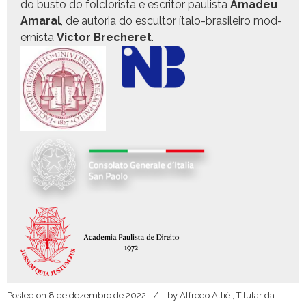
do bus­to do fol­clorista e escritor paulista
Amadeu
Ama­r­al
, de auto­ria do escul­tor íta­lo-brasileiro mod­
ernista
Vic­tor Brecheret
.
Posted on
8 de dezembro de 2022
by
Alfredo Attié , Titular da