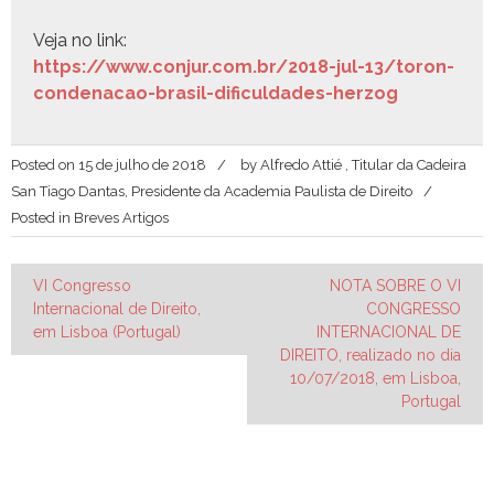
Veja no link:
https://www.conjur.com.br/2018-jul-13/toron-
condenacao-brasil-dificuldades-herzog
Posted on
15 de julho de 2018
by
Alfredo Attié , Titular da Cadeira
San Tiago Dantas, Presidente da Academia Paulista de Direito
Posted in
Breves Artigos
Navegação
VI Congresso
NOTA SOBRE O VI
Internacional de Direito,
CONGRESSO
de
em Lisboa (Portugal)
INTERNACIONAL DE
Post
DIREITO, realizado no dia
10/07/2018, em Lisboa,
Portugal