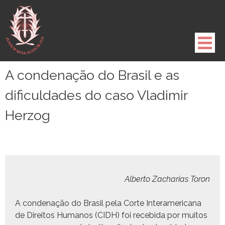
Pule
para
o
conteúdo
A condenação do Brasil e as
dificuldades do caso Vladimir
Herzog
Alber­to Zacharias Toron
A con­de­nação do Brasil pela Corte Inter­amer­i­cana
de Dire­itos Humanos (CIDH) foi rece­bi­da por muitos