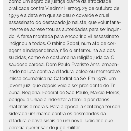
como um sopro de justiça diante da atro­ci­dade
prat­i­ca­da con­tra Vladimir Her­zog. 25 de out­ubro de
1975 é a data em que se deu o covarde e cru­el
assas­si­na­to do desta­ca­do jor­nal­ista, que vol­un­tari­a­
mente se apre­sen­tou às autori­dades para ser inquiri­
do. A farsa mon­ta­da para enco­brir o vil assas­si­na­to
indig­nou a todos. O rabi­no Sobel, num ato de cor­
agem e inde­pendên­cia, não o enter­rou na ala dos
sui­ci­das, como é o cos­tume na religião judaica. O
saudoso cardeal Dom Paulo Evaris­to Arns, empen­
hado na luta con­tra a ditadu­ra, cele­brou mem­o­ráv­el
mis­sa ecumêni­ca na Cat­e­dral da Sé. Em 1978, um
jovem juiz, que depois veio a ser pres­i­dente do Tri­
bunal Region­al Fed­er­al de São Paulo, Mar­cio Mores,
obrigou a União a ind­enizar a família por danos
mate­ri­ais e morais. Para a época, a sen­tença foi con­
sid­er­a­da um mar­co con­tra os des­man­dos da
ditadu­ra e dava sinais de um novo Judi­ciário que
pare­cia quer­er sair do jugo militar.