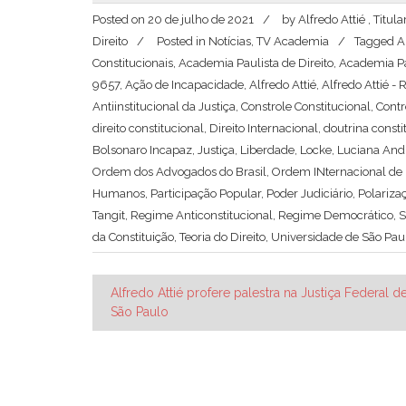
Posted on
20 de julho de 2021
by
Alfredo Attié , Titu
Direito
Posted in
Notícias
,
TV Academia
Tagged
A
Constitucionais
,
Academia Paulista de Direito
,
Academia Pau
9657
,
Ação de Incapacidade
,
Alfredo Attié
,
Alfredo Attié -
Antiinstitucional da Justiça
,
Constrole Constitucional
,
Contr
direito constitucional
,
Direito Internacional
,
doutrina consti
Bolsonaro Incapaz
,
Justiça
,
Liberdade
,
Locke
,
Luciana Andr
Ordem dos Advogados do Brasil
,
Ordem INternacional de 
Humanos
,
Participação Popular
,
Poder Judiciário
,
Polariza
Tangit
,
Regime Anticonstitucional
,
Regime Democrático
,
S
da Constituição
,
Teoria do Direito
,
Universidade de São Pau
Navegação
Alfredo Attié profere palestra na Justiça Federal d
São Paulo
de
Post