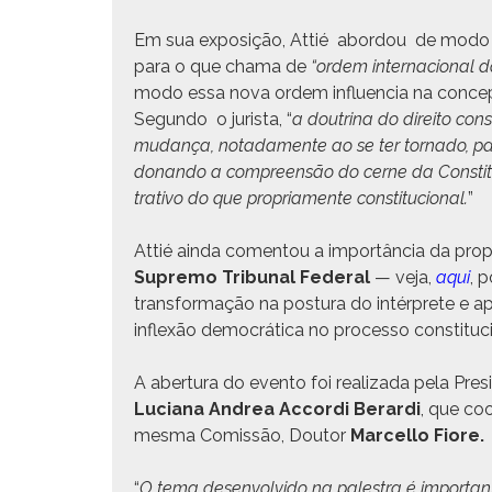
Em sua exposição, Attié abor­dou de modo crí
para o que chama de
“ordem inter­na­cional 
modo essa nova ordem influ­en­cia na con­
Segun­do o jurista, “
a dout­ri­na do dire­ito co
mudança, notada­mente ao se ter tor­na­do, pau­l
do­nan­do a com­preen­são do cerne da Con­sti­tu
tra­ti­vo do que pro­pri­a­mente con­sti­tu­cional.
”
Attié ain­da comen­tou a importân­cia da pr
Supre­mo Tri­bunal Fed­er­al
— veja,
aqui
, 
trans­for­mação na pos­tu­ra do intér­prete e ap
inflexão democráti­ca no proces­so con­sti­tu­ci
A aber­tu­ra do even­to foi real­iza­da pela Pres
Luciana Andrea Accor­di Berar­di
, que coo
mes­ma Comis­são, Doutor
Mar­cel­lo Fiore.
“
O tema desen­volvi­do na palestra é impor­tante