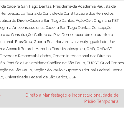
lar da Cadeira San Tiago Dantas, Presidente da Academia Paulista de
 Renovação da Teoria do Controle da Constituição e dos Remédios
lista de Direito Cadeira San Tiago Dantas
,
Ação Civil Originária PET
 Regima Anticonstitucional
,
Cadeira San Tiago Dantas
,
Concepção
ole da Constituição
,
Cultura da Paz
,
Democracia
,
direito brasileiro
,
tucional
,
Eros Grau
,
Guerra Fria
,
Harvard University
,
Igualdade
,
Jair
ea Accordi Berardi
,
Marcello Fiore
,
Montesquieu
,
OAB
,
OAB/SP
,
Deveres e Responsabilidades
,
Ordem Internacional dos Direitos
ção
,
Pontifícia Universidade Católica de São Paulo
,
PUCSP
,
Quod Omnes
eção de São Paulo
,
Seção São Paulo
,
Supremo Tribunal Federal
,
Teoria
lo
,
Universidade Federal de São Carlos
,
USP
e
Direito à Manifestação e Inconstitucionalidade de
Prisão Temporária