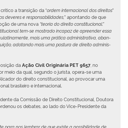
ti­co a tran­sição da “
ordem inter­na­cional dos dire­itos
”
dos deveres e
respon­s­abil­i­dades,
” apon­tan­do de que
cepção de uma nova
“teo­ria do dire­ito con­sti­tu­cional.”
n­sti­tu­cional tem-se mostra­do inca­paz de apreen­der essa
ati­na­mente, mais uma práti­ca admin­is­tra­ti­va, aban­
­ição, adotan­do mais uma pos­tu­ra de dire­ito admin­is­
oposição da
Ação Civ­il Orig­inária PET 9657
, no
por meio da qual, segun­do o jurista, opera-se uma
li­cador do dire­ito con­sti­tu­cional, ao provo­car uma
onal brasileiro e internacional.
­i­dente da Comis­são de Dire­ito Con­sti­tu­cional, Douto­ra
r­de­nou os debates, ao lado do Vice-Pres­i­dente da
 para nos lem­brar de que existe a pos­si­bil­i­dade de