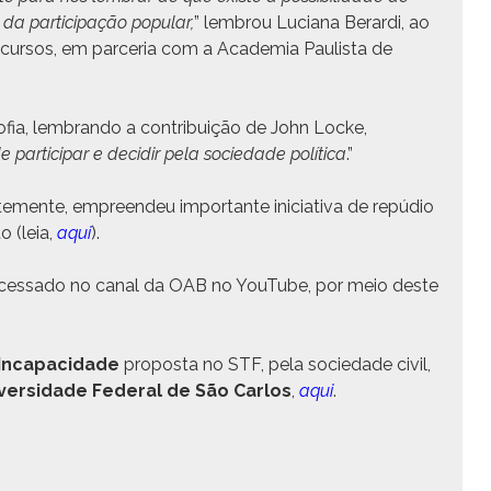
 par­tic­i­pação pop­u­lar,
” lem­brou Luciana Berar­di, ao
e cur­sos, em parce­ria com a Acad­e­mia Paulista de
sofia, lem­bran­do a con­tribuição de John Locke,
par­tic­i­par e decidir pela sociedade políti­ca
.”
­te­mente, empreen­deu impor­tante ini­cia­ti­va de repú­dio
o (leia,
aqui
).
ces­sa­do no canal da OAB no YouTube, por meio deste
Inca­paci­dade
pro­pos­ta no STF, pela sociedade civ­il,
­ver­si­dade Fed­er­al de São Car­los
,
aqui
.