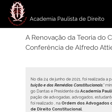
Pule
para
o
Academia Paulista de Direito
conteúdo
A Renovação da Teoria do C
Conferência de Alfredo Atti
No dia 24 de jun­ho de 2021, foi real­iza­da a 
tu­ição e dos Remé­dios Con­sti­tu­cionais
,”
min
go Dan­tas e Pres­i­dente da
Acad­e­mia Paul
pação de advo­gadas, advo­ga­dos, estu­dantes,
foi real­iza­do , na
Ordem dos Advo­ga­dos d
de Dire­ito Con­sti­tu­cional
.