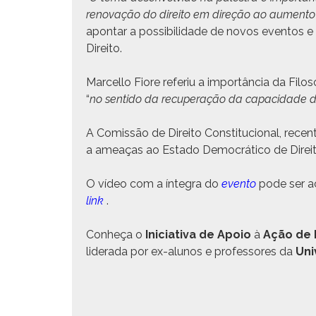
ren­o­vação do dire­ito em direção ao aumen­to da
apon­tar a pos­si­bil­i­dade de novos even­tos 
Direito.
Mar­cel­lo Fiore referiu a importân­cia da Filo
“
no sen­ti­do da recu­per­ação da capaci­dade de 
A Comis­são de Dire­ito Con­sti­tu­cional, recen
a ameaças ao Esta­do Democráti­co de Dire­it
O vídeo com a ínte­gra do
even­to
pode ser a
link
.
Con­heça o
Ini­cia­ti­va de Apoio
à
Ação de 
lid­er­a­da por ex-alunos e pro­fes­sores da
Uni