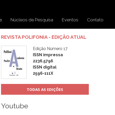
a
Núcleos de Pesquisa
Eventos
Contato
REVISTA POLIFONIA - EDIÇÃO ATUAL
Edição Número 17
ISSN impressa
2236.5796
ISSN digital
2596-111X
TODAS AS EDIÇÕES
Youtube