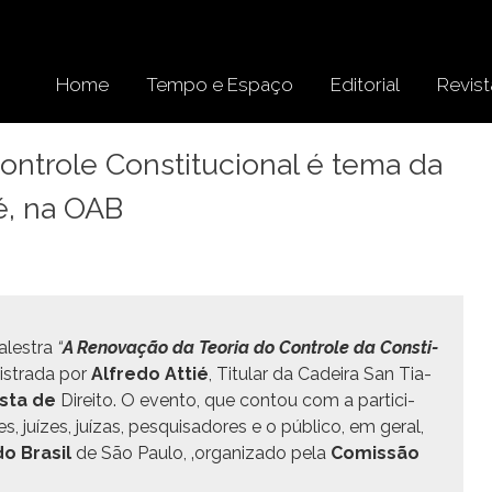
Home
Tempo e Espaço
Editorial
Revist
ontrole Constitucional é tema da
é, na OAB
palestra
“
A Ren­o­vação da Teo­ria do Con­t­role da Con­sti­
­istra­da por
Alfre­do Attié
, Tit­u­lar da Cadeira San Tia­
ista de
Dire­ito. O even­to, que con­tou com a par­tic­i­
 juízes, juízas, pesquisadores e o públi­co, em ger­al,
o Brasil
de São Paulo, ‚orga­ni­za­do pela
Comis­são