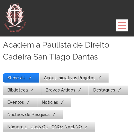
Pule
para
o
conteúdo
Academia Paulista de Direito
Cadeira San Tiago Dantas
Show all
Ações Iniciativas Projetos
Biblioteca
Breves Artigos
Destaques
Eventos
Notícias
Núcleos de Pesquisa
Número 1 - 2018 OUTONO/INVERNO