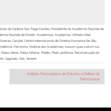
 Titular da Cadeira San Tiago Dantas, Presidente da Academia Paulista de
emia Paulista de Direito
,
Academias
,
Academos
,
Alfredo Attié
,
iveiras
,
Carybé
,
Centro Internacional de Direitos Humanos de São
xistência
,
Feminino
,
História das Academias
,
Iussum quia iustum ius
,
,
Palas Atena
,
Palas Athena
,
Platão
,
Plato
,
polifonia
,
Reconstrução do
ito
,
Sagrado
,
Sita
,
Venere
Instituto Piracicabano de Estudos e Defesa da
Democracia