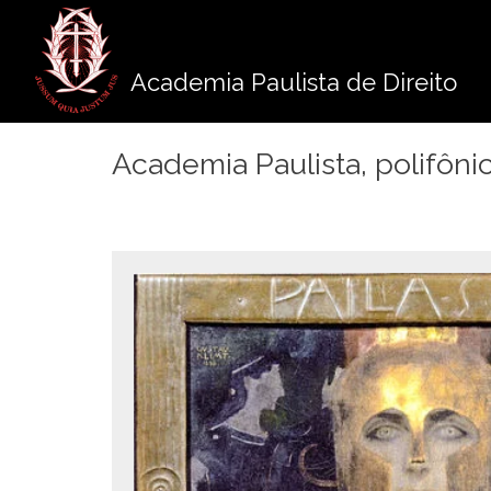
Pule
para
o
Academia Paulista de Direito
conteúdo
Academia Paulista, polifônica