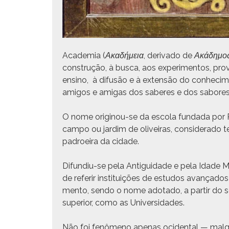
Acad­e­mia (
Ακαδήμεια
, deriva­do de
Ακάδημο
con­strução, à bus­ca, aos exper­i­men­tos, pro
ensi­no, à difusão e à exten­são do con­hec­i­men
ami­gos e ami­gas dos saberes e dos sabores da
O nome orig­i­nou-se da esco­la fun­da­da por
cam­po ou jardim de oliveiras, con­sid­er­a­do t
padroeira da cidade.
Difundiu-se pela Antigu­idade e pela Idade 
de referir insti­tu­ições de estu­dos avança­d
men­to, sendo o nome ado­ta­do, a par­tir do séc
supe­ri­or, como as Universidades.
Não foi fenô­meno ape­nas oci­den­tal — mal­