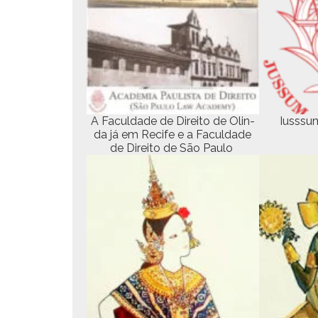
A Fac­ul­dade de Dire­ito de Olin­
Iuss­su
da já em Recife e a Fac­ul­dade
de Dire­ito de São Paulo