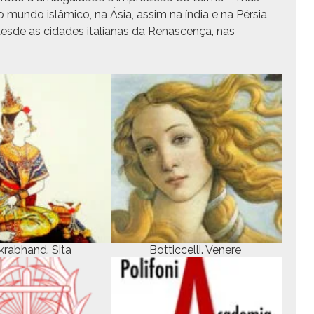
 no mun­do islâmi­co, na Ásia, assim na índia e na Pér­sia,
des­de as cidades ital­ianas da Renascença, nas
rab­hand. Sita
Bot­tic­cel­li. Venere