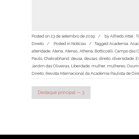
Posted on
23 de setembro de 2019
by
Alfredo Attié ,
Direito
Posted in
Notícias
Tagged
Academia
,
Acad
alteridade
,
Atena
,
Atenas
,
Athena
,
Botticcelli
,
Campo das Ol
Paulo
,
Chakrabhand
,
deusa
,
deusas
,
direito
,
diversidade
,
E
Jardim das Oliveiras
,
Liberdade
,
mulher
,
mulheres
,
Oxum
Direito
,
Revista Internacional da Academia Paulista de Dire
Navegação
Destaque principal — 3
de
Post