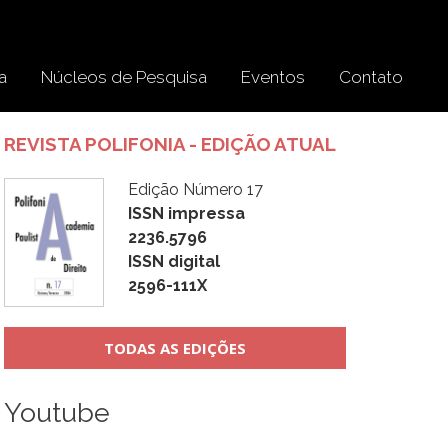
a
Núcleos de Pesquisa
Eventos
Contato
REVISTA POLIFONIA - EDIÇÃO ATUAL
Edição Número 17
ISSN impressa
2236.5796
ISSN digital
2596-111X
TODAS AS EDIÇÕES
Youtube