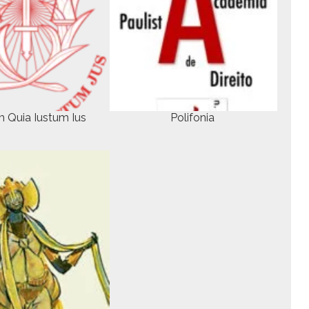
m Quia Ius­tum Ius
Polifonia