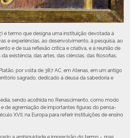
ς
) é ter­mo que des­igna uma insti­tu­ição devota­da à
vas e exper­iên­cias, ao desen­volvi­men­to, à pesquisa, ao
­to e de sua reflexão críti­ca e cria­ti­va, e à reunião de
 existên­cia, das artes, das ciên­cias, das filosofias.
 Platão, por vol­ta de 387 AC, em Ate­nas, em um anti­go
er­ritório sagra­do, ded­i­ca­do à deusa da sabedo­ria e
Média, sendo acol­hi­da no Renasci­men­to, como modo
os e de agremi­ação de impor­tantes fig­uras do pen­sa­
u­lo XVII, na Europa para referir insti­tu­ições de ensi­no
gra­do a ambigu­idade e impre­cisão do ter­mo -, mas