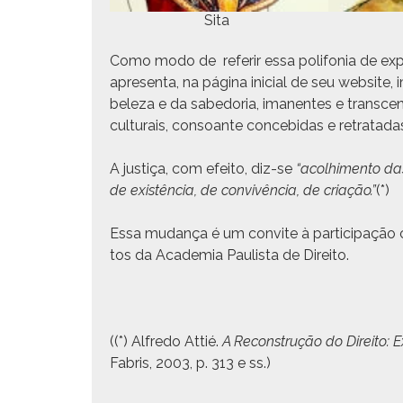
Sita
Como modo de referir essa poli­fo­nia de exper­
apre­sen­ta, na pági­na ini­cial de seu web­site
beleza e da sabedo­ria, ima­nentes e tran­scen
cul­tur­ais, con­soante con­ce­bidas e retrata
A justiça, com efeito, diz-se
“acol­hi­men­to d
de existên­cia, de con­vivên­cia, de cri­ação.”
(*)
Essa mudança é um con­vite à par­tic­i­pação c
tos da Acad­e­mia Paulista de Direito.
((*) Alfre­do Attié.
A Recon­strução do Dire­ito: Ex
Fab­ris, 2003, p. 313 e ss.)