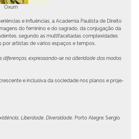
Oxum
iên­cias e influên­cias, a Acad­e­mia Paulista de Dire­ito
, ima­gens do fem­i­ni­no e do sagra­do, da con­ju­gação da
­dentes, segun­do as mul­ti­fac­etadas com­plex­i­dades
das por artis­tas de vários espaços e tempos.
as difer­enças, expres­san­do-se na alteri­dade dos mod­os
res­cente e inclu­si­va da sociedade nos planos e pro­je­
istên­cia, Liber­dade, Diver­si­dade.
Por­to Ale­gre: Ser­gio