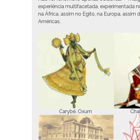
exper­iên­cia mul­ti­fac­eta­da, exper­i­men­ta­da
na África, assim no Egi­to, na Europa, assim 
Américas.
Cary­bé. Oxum
Chak