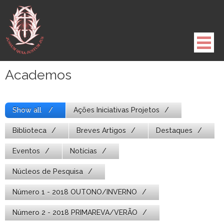
Pule
para
o
conteúdo
Academos
Show all
Ações Iniciativas Projetos
Biblioteca
Breves Artigos
Destaques
Eventos
Notícias
Núcleos de Pesquisa
Número 1 - 2018 OUTONO/INVERNO
Número 2 - 2018 PRIMAREVA/VERÃO