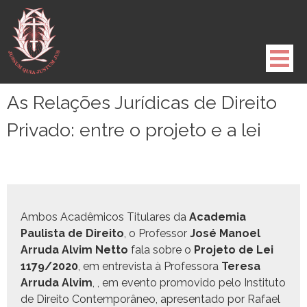
Pule
para
o
conteúdo
As Relações Jurídicas de Direito
Privado: entre o projeto e a lei
Ambos Acadêmi­cos Tit­u­lares da
Acad­e­mia
Paulista de Dire­ito
, o Pro­fes­sor
José Manoel
Arru­da Alvim Net­to
fala sobre o
Pro­je­to de Lei
1179/2020
, em entre­vista à Pro­fes­so­ra
Tere­sa
Arru­da Alvim
, , em even­to pro­movi­do pelo Insti­tu­to
de Dire­ito Con­tem­porâ­neo, apre­sen­ta­do por Rafael