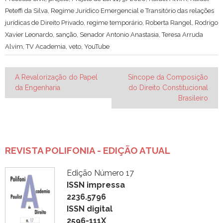
Peteffi da Silva
,
Regime Jurídico Emergencial e Transitório das relações
jurídicas de Direito Privado
,
regime temporário
,
Roberta Rangel
,
Rodrigo
Xavier Leonardo
,
sanção
,
Senador Antonio Anastasia
,
Teresa Arruda
Alvim
,
TV Academia
,
veto
,
YouTube
Navegação
A Revalorização do Papel
Síncope da Composição
da Engenharia
do Direito Constitucional
de
Brasileiro
Post
REVISTA POLIFONIA - EDIÇÃO ATUAL
Edição Número 17
ISSN impressa
2236.5796
ISSN digital
2596-111X