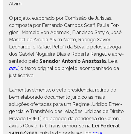
Alvim.
O pro­je­to, elab­o­ra­do por Comis­são de Juris­tas,
com­pos­ta por Fer­nan­do Cam­pos Scaff, Paula For­
gioni, Marce­lo von Adamek , Fran­cis­co Saty­ro, José
Manoel de Arru­da Alvim Net­to, Rodri­go Xavier
Leonar­do, e Rafael Pet­ef­fi da Sil­va, e pelos advo­ga­
dos Gabriel Nogueira Dias e Rober­ta Rangel, e apre­
sen­ta­do pelo
Senador Anto­nio Anas­ta­sia
. Leia,
aqui
, o tex­to orig­i­nal do pro­je­to, acom­pan­hado da
justificativa.
Lamen­tavel­mente, o veto pres­i­den­cial retirou do
bem elab­o­ra­do doc­u­men­to jurídi­co as mais
soluções ofer­tadas para um Regime Jurídi­co Emer­
gen­cial e Tran­sitório das relações jurídi­cas de Dire­ito
Pri­va­do (RJET) no perío­do da pan­demia do Coro­n­
avírus (Covid-19). Trans­for­mou-se na
Lei Fed­er­al
14010/2020
, cujo tex­to pode ser lido
aqui
.