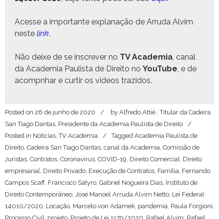
Acesse a impor­tante explanação de Arru­da Alvim
neste
link
.
Não deixe de se inscr­ev­er no
TV Acad­e­mia
, canal
da Acad­e­mia Paulista de Dire­ito no
YouTube
, e de
acompn­har e cur­tir os videos trazidos.
Posted on
26 de junho de 2020
by
Alfredo Attié , Titular da Cadeira
San Tiago Dantas, Presidente da Academia Paulista de Direito
Posted in
Notícias
,
TV Academia
Tagged
Academia Paulista de
Direito
,
Cadeira San Tiago Dantas
,
canal da Academia
,
Comissão de
Juristas
,
Contratos
,
Coronavirus
,
COVID-19
,
Direito Comercial
,
Direito
empresarial
,
Direito Privado
,
Execução de Contratos
,
Família
,
Fernando
Campos Scaff
,
Francisco Satyro
,
Gabriel Nogueira Dias
,
Instituto de
Direito Contemporâneo
,
José Manoel Arruda Alvim Netto
,
Lei Federal
14010/2020
,
Locação
,
Marcelo von Adamek
,
pandemia
,
Paula Forgioni
,
Processo Civil
,
projeto
,
Projeto de Lei 1179/2020
,
Rafael Alvim
,
Rafael