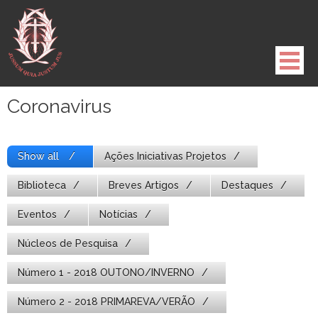
Pule
para
o
conteúdo
Coronavirus
Show all
Ações Iniciativas Projetos
Biblioteca
Breves Artigos
Destaques
Eventos
Notícias
Núcleos de Pesquisa
Número 1 - 2018 OUTONO/INVERNO
Número 2 - 2018 PRIMAREVA/VERÃO