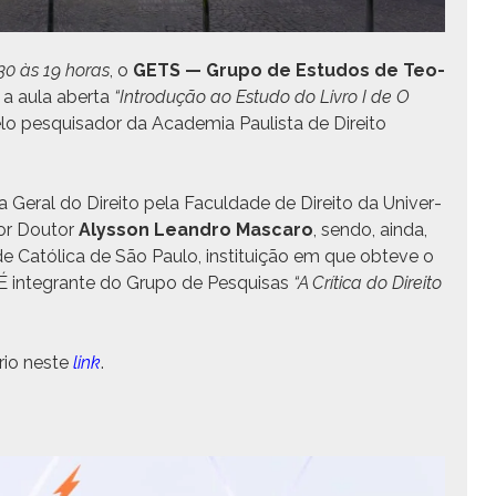
30 às 19 horas
, o
GETS — Grupo de Estu­dos de Teo­
m a aula aber­ta
“Intro­dução ao Estu­do do Livro I de O
elo pesquisador da Acad­e­mia Paulista de Dire­ito
Ger­al do Dire­ito pela Fac­ul­dade de Dire­ito da Uni­ver­
­sor Doutor
Alysson Lean­dro Mas­caro
, sendo, ain­da,
­dade Católi­ca de São Paulo, insti­tu­ição em que obteve o
a. É inte­grante do Grupo de Pesquisas
“A Críti­ca do Dire­ito
ário neste
link
.