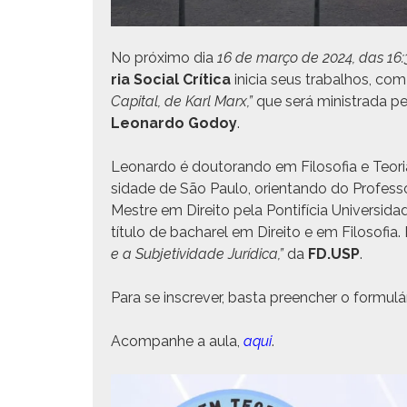
No próx­i­mo dia
16 de março de 2024, das 16:
ria Social Críti­ca
ini­cia seus tra­bal­hos, co
Cap­i­tal, de Karl Marx,”
que será min­istra­da p
Leonar­do Godoy
.
Leonar­do é doutoran­do em Filosofia e Teo­ria 
si­dade de São Paulo, ori­en­tan­do do Pro­fes
Mestre em Dire­ito pela Pon­tif­í­cia Uni­ver­si
títu­lo de bacharel em Dire­ito e em Filosofi
e a Sub­je­tivi­dade Jurídi­ca,”
da
FD.USP
.
Para se inscr­ev­er, bas­ta preencher o for­mul
Acom­pan­he a aula,
aqui
.