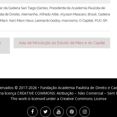
tular da Cadeira San Tiago Dantas, Presidente da Academia Paulista de
ta de Direito
,
Alemanha
,
Alfredo Attié
,
Alysson Mascaro
,
Brasil
,
Cadeira
 Marx
,
Karl-Marx Haus
,
Leonardo Godoy
,
marxismo
,
O Capital
,
PUC-SP
,
o
Aula de Introdução ao Estudo de Marx e do Capital
ervados © 2017-2026 • Fundação Academia Paulista de Direito e Ca
 uma licença CREATIVE COMMONS: Atribuição – Não Comercial – Sem D
This work is licensed under a Creative Commons License