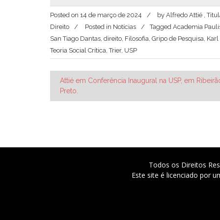
Posted on
14 de março de 2024
by
Alfredo Attié , Ti
Direito
Posted in
Notícias
Tagged
Academia Paulis
San Tiago Dantas
,
direito
,
Filosofia
,
Gripo de Pesquisa
,
Karl
Teoria Social Crítica
,
Trier
,
USP
Navegação
Attié em Conferência Inaugural na USP, em Ribeirã
Preto.
de
Post
Todos os Direitos Res
Este site é licenciado por