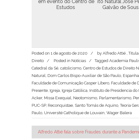
em even­to do Cen­tro de
ito Nat­ur­al José 
Estudos
Galvão de Sou
Posted on
1 de agosto de 2020
by
Alfredo Attié , Tit
Direito
Posted in
Notícias
Tagged
Academia Paulis
Catedral da Sé
,
catolicismo
,
Centro de Estudos de Direito N
Natural
,
Dom Carlos Bispo-Auxiliar de São Paulo
,
Espanha
Faculdade de Comunicação Casper Líbero
,
Faculdade de D
Presente
,
Igreja
,
Igreja Católica
,
Instituto de Presidencia do
Acker
,
Missa Exequial
,
Neotomismo
,
Parlamentarismo
,
Pe
PUC-SP
,
Reconquistae
,
Santo Tomás de Aquino
,
Teoria Ger
Paulo
,
Université Catholique de Louvain
,
Wager Balera
Navegação
Alfredo Attié fala sobre Fraudes durante a Pandem