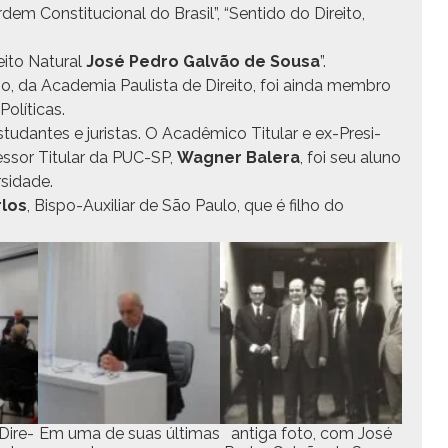
em Con­sti­tu­cional do Brasil”, “Sen­ti­do do Dire­ito,
ito Nat­ur­al
José Pedro Galvão de Sousa
”.
o, da Acad­e­mia Paulista de Dire­ito, foi ain­da mem­bro
Políticas.
u­dantes e juris­tas. O Acadêmi­co Tit­u­lar e ex-Pres­i­
es­sor Tit­u­lar da PUC-SP,
Wag­n­er Balera
, foi seu aluno
rsidade.
­los
, Bis­po-Aux­il­iar de São Paulo, que é fil­ho do
Dire­
Em uma de suas últi­mas
anti­ga foto, com José