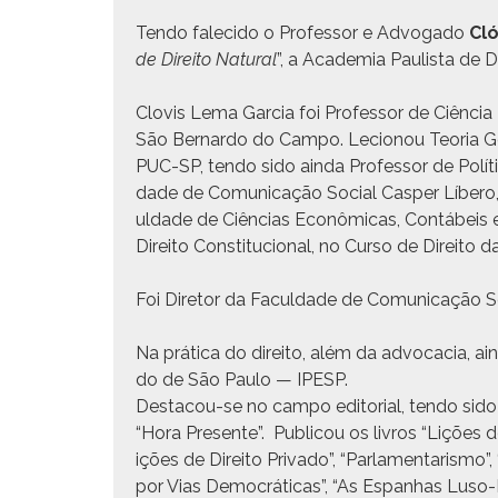
Ten­do fale­ci­do o Pro­fes­sor e Advo­ga­do
Cló
de Dire­ito Nat­ur­al
”, a Acad­e­mia Paulista de 
Clo­vis Lema Gar­cia foi Pro­fes­sor de Ciên­cia 
São Bernar­do do Cam­po. Lecio­nou Teo­ria Ger
PUC-SP, ten­do sido ain­da Pro­fes­sor de Políti­
dade de Comu­ni­cação Social Casper Líbero, b
ul­dade de Ciên­cias Econômi­cas, Con­tábeis e
Dire­ito Con­sti­tu­cional, no Cur­so de Dire­it
Foi Dire­tor da Fac­ul­dade de Comu­ni­cação 
Na práti­ca do dire­ito, além da advo­ca­cia, ain
do de São Paulo — IPESP.
Desta­cou-se no cam­po edi­to­r­i­al, ten­do sid
“Hora Pre­sente”. Pub­li­cou os livros “Lições d
ições de Dire­ito Pri­va­do”, “Par­la­men­taris­mo
por Vias Democráti­cas”, “As Espan­has Luso-Bra