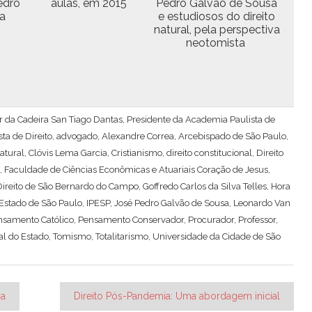
Pedro
aulas, em 2015
Pedro Galvão de Sousa
sa
e estu­diosos do dire­ito
nat­ur­al, pela per­spec­ti­va
neotomista
ular da Cadeira San Tiago Dantas, Presidente da Academia Paulista de
ta de Direito
,
advogado
,
Alexandre Correa
,
Arcebispado de São Paulo
,
atural
,
Clóvis Lema Garcia
,
Cristianismo
,
direito constitucional
,
Direito
,
Faculdade de Ciências Econômicas e Atuariais Coração de Jesus
,
ireito de São Bernardo do Campo
,
Goffredo Carlos da Silva Telles
,
Hora
 Estado de São Paulo
,
IPESP
,
José Pedro Galvão de Sousa
,
Leonardo Van
nsamento Católico
,
Pensamento Conservador
,
Procurador
,
Professor
,
al do Estado
,
Tomismo
,
Totalitarismo
,
Universidade da Cidade de São
ia
Direito Pós-Pandemia: Uma abordagem inicial