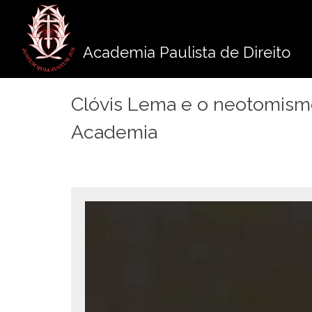
Pule
para
o
Academia Paulista de Direito
conteúdo
Clóvis Lema e o neotomismo
Academia