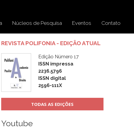
a
Núcleos de Pesquisa
Eventos
Contato
REVISTA POLIFONIA - EDIÇÃO ATUAL
Edição Número 17
ISSN impressa
2236.5796
ISSN digital
2596-111X
TODAS AS EDIÇÕES
Youtube