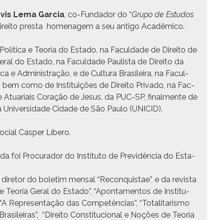
vis Lema Gar­cia
, co-Fun­dador do “
Grupo de Estu­dos
Dire­ito pres­ta hom­e­nagem a seu anti­go Acadêmico.
Políti­ca e Teo­ria do Esta­do, na Fac­ul­dade de Dire­ito de
­al do Esta­do, na Fac­ul­dade Paulista de Dire­ito da
ca e Admin­is­tração, e de Cul­tura Brasileira, na Fac­ul­
em como de Insti­tu­ições de Dire­ito Pri­va­do, na Fac­
 Atu­ar­i­ais Coração de Jesus, da PUC-SP, final­mente de
o da Uni­ver­si­dade Cidade de São Paulo (UNICID).
Social Casper Líbero.
­da foi Procu­rador do Insti­tu­to de Pre­v­idên­cia do Esta­
o dire­tor do bole­tim men­sal “Recon­quis­tae”, e da revista
e Teo­ria Ger­al do Esta­do”, “Apon­ta­men­tos de Insti­tu­
”, “A Rep­re­sen­tação das Com­petên­cias”, “Total­i­taris­mo
sileiras”, “Dire­ito Con­sti­tu­cional e Noções de Teo­ria