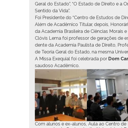
Ger­al do Esta­do”, “O Esta­do de Dire­ito e a Ord
Sen­ti­do da Vida”.
Foi Pres­i­dente do “Cen­tro de Estu­dos de Dire­
Além de Acadêmi­co Tit­u­lar, depois, Hon­orári
da Acad­e­mia Brasileira de Ciên­cias Morais e 
Clóvis Lema foi pro­fes­sor de ger­ações de est
dente da Acad­e­mia Paulista de Dire­ito, Pro­f
de Teo­ria Ger­al do Esta­do, na mes­ma Unive
A Mis­sa Exe­quial foi cel­e­bra­da por
Dom Car
saudoso Acadêmico.
Com alunos e ex-alunos,
Aula ao Cen­tro de 