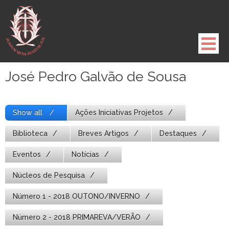
Pule
para
o
conteúdo
José Pedro Galvão de Sousa
Show all
Ações Iniciativas Projetos
Biblioteca
Breves Artigos
Destaques
Eventos
Notícias
Núcleos de Pesquisa
Número 1 - 2018 OUTONO/INVERNO
Número 2 - 2018 PRIMAREVA/VERÃO