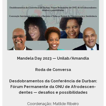
Man­dela Day 2023 — Unilab/Amandla
Roda de Conversa
Des­do­bra­men­tos da Con­fer­ên­cia de Dur­ban:
Fórum Per­ma­nente da ONU de Afrode­scen­
dentes — desafios e possibilidades
Coor­de­nação: Matilde Ribeiro