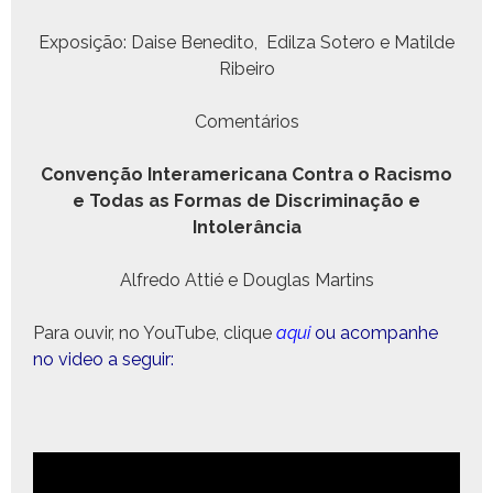
Exposição: Daise Bened­i­to, Edilza Sotero e Matilde
Ribeiro
Comen­tários
Con­venção Inter­amer­i­cana Con­tra o Racis­mo
e Todas as For­mas de Dis­crim­i­nação e
Intolerância
Alfre­do Attié e Dou­glas Martins
Para ouvir, no YouTube, clique
aqui
ou acom­pan­he
no video a seguir: