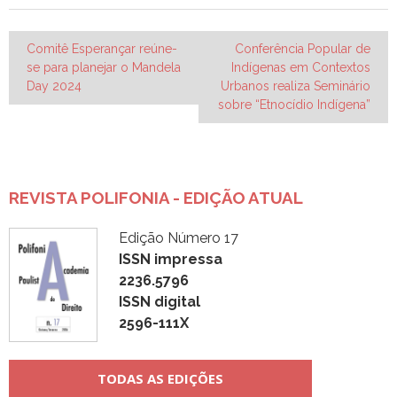
Navegação
Comitê Esperançar reúne-
Conferência Popular de
se para planejar o Mandela
Indígenas em Contextos
de
Day 2024
Urbanos realiza Seminário
Post
sobre “Etnocídio Indígena”
REVISTA POLIFONIA - EDIÇÃO ATUAL
Edição Número 17
ISSN impressa
2236.5796
ISSN digital
2596-111X
TODAS AS EDIÇÕES