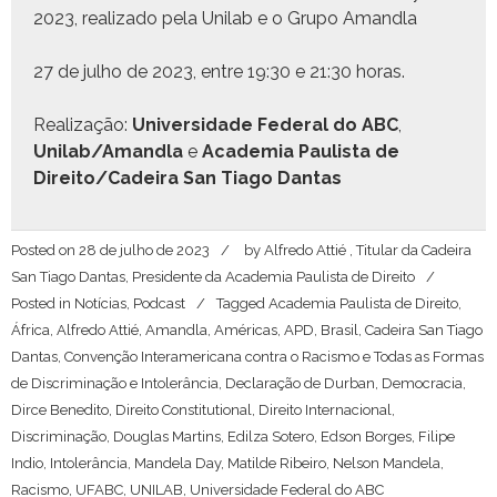
2023, real­iza­do pela Uni­lab e o Grupo Amandla
27 de jul­ho de 2023, entre 19:30 e 21:30 horas.
Real­iza­ção:
Uni­ver­si­dade Fed­er­al do ABC
,
Unilab/Amandla
e
Acad­e­mia Paulista de
Direito/Cadeira San Tia­go Dantas
Posted on
28 de julho de 2023
by
Alfredo Attié , Titular da Cadeira
San Tiago Dantas, Presidente da Academia Paulista de Direito
Posted in
Notícias
,
Podcast
Tagged
Academia Paulista de Direito
,
África
,
Alfredo Attié
,
Amandla
,
Américas
,
APD
,
Brasil
,
Cadeira San Tiago
Dantas
,
Convenção Interamericana contra o Racismo e Todas as Formas
de Discriminação e Intolerância
,
Declaração de Durban
,
Democracia
,
Dirce Benedito
,
Direito Constitutional
,
Direito Internacional
,
Discriminação
,
Douglas Martins
,
Edilza Sotero
,
Edson Borges
,
Filipe
Indio
,
Intolerância
,
Mandela Day
,
Matilde Ribeiro
,
Nelson Mandela
,
Racismo
,
UFABC
,
UNILAB
,
Universidade Federal do ABC