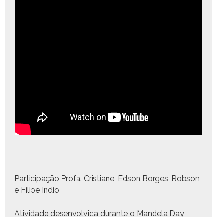
Par­tic­i­pação Pro­fa. Cris­tiane, Edson Borges, Rob­son
e Fil­ipe Indio
Ativi­dade desen­volvi­da durante o Man­dela Day