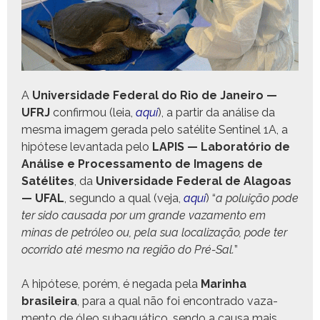
A
Uni­ver­si­dade Fed­er­al do Rio de Janeiro —
UFRJ
con­fir­mou (leia,
aqui
), a par­tir da análise da
mes­ma imagem ger­a­da pelo satélite Sen­tinel 1A, a
hipótese lev­an­ta­da pelo
LAPIS — Lab­o­ratório de
Análise e Proces­sa­men­to de Ima­gens de
Satélites
, da
Uni­ver­si­dade Fed­er­al de Alagoas
— UFAL
, segun­do a qual (veja,
aqui
) “
a poluição pode
ter sido cau­sa­da por um grande vaza­men­to em
minas de petróleo ou, pela sua local­iza­ção, pode ter
ocor­ri­do até mes­mo na região do Pré-Sal.
”
A hipótese, porém, é nega­da pela
Mar­in­ha
brasileira
, para a qual não foi encon­tra­do vaza­
men­to de óleo sub­aquáti­co, sendo a causa mais