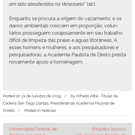
am sido abaste­ci­dos na Venezuela
” (
sic
).
Enquan­to se procu­ra a origem do vaza­men­to, e os
danos ambi­en­tais crescem em pro­porção, vol­un­
tários prosseguem cora­josa­mente em seu tra­bal­ho
difí­cil de limpeza das pra­ias e águas litorâneas. A
ess­es home­ns e mul­heres, e aos pesquisadores e
pesquisado­ras, a Acad­e­mia Paulista de Dire­to pres­ta
nova­mente apoio e homenagem.
Posted on
31 de outubro de 2019
by
Alfredo Attié , Titular da
Cadeira San Tiago Dantas, Presidente da Academia Paulista de
Direito
Posted in
Notícias
Navegação
Universidade Federal de
Embratur buscou