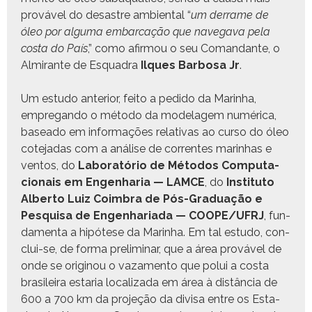
prováv­el do desas­tre ambi­en­tal “
um der­rame de
óleo por algu­ma embar­cação que nave­g­a­va pela
cos­ta do País
,” como afir­mou o seu Coman­dante, o
Almi­rante de Esquadra
Ilques Bar­bosa Jr
.
Um estu­do ante­ri­or, feito a pedi­do da Mar­in­ha,
empre­gan­do o méto­do da mod­e­lagem numéri­ca,
basea­do em infor­mações rel­a­ti­vas ao cur­so do óleo
cote­jadas com a análise de cor­rentes mar­in­has e
ven­tos, do
Lab­o­ratório de Méto­dos Com­puta­
cionais em Engen­haria — LAMCE
, do
Insti­tu­to
Alber­to Luiz Coim­bra de Pós-Grad­u­ação e
Pesquisa de Engen­hari­a­da — COOPE/UFRJ
, fun­
da­men­ta a hipótese da Mar­in­ha. Em tal estu­do, con­
clui-se, de for­ma pre­lim­i­nar, que a área prováv­el de
onde se orig­i­nou o vaza­men­to que polui a cos­ta
brasileira estaria local­iza­da em área à dis­tân­cia de
600 a 700 km da pro­jeção da divisa entre os Esta­