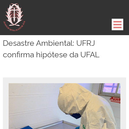
Pule
para
o
conteúdo
Desastre Ambiental: UFRJ
confirma hipótese da UFAL