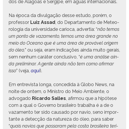
dos de Alagoas e Sergipe, em águas internacionais.
Na época da divul­gação desse estu­do, porém, o
pro­fes­sor
Luiz Assad
, do Depar­ta­men­to de Mete­o­
rolo­gia da uni­ver­si­dade car­i­o­ca, adver­tia: “
não temos
um pon­to de vaza­men­to, temos uma área grande no
meio do Oceano que é uma área de prováv­el origem
do óleo,
” ou seja, eram indi­cações ain­da muito gerais,
sem nen­hum caráter con­clu­si­vo, “
é uma análise ain­
da pre­lim­i­nar. A gente ain­da não tem como afir­mar
isso
” (veja,
aqui
).
Em entre­vista lon­ga, con­ce­di­da à Globo News, na
noite de ontem, o Min­istro do Meio Ambi­ente, o
advo­ga­do
Ricar­do Salles
, afir­mou que a hipótese
com a qual o Gov­er­no brasileiro tra­bal­ha é a de o
vaza­men­to ter sido cau­sa­do por navio, seno impor­
tante a detecção da natureza do óleo, para saber
“
quais navios que pas­saram pela cos­ta brasileira teri­