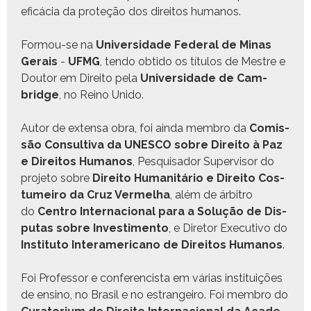
eficá­cia da pro­teção dos dire­itos humanos.
For­mou-se na
Uni­ver­si­dade Fed­er­al de Minas
Gerais
-
UFMG
, ten­do obti­do os títu­los de Mestre e
Doutor em Dire­ito pela
Uni­ver­si­dade de Cam­
bridge
, no Reino Unido.
Autor de exten­sa obra, foi ain­da mem­bro da
Comis­
são Con­sul­ti­va da UNESCO sobre Dire­ito à Paz
e Dire­itos Humanos
, Pesquisador Super­vi­sor do
pro­je­to sobre
Dire­ito Human­itário e Dire­ito Cos­
tumeiro da Cruz Ver­mel­ha
, além de árbi­tro
do
Cen­tro Inter­na­cional para a Solução de Dis­
putas sobre Inves­ti­men­to
, e Dire­tor Exec­u­ti­vo do
Insti­tu­to Inter­amer­i­cano de Dire­itos Humanos
.
Foi Pro­fes­sor e con­fer­encista em várias insti­tu­ições
de ensi­no, no Brasil e no estrangeiro. Foi mem­bro do