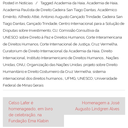
Posted in
Notícias
Tagged
Academia da Haia
,
Academia de Haia
,
Academia Paulista de Direito Cadeira San Tiago Dantas
,
Acadêmico
Emérito
,
Alfredo Attié
,
Antonio Augusto Cançado Trindade
,
Cadeira San
Tiago Dantas
,
Cançado Trindade
,
Centro Internacional para a Solução de
Disputas sobre Investimento
,
CIJ
,
Comissão Consultiva da
UNESCO sobre Direito à Paz e Direitos Humanos
,
Corte Interamericana
de Direitos Humanos
,
Corte Internacional de Justiça
,
Cruz Vermelha
,
Curatorium de Direito Internacional da Academia da Haia
,
Direito
Internacional
,
Instituto Interamericano de Direitos Humanos.
,
Nações
Unidas
,
ONU
,
Organização das Nações Unidas
,
projeto sobre Direito
Humanitário e Direito Costumeiro da Cruz Vermelha
,
sistema
internacional dos direitos humanos.
,
UFMG
,
UNESCO
,
Universidade
Federal de Minas Gerais
Navegação
Celso Lafer é
Homenagem a José
homenageado, em livro
Augusto Lindgren Alves
de
de celebração, na
Post
Fundação Ema Klabin