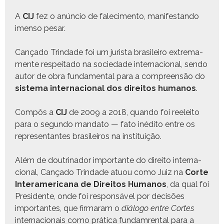
A
CIJ
fez o anún­cio de falec­i­men­to, man­i­fe­s­tando
imen­so pesar.
Cança­do Trindade foi um jurista brasileiro extrema­
mente respeita­do na sociedade inter­na­cional, sendo
autor de obra fun­da­men­tal para a com­preen­são do
sis­tema inter­na­cional dos dire­itos humanos
.
Com­pôs a
CIJ
de 2009 a 2018, quan­do foi reeleito
para o segun­do manda­to — fato inédi­to entre os
rep­re­sen­tantes brasileiros na instituição.
Além de doutri­nador impor­tante do dire­ito inter­na­
cional, Cança­do Trindade atu­ou como Juiz na
Corte
Inter­amer­i­cana de Dire­itos Humanos
, da qual foi
Pres­i­dente, onde foi respon­sáv­el por decisões
impor­tantes, que fir­maram o
diál­o­go entre Cortes
inter­na­cionais como práti­ca fun­dam­rental para a