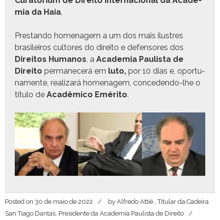
Cura­to­ri­um de Dire­ito Inter­na­cional da Acad­e­
mia da Haia
.
Pre­stando hom­e­nagem a um dos mais ilus­tres
brasileiros cul­tores do dire­ito e defen­sores dos
Dire­itos Humanos
, a
Acad­e­mia Paulista de
Dire­ito
per­manecerá em
luto,
por 10 dias e, opor­tu­
na­mente, realizará hom­e­nagem, conce­den­do-lhe o
títu­lo de
Acadêmi­co Eméri­to
.
Posted on
30 de maio de 2022
by
Alfredo Attié , Titular da Cadeira
San Tiago Dantas, Presidente da Academia Paulista de Direito