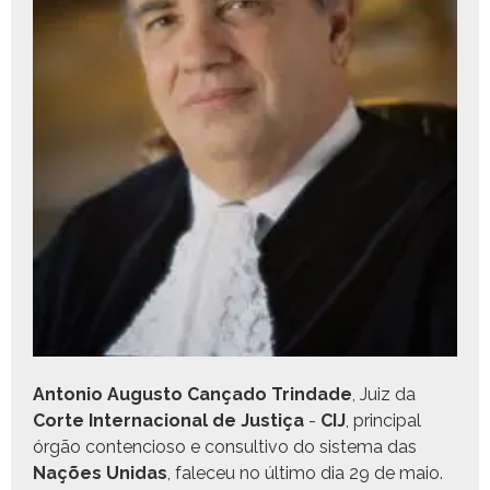
Anto­nio Augus­to Cança­do Trindade
, Juiz da
Corte Inter­na­cional de Justiça
-
CIJ
, prin­ci­pal
órgão con­tencioso e con­sul­ti­vo do sis­tema das
Nações Unidas
, fale­ceu no últi­mo dia 29 de maio.