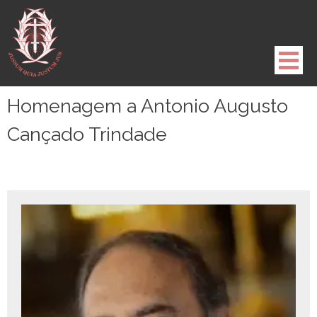
Pule
para
o
conteúdo
Homenagem a Antonio Augusto
Cançado Trindade