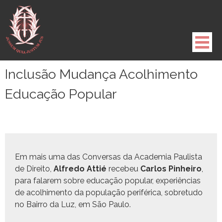
Pule
para
o
conteúdo
Inclusão Mudança Acolhimento
Educação Popular
Em mais uma das Con­ver­sas da Acad­e­mia Paulista
de Dire­ito,
Alfre­do Attié
rece­beu
Car­los Pin­heiro
,
para falarem sobre edu­cação pop­u­lar, exper­iên­cias
de acol­hi­men­to da pop­u­lação per­iféri­ca, sobre­tu­do
no Bair­ro da Luz, em São Paulo.