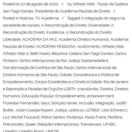
Posted on
27 de agosto de 2020
by
Alfredo Attié , Titular da Cadeira
San Tiago Dantas, Presidente da Academia Paulista de Direito
Posted in
Notícias
,
TV Academia
Tagged
A integração do negro na
sociedade de classes
,
A Reconstrução do Direito: Diversidade
,
A
Reconstrução do Direito: Existência
,
A Reconstrução do Direito:
Liberdade
,
ACADEMIA DA PAZ
,
Academia Direitos Humanos
,
Academia
Paulista de Direito
,
ACADEMIA PESQUISA
,
Acolhimento
,
Alfredo Attié
,
Alfredo Attié Jr
,
Beth Hooks
,
Beyoncé
,
Cadeira San Tiago Dantas
,
Carlos
Pinheiro
,
Centro Internacional da Paz Justiça Solidariedade e
Transformação de Conflitos de São Paulo
,
Centro Internacional de
Direitos Humanos de São Paulo
,
Cidade
,
Consciência e a Política de
Empoderamento
,
Corpos Dissidentes e o Direito à Cidade: Rio de Janeiro
e Repressão a Paradas de Orgulho LGBTI+
,
cracolândia
,
Direitos
,
Direitos
Humanos
,
Educação Popular
,
Empoderamento
,
empowerment
,
Florestan Fernandes
,
Gays
,
Gonçalo Xavier
,
Inclusão
,
Integração
,
Judith
Butler
,
Julián Cuaspa Ropaín
,
Justiça
,
Lésbicas
,
LGTBIQ+
,
Lilia Schwarcz
,
Luz
,
Michel Foucault
,
Milton Santos
,
Mudança
,
Paulo Freire
,
Periferia
,
Preconceito
,
Queer
,
Relações Internacionais
,
Transexuais
,
UFABC
,
Uneafro
,
Uneafro Brasil
,
UNESP