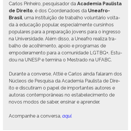
Car­los Pin­heiro, pesquisador da
Acad­e­mia Paulista
de Dire­ito
, é dos Coor­de­na­does da
Uneafro-
Brasil
, uma insti­tu­ição de tra­bal­ho vol­un­tário volta­
da à edu­cação pop­u­lar, espe­cial­mente cursin­hos
pop­u­lares para a preparação jovens para o ingres­so
na Uni­ver­si­dade. Além dis­so, a Uneafro real­iza tra­
bal­ho de acol­hi­men­to, apoio e pro­gra­mas de
empodera­men­to para a comu­nidade LGTBQ+. Estu­
dou na UNESP e ter­mi­na o Mestra­do na UFABC.
Durante a con­verse, Attié e Car­los ain­da falaram dos
Núcleos de Pesquisa da Acad­e­mia Paulista de Dire­
ito e dis­cu­ti­ram o papel de impor­tantes autores e
autoras con­tem­porâneas no esta­b­elec­i­men­to de
novos mod­os de saber, ensi­nar e aprender.
Acom­pan­he a con­ver­sa,
aqui.