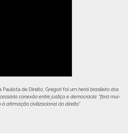
a Paulista de Dire­ito, Gre­gori foi um
herói brasileiro dos
cessária conexão entre justiça e democ­ra­cia: “fará mui­
afir­mação civ­i­liza­cional do direito.”