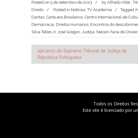
Posted on
5 de setembro de 2023
by
Alfredo Attié , 
Direito
Posted in
Notícias
,
TV Academia
Tagged
A
Dantas
,
Carta aos Brasileiros
,
Centro Internacional de Cult
Democracia
,
Direitos Humanos
,
Encontros do descobrime
Silva Telles Jr
,
José Gregori
,
Justiça
,
Nelson Faria de Olivei
Navegação
190 anos do Supremo Tribunal de Justiça da
República Portuguesa
de
Post
Todos os Direitos Res
Este site é licenciado por