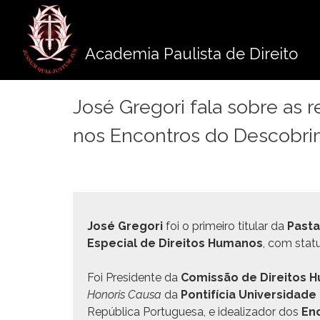
Pule
para
o
Academia Paulista de Direito
conteúdo
José Gregori fala sobre as r
nos Encontros do Descobr
José Gre­gori
foi o primeiro tit­u­lar da
Pas­t
Espe­cial de Dire­itos Humanos
, com sta­t
Foi Pres­i­dente da
Comis­são de Dire­itos
Hon­oris Causa
da
Pon­tif­í­cia Uni­ver­si­da
Repúbli­ca Por­tugue­sa, e ide­al­izador dos
Enc