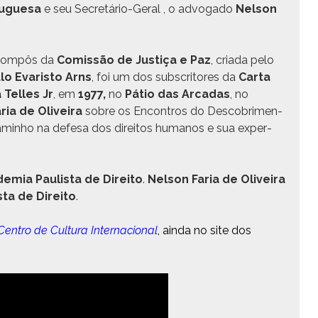
tugue­sa
e seu Secretário-Ger­al , o advo­ga­do
Nel­son
com­pôs da
Comis­são de Justiça e Paz
, cri­a­da pelo
lo Evaris­to Arns
, foi um dos sub­scritores da
Car­ta
a Telles Jr
, em
1977,
no
Pátio das Arcadas
, no
aria de Oliveira
sobre os Encon­tros do Desco­bri­men­
 cam­in­ho na defe­sa dos dire­itos humanos e sua exper­
­e­mia Paulista de Dire­ito
.
Nel­son Faria de Oliveira
ta de Dire­ito
.
Cen­tro de Cul­tura
Inter­na­cional
, ain­da no site dos