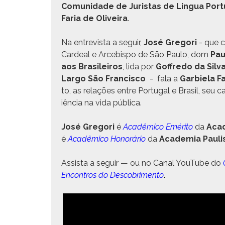
Comu­nidade de Juris­tas de Lin­gua Por­
Faria de Oliveira
.
Na entre­vista a seguir,
José Gre­gori
- que 
Cardeal e Arce­bis­po de São Paulo, dom
Pau
aos Brasileiros
, lida por
Gof­fre­do da Sil­v
Largo São Fran­cis­co
- fala a
Gar­biela F
to, as relações entre Por­tu­gal e Brasil, seu
iên­cia na vida pública.
José Gre­gori
é
Acadêmi­co Eméri­to
da
Acad
é
Acadêmi­co Hon­orário
da
Acad­e­mia Paulis
Assista a seguir — ou no Canal YouTube do
Encon­tros do Desco­bri­men­to
.