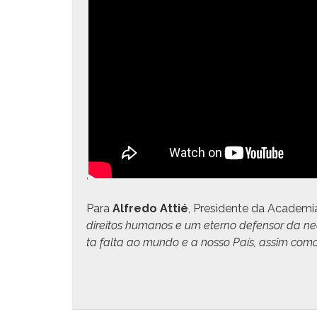
,
Para
Alfre­do Attié
, Pres­i­dente da Acad­e­mi
dire­itos humanos e um eter­no defen­sor da ne
ta fal­ta ao mun­do e a nos­so País, assim como à 