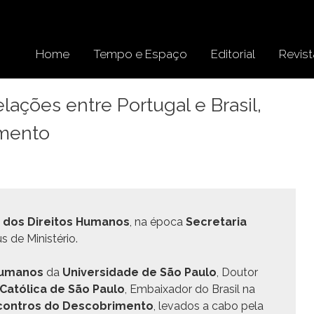
Home
Tempo e Espaço
Editorial
Revist
elações entre Portugal e Brasil,
imento
a dos Dire­itos Humanos
, na época
Sec­re­taria
us de Ministério.
 Humanos
da
Uni­ver­si­dade de São Paulo
, Doutor
de Católi­ca de São Paulo
, Embaix­ador do Brasil na
on­tros do Desco­bri­men­to
, lev­a­dos a cabo pela