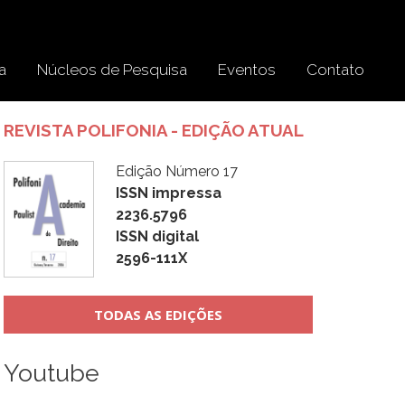
a
Núcleos de Pesquisa
Eventos
Contato
REVISTA POLIFONIA - EDIÇÃO ATUAL
Edição Número 17
ISSN impressa
2236.5796
ISSN digital
2596-111X
TODAS AS EDIÇÕES
Youtube