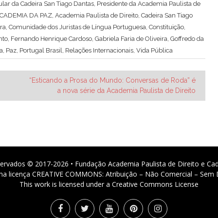
Titular da Cadeira San Tiago Dantas, Presidente da Academia Paulista de
CADEMIA DA PAZ
,
Academia Paulista de Direito
,
Cadeira San Tiago
ura
,
Comunidade dos Juristas de Língua Portuguesa
,
Constituição
,
nto
,
Fernando Henrique Cardoso
,
Gabriela Faria de Oliveira
,
Goffredo da
ra
,
Paz
,
Portugal Brasil
,
Relações Internacionais
,
Vida Pública
“Esticando a Prosa do Mundo: Conversas de Roda” é
a nova série da Academia Paulista de Direito
ervados © 2017-2026 • Fundação Academia Paulista de Direito e Ca
 uma licença CREATIVE COMMONS: Atribuição – Não Comercial – Sem D
This work is licensed under a Creative Commons License