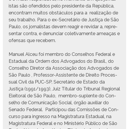
is­tas são ofen­di­dos pelo pres­i­dente da Repúbli­ca,
encon­tram muitos obstácu­los para a real­iza­ção de
seu tra­bal­ho. Para o ex-Secretário de Justiça de São
Paulo, os jor­nal­is­tas devem rea­gir e rev­i­dar a, rep­re­
sen­tar con­tra, e denun­ciar cole­ti­va­mente ameaças e
ofen­sas que recebem.
Manuel Alceu foi mem­bro do Con­sel­hos Fed­er­al e
Estad­ual da Ordem dos Advo­ga­dos do Brasil., do
Con­sel­ho Dire­tor da Asso­ci­ação dos Advo­ga­dos de
São Paulo , Pro­fes­sor-Assis­tente de Dire­ito Proces­
su­al Civ­il da PUC-SP, Secretário de Esta­do da
Justiça (1991/1993), Juiz Tit­u­lar do Tri­bunal Region­al
Eleitoral de São Paulo, mem­bro-suplente do Con­
sel­ho de Comu­ni­cação Social, órgão aux­il­iar do
Sena­do Fed­er­al. Par­ticipou das Comis­sões de Con­
cur­so para ingres­so na Mag­i­s­tratu­ra Estad­ual, na
Mag­i­s­tratu­ra Fed­er­al e no Min­istério Públi­co de São