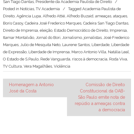
San Tiago Dantas, Presidente da Academia Paulista de Direito
Posted in
Notícias
,
TV Academia
Tagged
Academia Paulista de
Direito
,
Agência Lupa
,
Alfredo Attié
,
Alfredo Buzaid
,
ameaças
,
ataques
,
Boris Casoy
,
Cadeira José Frederico Marques
,
Cadeira San Tiago Dantas
,
Direito de Imprensa
,
eleição
,
Estado Democrático de Direito
,
Imprensa
,
Itamar Montalvão
,
Jornal do Bori
,
Jornalismo
,
jornalistas
,
José Frederico
Marques
,
Julio de Mesquita Neto
,
Laurene Santos
,
Liberdade
,
Liberdade
de Expressão
,
Liberdade de Imprensa
,
Marco Antonio Villa
,
Natália Leal
,
O Estado de S.Paulo
,
Rede Vanguarda
,
riscos à democracia
,
Roda Viva
,
TV Cultura
,
Vera Magalhães
,
Violência
Navegação
Homenagem a Antonio
Comissão de Direito
José da Costa
Constitucional da OAB-
de
São Paulo emite nota de
Post
repúdio a ameaças contra
a democracia