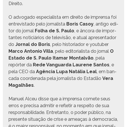
Direito.
O advo­ga­do espe­cial­ista em dire­ito de impren­sa foi
entre­vis­ta­do pelo jor­nal­ista
Boris Casoy
, anti­go edi­
tor do jor­nal
Fol­ha de S. Paulo
, e ânco­ra de impor­
tantes noti­ciários de tele­visão, e atu­al apre­sen­ta­dor
do
Jor­nal do Boris
, pelo his­to­ri­ador e youtu­ber
Mar­co Anto­nio Vil­la
, pelo edi­to­ri­al­ista do jor­nal
O
Esta­do de S. Paulo
Ita­mar Mon­talvão
, pela
repórter da
Rede Van­guar­da Lau­rene San­tos
, e
pela CEO da
Agên­cia Lupa Natália Leal
, em ban­
ca­da coor­de­na­da pela jor­nal­ista do Estadão
Vera
Mag­a­l­hães
.
Manuel Alceu disse que a impren­sa comete seus
erros e pre­cisa admi­tir e refle­tir a respeito de sua
respon­s­abil­i­dade. Entre­tan­to, o poder públi­co, na
pre­sente situ­ação de crise e ameaças à democ­ra­cia,
é o maior respon­sáv­el, no momen­to em que jor­nal­