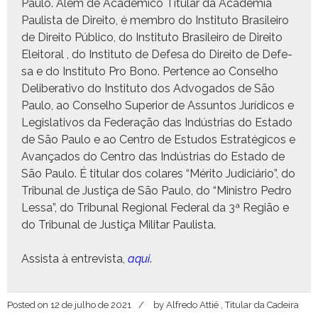
Paulo. Além de Acadêmi­co Tit­u­lar da Acad­e­mia
Paulista de Dire­ito, é mem­bro do Insti­tu­to Brasileiro
de Dire­ito Públi­co, do Insti­tu­to Brasileiro de Dire­ito
Eleitoral , do Insti­tu­to de Defe­sa do Dire­ito de Defe­
sa e do Insti­tu­to Pro Bono. Per­tence ao Con­sel­ho
Delib­er­a­ti­vo do Insti­tu­to dos Advo­ga­dos de São
Paulo, ao Con­sel­ho Supe­ri­or de Assun­tos Jurídi­cos e
Leg­isla­tivos da Fed­er­ação das Indús­trias do Esta­do
de São Paulo e ao Cen­tro de Estu­dos Estratégi­cos e
Avança­dos do Cen­tro das Indús­trias do Esta­do de
São Paulo. É tit­u­lar dos colares “Méri­to Judi­ciário”, do
Tri­bunal de Justiça de São Paulo, do “Min­istro Pedro
Lessa”, do Tri­bunal Region­al Fed­er­al da 3ª Região e
do Tri­bunal de Justiça Mil­i­tar Paulista.
Assista à entre­vista,
aqui
.
Posted on
12 de julho de 2021
by
Alfredo Attié , Titular da Cadeira