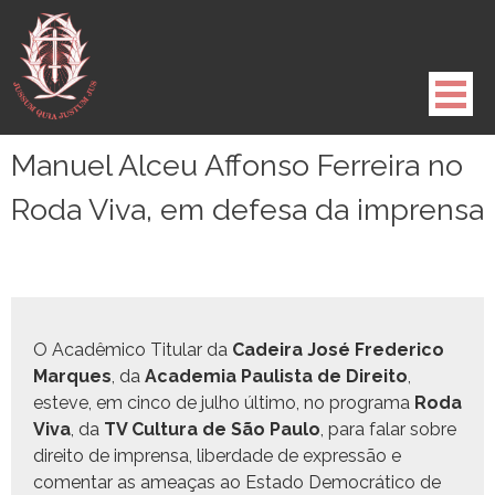
Pule
para
o
conteúdo
Manuel Alceu Affonso Ferreira no
Roda Viva, em defesa da imprensa
O Acadêmi­co Tit­u­lar da
Cadeira José Fred­eri­co
Mar­ques
, da
Acad­e­mia Paulista de Dire­ito
,
esteve, em cin­co de jul­ho últi­mo, no pro­gra­ma
Roda
Viva
, da
TV Cul­tura de São Paulo
, para falar sobre
dire­ito de impren­sa, liber­dade de expressão e
comen­tar as ameaças ao Esta­do Democráti­co de