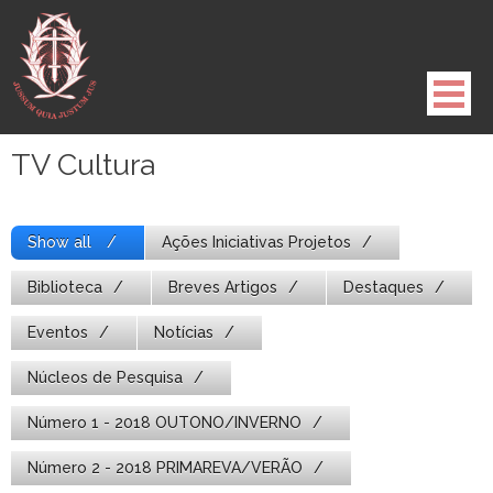
Pule
para
o
conteúdo
TV Cultura
Show all
Ações Iniciativas Projetos
Biblioteca
Breves Artigos
Destaques
Eventos
Notícias
Núcleos de Pesquisa
Número 1 - 2018 OUTONO/INVERNO
Número 2 - 2018 PRIMAREVA/VERÃO