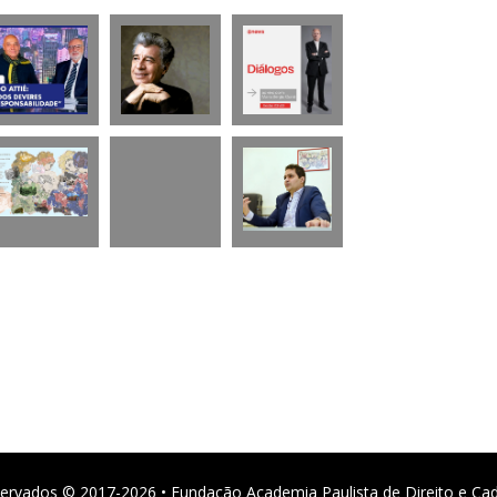
ervados © 2017-2026 • Fundação Academia Paulista de Direito e Ca