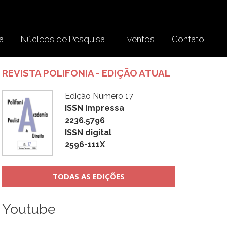
a
Núcleos de Pesquisa
Eventos
Contato
REVISTA POLIFONIA - EDIÇÃO ATUAL
Edição Número 17
ISSN impressa
2236.5796
ISSN digital
2596-111X
TODAS AS EDIÇÕES
Youtube