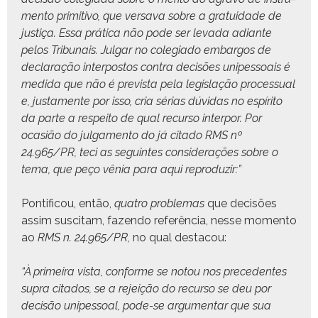
men­to prim­i­ti­vo, que ver­sa­va sobre a gra­tu­idade de
justiça. Essa práti­ca não pode ser lev­a­da adi­ante
pelos Tri­bunais. Jul­gar no cole­gia­do embar­gos de
declar­ação inter­pos­tos con­tra decisões unipes­soais é
medi­da que não é pre­vista pela leg­is­lação proces­su­al
e, jus­ta­mente por isso, cria sérias dúvi­das no espíri­to
da parte a respeito de qual recur­so inter­por. Por
ocasião do jul­ga­men­to do já cita­do RMS nº
24.965/PR, teci as seguintes con­sid­er­ações sobre o
tema, que peço vênia para aqui reproduzir:”
Pon­tif­i­cou, então,
qua­tro prob­le­mas
que decisões
assim sus­ci­tam, fazen­do refer­ên­cia, nesse momen­to
ao
RMS n. 24.965/PR
, no qual destacou:
“À primeira vista, con­forme se notou nos prece­dentes
supra cita­dos, se a rejeição do recur­so se deu por
decisão unipes­soal, pode-se argu­men­tar que sua