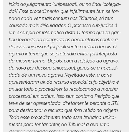
iní­cio do jul­ga­men­to (unipes­soal), ou no final (cole­gia­
da)? Esse pro­ced­i­men­to, que infe­liz­mente tem se tor­
na­do cada vez mais comum nos Tri­bunais, só tem
cau­sa­do mais difi­cul­dades. O proces­so sub judice é
um exem­p­lo emblemáti­co dis­to. O tem­po que se gan­
hou levan­do ao cole­gia­do os declaratórios con­tra a
decisão unipes­soal foi facil­mente per­di­do depois. O
agra­vo inter­no que se pre­tendia evi­tar foi inter­pos­to
da mes­ma for­ma. Depois, com a rejeição do agra­vo,
de novo por decisão unipes­soal, ger­ou-se a neces­si­
dade de um novo agra­vo. Rejeita­do este, a parte
apre­sen­taram ain­da recur­so espe­cial cujo obje­ti­vo é
anu­lar todo o pro­ced­i­men­to, recolo­can­do a mar­cha
proces­su­al em ordem. Isso sem con­tar a Petição que
teve de ser apre­sen­ta­da, dire­ta­mente per­ante o STJ,
para destran­car o recur­so que fora reti­do na origem.
Todo esse pro­ced­i­men­to, todo esse tra­bal­ho, uni­ca­
mente para ten­tar obter, do Tri­bunal a quo, uma
decisão cole­gia­da sobre o méri­to do agra­vo de instru­