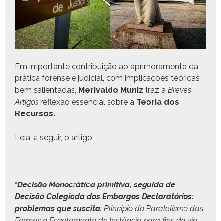
Em impor­tante con­tribuição ao apri­mora­men­to da
práti­ca forense e judi­cial, com impli­cações teóri­c­as
bem salien­tadas,
Merival­do Muniz
traz a
Breves
Arti­gos
reflexão essen­cial sobre a
Teo­ria dos
Recursos.
Leia, a seguir, o artigo.
“
Decisão Monocráti­ca prim­i­ti­va, segui­da de
Decisão Cole­gia­da dos Embar­gos Declaratórios:
prob­le­mas que sus­ci­ta
: Princí­pio do Para­lelis­mo das
For­mas e Esgo­ta­men­to de Instân­cia para fins de via­