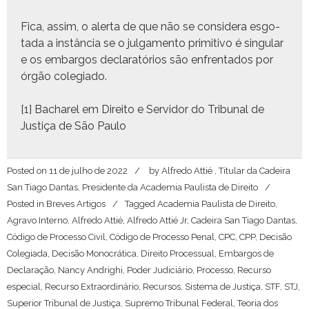
Fica, assim, o aler­ta de que não se con­sid­era esgo­
ta­da a instân­cia se o jul­ga­men­to prim­i­ti­vo é sin­gu­lar
e os embar­gos declaratórios são enfrenta­dos por
órgão colegiado.
[1]
Bacharel em Dire­ito e Servi­dor do Tri­bunal de
Justiça de São Paulo
Posted on
11 de julho de 2022
by
Alfredo Attié , Titular da Cadeira
San Tiago Dantas, Presidente da Academia Paulista de Direito
Posted in
Breves Artigos
Tagged
Academia Paulista de Direito
,
Agravo Interno
,
Alfredo Attié
,
Alfredo Attié Jr
,
Cadeira San Tiago Dantas
,
Código de Processo Civil
,
Código de Processo Penal
,
CPC
,
CPP
,
Decisão
Colegiada
,
Decisão Monocrática
,
Direito Processual
,
Embargos de
Declaração
,
Nancy Andrighi
,
Poder Judiciário
,
Processo
,
Recurso
especial
,
Recurso Extraordinário
,
Recursos
,
Sistema de Justiça
,
STF
,
STJ
,
Superior Tribunal de Justiça
,
Supremo Tribunal Federal
,
Teoria dos