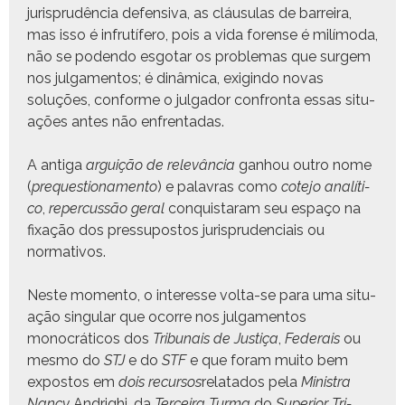
jurisprudên­cia defen­si­va, as cláusu­las de bar­reira,
mas isso é infrutífero, pois a vida forense é milí­mo­da,
não se poden­do esgo­tar os prob­le­mas que surgem
nos jul­ga­men­tos; é dinâmi­ca, exigin­do novas
soluções, con­forme o jul­gador con­fronta essas situ­
ações antes não enfrentadas.
A anti­ga
arguição de relevân­cia
gan­hou out­ro nome
(
pre­ques­tion­a­men­to
) e palavras como
cote­jo analíti­
co
,
reper­cussão ger­al
con­quis­taram seu espaço na
fix­ação dos pres­su­pos­tos jurispru­den­ci­ais ou
normativos.
Neste momen­to, o inter­esse vol­ta-se para uma situ­
ação sin­gu­lar que ocorre nos jul­ga­men­tos
monocráti­cos dos
Tri­bunais de Justiça
,
Fed­erais
ou
mes­mo do
STJ
e do
STF
e que foram muito bem
expos­tos em
dois recur­sos
relata­dos pela
Min­is­tra
Nan­cy
Andrighi, da
Ter­ceira Tur­ma
do
Supe­ri­or Tri­