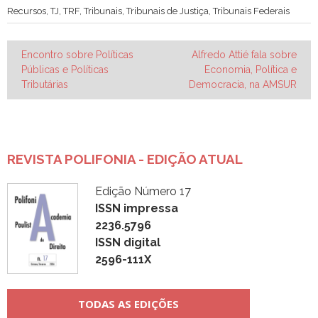
Recursos
,
TJ
,
TRF
,
Tribunais
,
Tribunais de Justiça
,
Tribunais Federais
Navegação
Encontro sobre Políticas
Alfredo Attié fala sobre
Públicas e Políticas
Economia, Política e
de
Tributárias
Democracia, na AMSUR
Post
REVISTA POLIFONIA - EDIÇÃO ATUAL
Edição Número 17
ISSN impressa
2236.5796
ISSN digital
2596-111X
TODAS AS EDIÇÕES