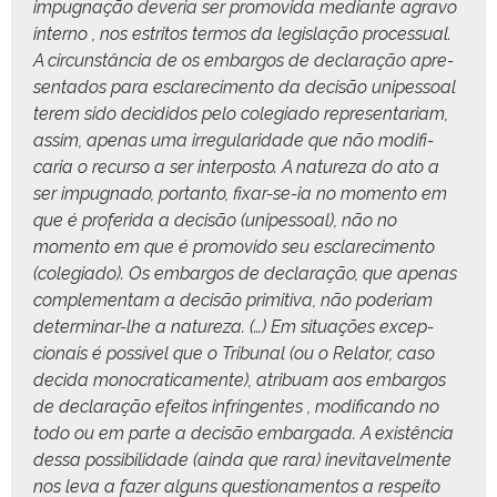
impug­nação dev­e­ria ser pro­movi­da medi­ante agra­vo
inter­no , nos estri­tos ter­mos da leg­is­lação proces­su­al.
A cir­cun­stân­cia de os embar­gos de declar­ação apre­
sen­ta­dos para esclarec­i­men­to da decisão unipes­soal
terem sido deci­di­dos pelo cole­gia­do rep­re­sen­tari­am,
assim, ape­nas uma irreg­u­lar­i­dade que não mod­i­fi­
caria o recur­so a ser inter­pos­to. A natureza do ato a
ser impug­na­do, por­tan­to, fixar-se-ia no momen­to em
que é pro­feri­da a decisão (unipes­soal), não no
momen­to em que é pro­movi­do seu esclarec­i­men­to
(cole­gia­do). Os embar­gos de declar­ação, que ape­nas
com­ple­men­tam a decisão prim­i­ti­va, não pode­ri­am
deter­mi­nar-lhe a natureza. (…) Em situ­ações excep­
cionais é pos­sív­el que o Tri­bunal (ou o Rela­tor, caso
deci­da mono­crati­ca­mente), atribuam aos embar­gos
de declar­ação efeitos infrin­gentes , mod­i­f­i­can­do no
todo ou em parte a decisão embar­ga­da. A existên­cia
dessa pos­si­bil­i­dade (ain­da que rara) inevi­tavel­mente
nos leva a faz­er alguns ques­tion­a­men­tos a respeito