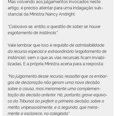
Mas vol­ven­do aos jul­ga­men­tos invo­ca­dos neste
arti­go, é pre­ciso aten­tar para uma inda­gação sub­
stan­cial da Min­is­tra Nan­cy Andrighi:
“Colo­ca­va-se, então, a questão de saber se hou­ve
esgo­ta­men­to de instância.”
Vale lem­brar que isso é
req­ui­si­to de admis­si­bil­i­dade
do recur­so espe­cial e extra­ordinário
(
esgo­ta­men­to de
instân­cia
), sem o que as vias recur­sais ficam invi­a­bi­
lizadas. E a própria Min­is­tra ace­na para a resposta:
“No jul­ga­men­to desse recur­so, ressaltei que os embar­
gos de declar­ação não ger­am uma nova decisão
sobre a causa, mas mera­mente uma com­ple­men­
tação da decisão ante­ri­or. Há, por­tan­to, grave equívo­
co do Tri­bunal ao pro­ferir a primeira decisão, sobre o
méri­to, unipes­soal­mente, e a segun­da, que mera­
mente a esclarece, no colegiado.”