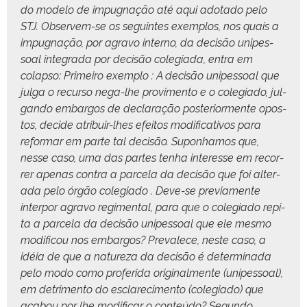
do mod­e­lo de impug­nação até aqui ado­ta­do pelo
STJ. Observem-se os seguintes exem­p­los, nos quais a
impug­nação, por agra­vo inter­no, da decisão unipes­
soal integra­da por decisão cole­gia­da, entra em
colap­so: Primeiro exem­p­lo : A decisão unipes­soal que
jul­ga o recur­so nega-lhe provi­men­to e o cole­gia­do, jul­
gan­do embar­gos de declar­ação pos­te­ri­or­mente opos­
tos, decide atribuir-lhes efeitos mod­i­fica­tivos para
refor­mar em parte tal decisão. Supon­hamos que,
nesse caso, uma das partes ten­ha inter­esse em recor­
rer ape­nas con­tra a parcela da decisão que foi alter­
a­da pelo órgão cole­gia­do . Deve-se pre­vi­a­mente
inter­por agra­vo reg­i­men­tal, para que o cole­gia­do repi­
ta a parcela da decisão unipes­soal que ele mes­mo
mod­i­fi­cou nos embar­gos? Prevalece, neste caso, a
idéia de que a natureza da decisão é deter­mi­na­da
pelo modo como pro­feri­da orig­i­nal­mente (unipes­soal),
em detri­men­to do esclarec­i­men­to (cole­gia­do) que
acabou por lhe mod­i­ficar o con­teú­do? Segun­do