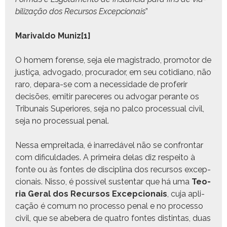
bi­liza­ção dos Recur­sos Excep­cionais
”
Mari­val­do Muniz
[1]
O homem forense, seja ele mag­istra­do, pro­mo­tor de
justiça, advo­ga­do, procu­rador, em seu cotid­i­ano, não
raro, depara-se com a neces­si­dade de pro­ferir
decisões, emi­tir pare­ceres ou advog­ar per­ante os
Tri­bunais Supe­ri­ores, seja no pal­co proces­su­al civ­il,
seja no proces­su­al penal.
Nes­sa empre­ita­da, é inarredáv­el não se con­frontar
com difi­cul­dades. A primeira delas diz respeito à
fonte ou às fontes de dis­ci­plina dos recur­sos excep­
cionais. Nis­so, é pos­sív­el sus­ten­tar que há uma
Teo­
ria Ger­al dos Recur­sos Excep­cionais
, cuja apli­
cação é comum no proces­so penal e no proces­so
civ­il, que se abebera de qua­tro fontes dis­tin­tas, duas