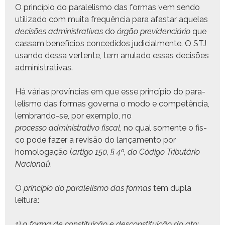
O princí­pio do para­lelis­mo das for­mas vem sendo
uti­liza­do com mui­ta fre­quên­cia para afas­tar aque­las
decisões admin­is­tra­ti­vas
do
órgão prev­i­den­ciário
que
cas­sam bene­fí­cios con­ce­di­dos judi­cial­mente. O STJ
usan­do dessa ver­tente, tem anu­la­do essas decisões
administrativas.
Há várias provín­cias em que esse princí­pio do para­
lelis­mo das for­mas gov­er­na o modo e com­petên­cia,
lem­bran­do-se, por exem­p­lo, no
proces­so admin­is­tra­ti­vo fis­cal
, no qual somente o fis­
co pode faz­er a revisão do lança­men­to por
homolo­gação (
arti­go 150, § 4º, do Códi­go Trib­utário
Nacional
).
O
princí­pio do para­lelis­mo das for­mas
tem dupla
leitura:
1) a for­ma de con­sti­tu­ição e descon­sti­tu­ição do ato: