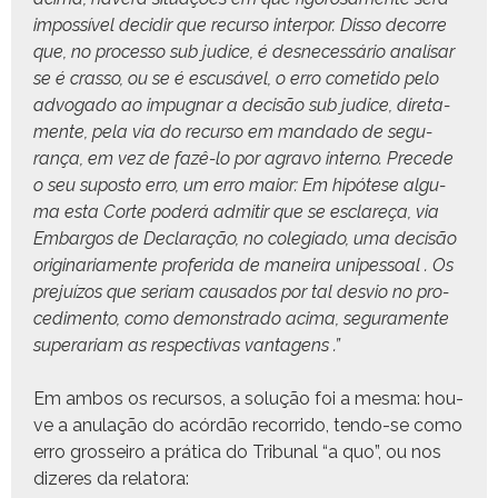
impos­sív­el decidir que recur­so inter­por. Dis­so decorre
que, no proces­so sub judice, é desnecessário anal­is­ar
se é cras­so, ou se é escusáv­el, o erro cometi­do pelo
advo­ga­do ao impug­nar a decisão sub judice, dire­ta­
mente, pela via do recur­so em man­da­do de segu­
rança, em vez de fazê-lo por agra­vo inter­no. Pre­cede
o seu supos­to erro, um erro maior: Em hipótese algu­
ma esta Corte poderá admi­tir que se esclareça, via
Embar­gos de Declar­ação, no cole­gia­do, uma decisão
orig­i­nar­i­a­mente pro­feri­da de maneira unipes­soal . Os
pre­juí­zos que seri­am cau­sa­dos por tal desvio no pro­
ced­i­men­to, como demon­stra­do aci­ma, segu­ra­mente
super­ari­am as respec­ti­vas vantagens .”
Em ambos os recur­sos, a solução foi a mes­ma: hou­
ve a anu­lação do acórdão recor­ri­do, ten­do-se como
erro gros­seiro a práti­ca do Tri­bunal “a quo”, ou nos
diz­eres da relatora: