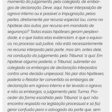
momen­to do jul­ga­men­to, pelo cole­gia­do, de embar­
gos de declar­ação. Deve, aqui, haver inter­posição de
agra­vo inter­no ou é pos­sív­el a impug­nação, pelas
partes, dire­ta­mente por recur­so espe­cial (ou, como na
hipótese dos autos, por recur­so em man­da­do de
segu­rança)? Todas essas hipóte­ses ger­am per­plex­i­
dade, e o que todas elas evi­den­ci­am, é que o equívo­
co, no proces­so sub judice, não está nec­es­sari­a­mente
no recur­so inter­pos­to pela parte, mas sim, antes dele,
na con­dução do jul­ga­men­to, pelo Tri­bunal ‘a quo’. Em
hipótese algu­ma pode­ria, o Tri­bunal, sub­me­ter ao
cole­gia­do os embar­gos de declar­ação inter­pos­tos
con­tra uma decisão unipes­soal. Na pior das hipóte­ses,
pode­ria o Rela­tor ter con­ver­tido os embar­gos de
declar­ação em agra­vo inter­no e ter lev­a­do o agra­vo,
e não os embar­gos, a jul­ga­men­to pela Tur­ma. Pro­
ced­er da for­ma escol­hi­da pelo Tri­bunal ‘a quo’ não
encon­tra respal­do na leg­is­lação proces­su­al e só faz
ger­ar con­fusão para o advo­ga­do da parte que, sem