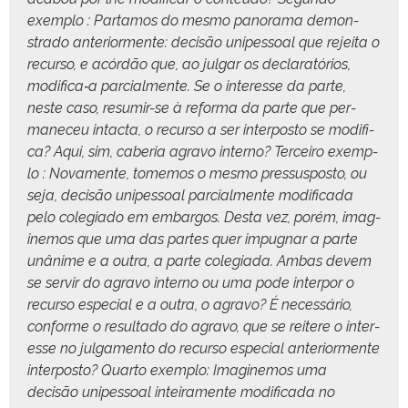
exem­p­lo : Par­ta­mos do mes­mo panora­ma demon­
stra­do ante­ri­or­mente: decisão unipes­soal que rejei­ta o
recur­so, e acórdão que, ao jul­gar os declaratórios,
modifica‑a par­cial­mente. Se o inter­esse da parte,
neste caso, resumir-se à refor­ma da parte que per­
maneceu intac­ta, o recur­so a ser inter­pos­to se mod­i­fi­
ca? Aqui, sim, caberia agra­vo inter­no? Ter­ceiro exem­p­
lo : Nova­mente, tomem­os o mes­mo pres­sus­pos­to, ou
seja, decisão unipes­soal par­cial­mente mod­i­fi­ca­da
pelo cole­gia­do em embar­gos. Des­ta vez, porém, imag­
inemos que uma das partes quer impug­nar a parte
unân­ime e a out­ra, a parte cole­gia­da. Ambas devem
se servir do agra­vo inter­no ou uma pode inter­por o
recur­so espe­cial e a out­ra, o agra­vo? É necessário,
con­forme o resul­ta­do do agra­vo, que se reit­ere o inter­
esse no jul­ga­men­to do recur­so espe­cial ante­ri­or­mente
inter­pos­to? Quar­to exem­p­lo: Imag­inemos uma
decisão unipes­soal inteira­mente mod­i­fi­ca­da no