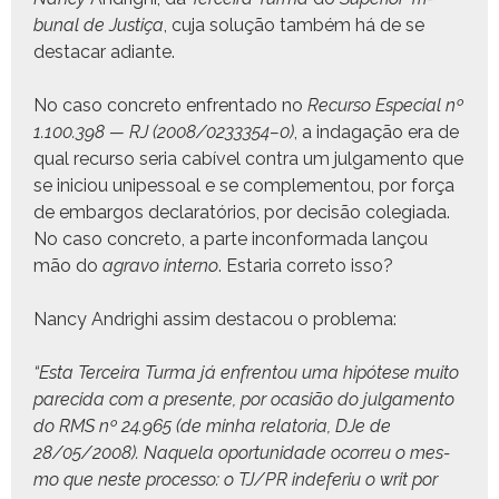
bunal de Justiça
, cuja solução tam­bém há de se
destacar adiante.
No caso con­cre­to enfrenta­do no
Recur­so Espe­cial nº
1.100.398 — RJ (2008/0233354–0)
, a inda­gação era de
qual recur­so seria cabív­el con­tra um jul­ga­men­to que
se ini­ciou unipes­soal e se com­ple­men­tou, por força
de embar­gos declaratórios, por decisão cole­gia­da.
No caso con­cre­to, a parte incon­for­ma­da lançou
mão do
agra­vo inter­no
. Estaria cor­re­to isso?
Nan­cy Andrighi assim desta­cou o problema:
“Esta Ter­ceira Tur­ma já enfren­tou uma hipótese muito
pare­ci­da com a pre­sente, por ocasião do jul­ga­men­to
do RMS nº 24.965 (de min­ha rela­to­ria, DJe de
28/05/2008). Naque­la opor­tu­nidade ocor­reu o mes­
mo que neste proces­so: o TJ/PR inde­feriu o writ por