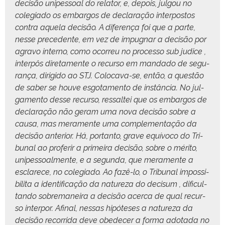
decisão unipes­soal do rela­tor, e, depois, jul­gou no
cole­gia­do os embar­gos de declar­ação inter­pos­tos
con­tra aque­la decisão. A difer­ença foi que a parte,
nesse prece­dente, em vez de impug­nar a decisão por
agra­vo inter­no, como ocor­reu no proces­so sub judice ,
inter­pôs dire­ta­mente o recur­so em man­da­do de segu­
rança, dirigi­do ao STJ. Colo­ca­va-se, então, a questão
de saber se hou­ve esgo­ta­men­to de instân­cia. No jul­
ga­men­to desse recur­so, ressaltei que os embar­gos de
declar­ação não ger­am uma nova decisão sobre a
causa, mas mera­mente uma com­ple­men­tação da
decisão ante­ri­or. Há, por­tan­to, grave equívo­co do Tri­
bunal ao pro­ferir a primeira decisão, sobre o méri­to,
unipes­soal­mente, e a segun­da, que mera­mente a
esclarece, no cole­gia­do. Ao fazê-lo, o Tri­bunal impos­si­
bili­ta a iden­ti­fi­cação da natureza do decisum , difi­cul­
tan­do sobre­maneira a decisão acer­ca de qual recur­
so inter­por. Afi­nal, nes­sas hipóte­ses a natureza da
decisão recor­ri­da deve obe­de­cer a for­ma ado­ta­da no