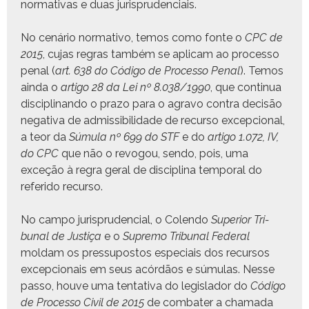
nor­ma­ti­vas e duas jurisprudenciais.
No cenário nor­ma­ti­vo, temos como fonte o
CPC de
2015
, cujas regras tam­bém se apli­cam ao proces­so
penal (
art. 638 do Códi­go de Proces­so Penal
). Temos
ain­da o
arti­go 28 da Lei nº 8.038/1990
, que con­tin­ua
dis­ci­plinan­do o pra­zo para o agra­vo con­tra decisão
neg­a­ti­va de admis­si­bil­i­dade de recur­so excep­cional,
a teor da
Súmu­la nº 699 do STF
e do
arti­go 1.072, IV,
do CPC
que não o revo­gou, sendo, pois, uma
exceção à regra ger­al de dis­ci­plina tem­po­ral do
referi­do recurso.
No cam­po jurispru­den­cial, o Colen­do
Supe­ri­or Tri­
bunal de Justiça
e o
Supre­mo Tri­bunal Fed­er­al
moldam os pres­su­pos­tos espe­ci­ais dos recur­sos
excep­cionais em seus acórdãos e súmu­las. Nesse
pas­so, hou­ve uma ten­ta­ti­va do leg­is­lador do
Códi­go
de Proces­so Civ­il de 2015
de com­bat­er a chama­da