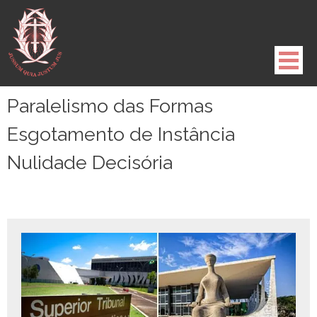
Pule
para
o
conteúdo
Paralelismo das Formas
Esgotamento de Instância
Nulidade Decisória