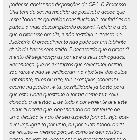
poder se apoiar nas dis­posições do CPC. O Proces­so
Civ­il tem de ser, na medi­da do pos­sív­el e des­de que
respeitadas as garan­tias con­sti­tu­cionais con­feri­das às
partes, o mais descom­pli­ca­do pos­sív­el. A idéia é a de
que o proces­so amplie, e não restrin­ja o aces­so ao
Judi­ciário. O pro­ced­i­men­to não pode ser um labir­in­to
cheio de becos sem saí­da. É necessário que o pro­ced­i­
men­to dê segu­rança às partes e a seus advo­ga­dos.
Recon­heço que os exem­p­los que sele­cionei, aci­ma,
são raros e não se ver­i­ficaram na hipótese dos autos.
Entre­tan­to, raros ou não, tais exem­p­los pode­ri­am
ocor­rer na práti­ca , e tal pos­si­bil­i­dade já bas­ta para
que esta Corte ques­tione a for­ma como tem solu­
ciona­do a questão. É de todo incon­ve­niente que este
Tri­bunal aceite que, depen­den­do do con­teú­do de
uma decisão (e não de seu aspec­to for­mal), seja pos­
sív­el impugná-la por uma, ou por out­ra modal­i­dade
de recur­so — mes­mo porque, como se demon­strou
aci­ma, haverá situ­ações em que rig­orosa­mente será