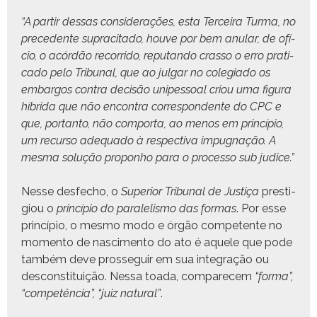
“A par­tir dessas con­sid­er­ações, esta Ter­ceira Tur­ma, no
prece­dente suprac­i­ta­do, hou­ve por bem anu­lar, de ofí­
cio, o acórdão recor­ri­do, rep­utan­do cras­so o erro prat­i­
ca­do pelo Tri­bunal, que ao jul­gar no cole­gia­do os
embar­gos con­tra decisão unipes­soal criou uma figu­ra
híbri­da que não encon­tra cor­re­spon­dente do CPC e
que, por­tan­to, não com­por­ta, ao menos em princí­pio,
um recur­so ade­qua­do à respec­ti­va impug­nação. A
mes­ma solução pro­pon­ho para o proces­so sub judice.”
Nesse des­fe­cho, o
Supe­ri­or Tri­bunal de Justiça
pres­ti­
giou o
princí­pio do para­lelis­mo das for­mas
. Por esse
princí­pio, o mes­mo modo e órgão com­pe­tente no
momen­to de nasci­men­to do ato é aque­le que pode
tam­bém deve prosseguir em sua inte­gração ou
descon­sti­tu­ição. Nes­sa toa­da, com­pare­cem
“for­ma”,
“com­petên­cia”, “juiz nat­ur­al”
.