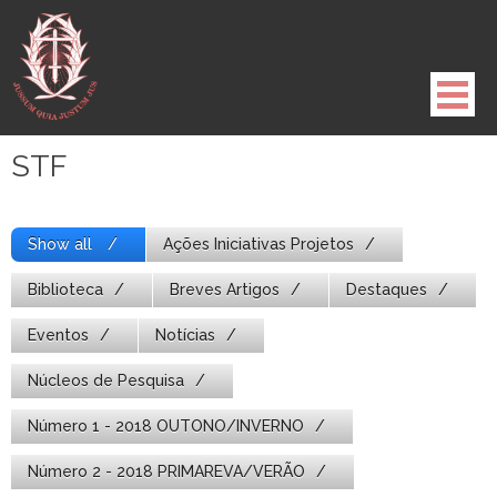
Pule
para
o
conteúdo
STF
Show all
Ações Iniciativas Projetos
Biblioteca
Breves Artigos
Destaques
Eventos
Notícias
Núcleos de Pesquisa
Número 1 - 2018 OUTONO/INVERNO
Número 2 - 2018 PRIMAREVA/VERÃO