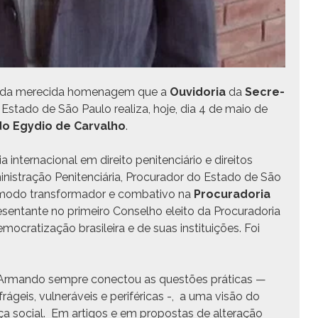
pa da mere­ci­da hom­e­nagem que a
Ouvi­do­ria
da
Sec­re­
Esta­do de São Paulo real­iza, hoje, dia 4 de maio de
 Egy­dio de Car­val­ho
.
inter­na­cional em dire­ito pen­i­ten­ciário e dire­itos
n­is­tração Pen­i­ten­ciária, Procu­rador do Esta­do de São
 modo trans­for­mador e com­bat­i­vo na
Procu­rado­ria
re­sen­tante no primeiro Con­sel­ho eleito da Procu­rado­ria
c­ra­ti­za­ção brasileira e de suas insti­tu­ições. Foi
dro Arman­do sem­pre conec­tou as questões práti­cas —
 frágeis, vul­neráveis e per­iféri­c­as -, a uma visão do
nça social. Em arti­gos e em pro­postas de alter­ação