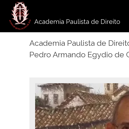
Pule
para
o
Academia Paulista de Direito
conteúdo
Academia Paulista de Direi
Pedro Armando Egydio de 