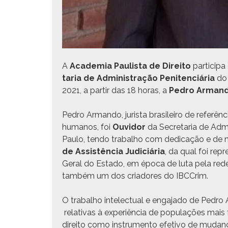
A
Acad­e­mia Paulista de Dire­ito
par­tic­i­
taria de Admin­is­tração Pen­i­ten­ciária
do 
2021, a par­tir das 18 horas, a
Pedro Arman­do
Pedro Arman­do, jurista brasileiro de refer­ên­cia 
humanos, foi
Ouvi­dor
da Sec­re­taria de Admi
Paulo, ten­do tra­bal­ho com ded­i­cação e de
de Assistên­cia Judi­ciária
, da qual foi rep­
Ger­al do Esta­do, em época de luta pela rede­mo
tam­bém um dos cri­adores do IBCCrim.
O tra­bal­ho int­elec­tu­al e enga­ja­do de Pe
rel­a­ti­vas à exper­iên­cia de pop­u­lações mais
dire­ito como instru­men­to efe­ti­vo de muda