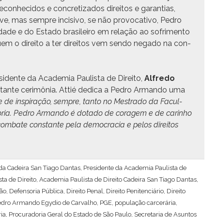
recon­heci­dos e con­cretiza­dos dire­itos e garan­tias,
leve, mas sem­pre inci­si­vo, se não provoca­ti­vo, Pedro
edade e do Esta­do brasileiro em relação ao sofri­men­to
quem o dire­ito a ter dire­itos vem sendo nega­do na con­
­i­dente da Acad­e­mia Paulista de Dire­ito,
Alfre­do
or­tante cer­imô­nia. Attié ded­i­ca a Pedro Arman­do uma
te de inspi­ração, sem­pre, tan­to no Mestra­do da Fac­ul­
­ria. Pedro Arman­do é dota­do de cor­agem e de car­in­ho
om­bate con­stante pela democ­ra­cia e pelos dire­itos
ar da Cadeira San Tiago Dantas, Presidente da Academia Paulista de
ta de Direito
,
Academia Paulista de Direito Cadeira San Tiago Dantas
,
ão
,
Defensoria Pública
,
Direito Penal
,
Direito Penitenciário
,
Direito
edro Armando Egydio de Carvalho
,
PGE
,
população carcerária
,
ria
,
Procuradoria Geral do Estado de São Paulo
,
Secretaria de Asuntos