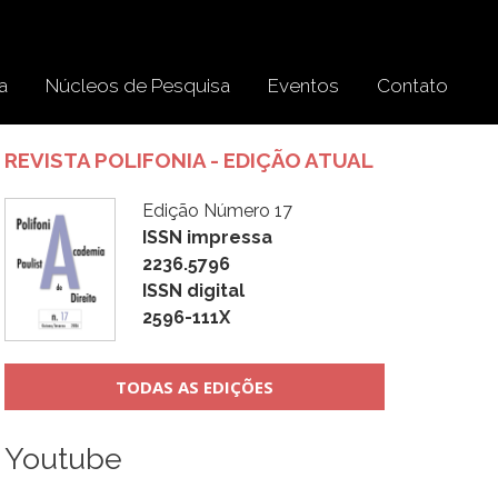
a
Núcleos de Pesquisa
Eventos
Contato
REVISTA POLIFONIA - EDIÇÃO ATUAL
Edição Número 17
ISSN impressa
2236.5796
ISSN digital
2596-111X
TODAS AS EDIÇÕES
Youtube