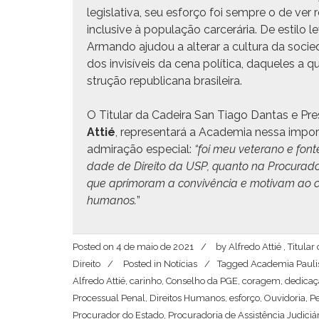
leg­isla­ti­va, seu esforço foi sem­pre o de ver 
inclu­sive à pop­u­lação carcerária. De esti­lo 
Arman­do aju­dou a alter­ar a cul­tura da soci
dos invisíveis da cena políti­ca, daque­les a 
strução repub­li­cana brasileira.
O Tit­u­lar da Cadeira San Tia­go Dan­tas e Pres
Attié
, rep­re­sen­tará a Acad­e­mia nes­sa imp
admi­ração espe­cial:
“foi meu vet­er­a­no e fon
dade de Dire­ito da USP, quan­to na Procu­rado
que apri­moram a con­vivên­cia e moti­vam ao c
humanos.
”
Posted on
4 de maio de 2021
by
Alfredo Attié , Titul
Direito
Posted in
Notícias
Tagged
Academia Paulis
Alfredo Attié
,
carinho
,
Conselho da PGE
,
coragem
,
dedicaç
Processual Penal
,
Direitos Humanos
,
esforço
,
Ouvidoria
,
P
Procurador do Estado
,
Procuradoria de Assistência Judiciá