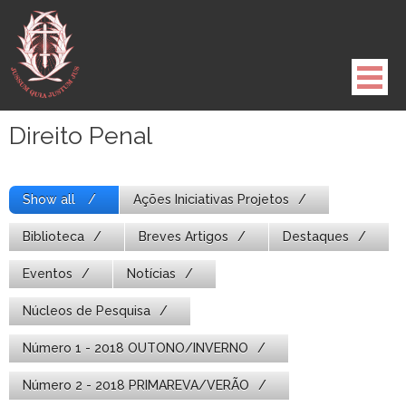
Pule
para
o
conteúdo
Direito Penal
Show all
Ações Iniciativas Projetos
Biblioteca
Breves Artigos
Destaques
Eventos
Notícias
Núcleos de Pesquisa
Número 1 - 2018 OUTONO/INVERNO
Número 2 - 2018 PRIMAREVA/VERÃO