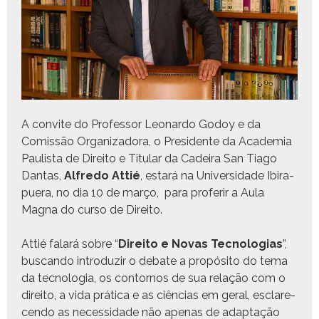
A con­vite do Pro­fes­sor Leonar­do Godoy e da
Comis­são Orga­ni­zado­ra, o Pres­i­dente da Acad­e­mia
Paulista de Dire­ito e Tit­u­lar da Cadeira San Tia­go
Dan­tas,
Alfre­do Attié
, estará na Uni­ver­si­dade Ibi­ra­
puera, no dia 10 de março, para pro­ferir a Aula
Magna do cur­so de Direito.
Attié falará sobre “
Dire­ito e Novas Tec­nolo­gias
”,
bus­can­do intro­duzir o debate a propósi­to do tema
da tec­nolo­gia, os con­tornos de sua relação com o
dire­ito, a vida práti­ca e as ciên­cias em ger­al, esclare­
cen­do as neces­si­dade não ape­nas de adap­tação