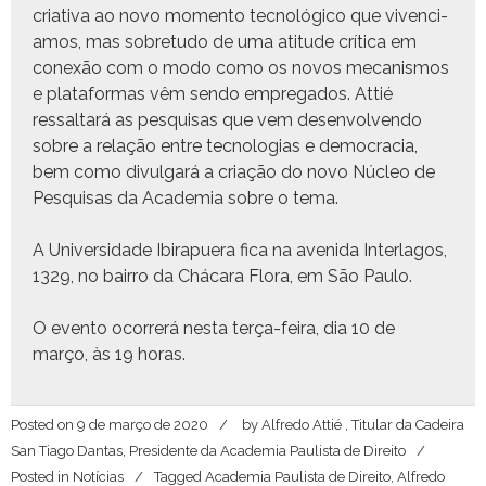
cria­ti­va ao novo momen­to tec­nológi­co que viven­ci­
amos, mas sobre­tu­do de uma ati­tude críti­ca em
conexão com o modo como os novos mecan­is­mos
e platafor­mas vêm sendo empre­ga­dos. Attié
ressaltará as pesquisas que vem desen­vol­ven­do
sobre a relação entre tec­nolo­gias e democ­ra­cia,
bem como divul­gará a cri­ação do novo Núcleo de
Pesquisas da Acad­e­mia sobre o tema.
A Uni­ver­si­dade Ibi­ra­puera fica na aveni­da Inter­la­gos,
1329, no bair­ro da Chá­cara Flo­ra, em São Paulo.
O even­to ocor­rerá nes­ta terça-feira, dia 10 de
março, às 19 horas.
Posted on
9 de março de 2020
by
Alfredo Attié , Titular da Cadeira
San Tiago Dantas, Presidente da Academia Paulista de Direito
Posted in
Notícias
Tagged
Academia Paulista de Direito
,
Alfredo