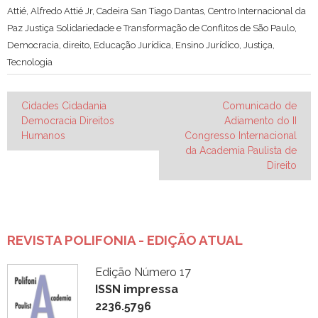
Attié
,
Alfredo Attié Jr
,
Cadeira San Tiago Dantas
,
Centro Internacional da
Paz Justiça Solidariedade e Transformação de Conflitos de São Paulo
,
Democracia
,
direito
,
Educação Jurídica
,
Ensino Jurídico
,
Justiça
,
Tecnologia
Navegação
Cidades Cidadania
Comunicado de
Democracia Direitos
Adiamento do II
de
Humanos
Congresso Internacional
Post
da Academia Paulista de
Direito
REVISTA POLIFONIA - EDIÇÃO ATUAL
Edição Número 17
ISSN impressa
2236.5796