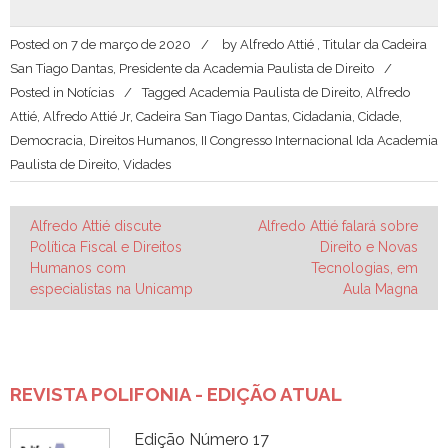
Posted on
7 de março de 2020
by
Alfredo Attié , Titular da Cadeira
San Tiago Dantas, Presidente da Academia Paulista de Direito
Posted in
Notícias
Tagged
Academia Paulista de Direito
,
Alfredo
Attié
,
Alfredo Attié Jr
,
Cadeira San Tiago Dantas
,
Cidadania
,
Cidade
,
Democracia
,
Direitos Humanos
,
II Congresso Internacional Ida Academia
Paulista de Direito
,
Vidades
Navegação
Alfredo Attié discute
Alfredo Attié falará sobre
Política Fiscal e Direitos
Direito e Novas
de
Humanos com
Tecnologias, em
Post
especialistas na Unicamp
Aula Magna
REVISTA POLIFONIA - EDIÇÃO ATUAL
Edição Número 17