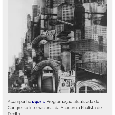
Acom­pan­he
aqui
a
Pro­gra­mação atu­al­iza­da do II
Con­gres­so Inter­na­cional da Acad­e­mia Paulista de
Direito.