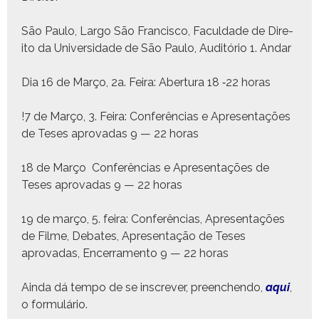
São Paulo, Largo São Fran­cis­co, Fac­ul­dade de Dire­
ito da Uni­ver­si­dade de São Paulo, Auditório 1. Andar
Dia 16 de Março, 2a. Feira: Aber­tu­ra 18 ‑22 horas
!7 de Março, 3. Feira: Con­fer­ên­cias e Apre­sen­tações
de Teses aprovadas 9 — 22 horas
18 de Março Con­fer­ên­cias e Apre­sen­tações de
Teses aprovadas 9 — 22 horas
19 de março, 5. feira: Con­fer­ên­cias, Apre­sen­tações
de Filme, Debates, Apre­sen­tação de Teses
aprovadas, Encer­ra­men­to 9 — 22 horas
Ain­da dá tem­po de se inscr­ev­er, preenchen­do,
aqui
,
o formulário.