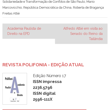
Solidariedade e Transformação de Conflitos de São Paulo
,
Mario
Marcovicchio
,
República Democrática da China
,
Roberta de Bragança
Freitas Attié
Navegação
Academia Paulista de
Alfredo Attié em visita ao
Direito na EPD
Senado do Reino da
de
Tailândia
Post
REVISTA POLIFONIA - EDIÇÃO ATUAL
Edição Número 17
ISSN impressa
2236.5796
ISSN digital
2596-111X