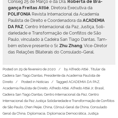
Con­seg 25 de Março e da Dra.
Rober­ta de Bra­
gança Fre­itas Attié
, Dire­to­ra Exec­u­ti­va da
POLIFONIA
Revista Inter­na­cional da Acad­e­mia
Paulista de Dire­ito e Coor­de­nado­ra da
ACADEMIA
DA PAZ
, Cen­tro Inter­na­cional da Paz, Justiça, Sol­i­
dariedade e Trans­for­mação de Con­fli­tos de São
Paulo, vin­cu­la­do à Cadeira San Tia­go Dan­tas. Tam­
bém esteve pre­sente o Sr.
Zhu Zhang
, Vice-Dire­tor
das Relações Bilat­erais do Consulado-Geral.
Posted on
29 de fevereiro de 2020
by
Alfredo Attié , Titular da
Cadeira San Tiago Dantas, Presidente da Academia Paulista de
Direito
Posted in
Notícias
Tagged
ACADEMIA DA PAZ
,
Academia Paulista de Direito
,
Alfredo Attié
,
Alfredo Attié Jr
,
Brasil
,
Cadeira San Tiago Dantas
,
Centro Internacional da Paz
,
Centro
Internacional da Paz Justiça Solidariedade e Transformação de Conflitos
de São Paulo
,
Chen Peijie
,
China
,
Cônsul-Geral da China
,
Consulado
Geral da China
,
Diplomacia
,
Diplomacia Democrática
,
Justiça