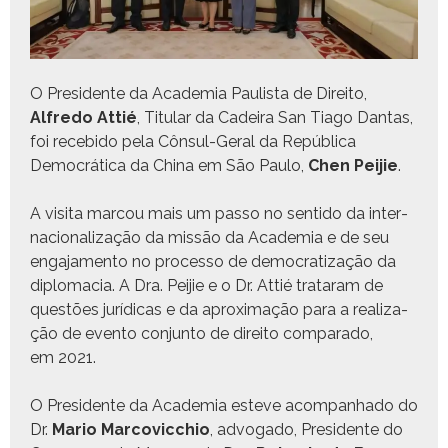
O Pres­i­dente da Acad­e­mia Paulista de Dire­ito,
Alfre­do Attié
, Tit­u­lar da Cadeira San Tia­go Dan­tas,
foi rece­bido pela Côn­sul-Ger­al da Repúbli­ca
Democráti­ca da Chi­na em São Paulo,
Chen Pei­jie
.
A visi­ta mar­cou mais um pas­so no sen­ti­do da inter­
na­cional­iza­ção da mis­são da Acad­e­mia e de seu
enga­ja­men­to no proces­so de democ­ra­ti­za­ção da
diplo­ma­cia. A Dra. Pei­jie e o Dr. Attié trataram de
questões jurídi­cas e da aprox­i­mação para a real­iza­
ção de even­to con­jun­to de dire­ito com­para­do,
em 2021.
O Pres­i­dente da Acad­e­mia esteve acom­pan­hado do
Dr.
Mario Mar­cov­ic­chio
, advo­ga­do, Pres­i­dente do