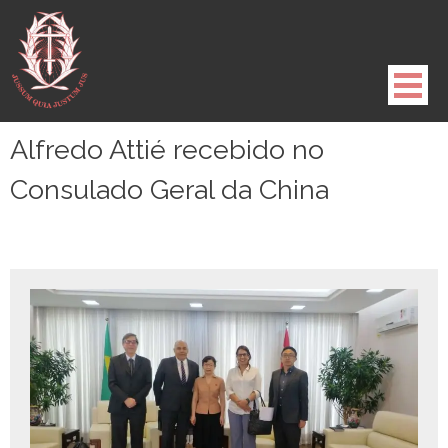
Pule
para
o
conteúdo
Alfredo Attié recebido no
Consulado Geral da China