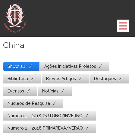
Pule
para
o
conteúdo
China
Show all
Ações Iniciativas Projetos
Biblioteca
Breves Artigos
Destaques
Eventos
Notícias
Núcleos de Pesquisa
Número 1 - 2018 OUTONO/INVERNO
Número 2 - 2018 PRIMAREVA/VERÃO