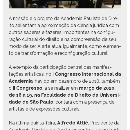
A mis­são e o pro­je­to da Acad­e­mia Paulista de Dire­
ito salien­tam a aprox­i­mação da ciên­cia jurídi­ca com
out­ros saberes e faz­eres, impor­tantes na con­fig­u­
ração cul­tur­al do dire­ito e na com­preen­são de seu
modo de ser. A arte atua, igual­mente, como ele­men­
to de trans­for­mação e recon­fig­u­ração cultural.
A exem­p­lo da par­tic­i­pação cen­tral das man­i­fes­
tações artís­ti­cas, no I
Con­gres­so Inter­na­cional da
Acad­e­mia
, havi­do em dezem­bro de 2018, tam­bém
o
II Con­gres­so
, a se realizar em
março de 2020,
de 16 a 19, na Fac­ul­dade de Dire­ito da Uni­ver­si­
dade de São Paulo
, con­tará com a pre­sença de
artis­tas e de expressões culturais.
Na últi­ma quin­ta-feira,
Alfre­do Attié
, Pres­i­dente da
Acad­e­mia Paulista de Dire­ito, encon­trou-se no tradi­