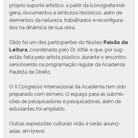
próprio suporte artís­ti­co, a par­tir da icono­grafia indí­
ge­na, doc­u­men­tos e sím­bo­los históri­cos, além de
ele­men­tos da natureza, tra­bal­ha­dos e recon­fig­u­ra­
dos na dinâmi­ca de sua obra.
Cil­do foi um dos par­tic­i­pantes do Núcleo
Paixão da
Leitu­ra
, coor­de­na­do pelo Dr. Attié, e que, por sug­
estão fei­ta pelo artista plás­ti­co. durante o encon­tro,
será inseri­do na pro­gra­mação reg­u­lar da Acad­e­mia
Paulista de Direito.
O II Con­gres­so Inter­na­cional da Acad­e­mia tem sido
prepara­do com esmero. O espaço para as sub­mis­
sões de pesquisadores e pesquisado­ras, além de
estu­dantes foi ampliado.
Out­ras expressões cul­tur­ais virão e serão anun­ci­
adas, em breve.