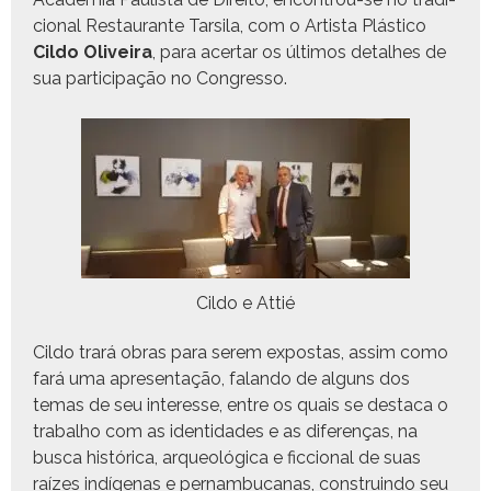
cional Restau­rante Tar­si­la, com o Artista Plás­ti­co
Cil­do Oliveira
, para acer­tar os últi­mos detal­h­es de
sua par­tic­i­pação no Congresso.
Cil­do e Attié
Cil­do trará obras para serem expostas, assim como
fará uma apre­sen­tação, falan­do de alguns dos
temas de seu inter­esse, entre os quais se desta­ca o
tra­bal­ho com as iden­ti­dades e as difer­enças, na
bus­ca históri­ca, arque­ológ­i­ca e fic­cional de suas
raízes indí­ge­nas e per­nam­bu­canas, con­stru­in­do seu