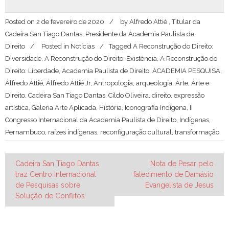
Posted on
2 de fevereiro de 2020
by
Alfredo Attié , Titular da
Cadeira San Tiago Dantas, Presidente da Academia Paulista de
Direito
Posted in
Notícias
Tagged
A Reconstrução do Direito:
Diversidade
,
A Reconstrução do Direito: Existência
,
A Reconstrução do
Direito: Liberdade
,
Academia Paulista de Direito
,
ACADEMIA PESQUISA
,
Alfredo Attié
,
Alfredo Attié Jr
,
Antropologia
,
arqueologia
,
Arte
,
Arte e
Direito
,
Cadeira San Tiago Dantas
,
Cildo Oliveira
,
direito
,
expressão
artística
,
Galeria Arte Aplicada
,
História
,
Iconografia Indígena
,
II
Congresso Internacional da Academia Paulista de Direito
,
Indígenas
,
Pernambuco
,
raízes indígenas
,
reconfiguração cultural
,
transformação
Navegação
Cadeira San Tiago Dantas
Nota de Pesar pelo
traz Centro Internacional
falecimento de Damásio
de
de Pesquisas sobre
Evangelista de Jesus
Post
Solução de Conflitos