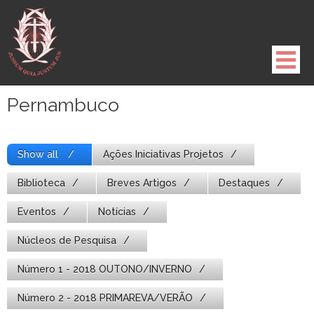
Pule
para
o
conteúdo
Pernambuco
Show all
Ações Iniciativas Projetos
Biblioteca
Breves Artigos
Destaques
Eventos
Notícias
Núcleos de Pesquisa
Número 1 - 2018 OUTONO/INVERNO
Número 2 - 2018 PRIMAREVA/VERÃO