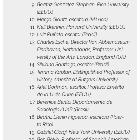
Beat­riz Gon­za­lez-Stephan, Rice Uni­ver­si­ty
(EEUU).
Mar­go Glantz, escrito­ra (Méx­i­co).
Neil Bren­ner, Har­vard Uni­ver­si­ty (EEUU).
Luiz Ruffa­to, escritor (Brasil).
Charles Esche, Direc­tor Van Abbe­mu­se­um,
Eind­hoven, Nether­lands; Pro­fes­sor, Uni­
ver­si­ty of the Arts, Lon­don, Eng­land (UK).
Sil­viano San­ti­a­go, escritor (Brasil).
Tem­ma Kaplan, Dis­tin­guished Pro­fes­sor of
His­to­ry, emeri­ta at Rut­gers University.
Ariel Dorf­man, escritor. Pro­fe­sor Eméri­to
de la U de Duke (EEUU).
Berenice Ben­to, Depar­ta­men­to de
Sociologia/UnB (Brasil)
Beat­riz Llenín Figueroa, escrito­ra (Puer­
to Rico).
Gabriel Gior­gi, New York Uni­ver­si­ty (EEUU).
Ben Bol­lig, Pro­fes­sor of Span­ish Amer­i­can