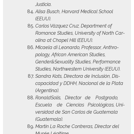
Justicia.
Alisa Busch, Har­vard Med­ical School
(EEUU).
Car­los Vázquez Cruz, Depart­ment of
Romance Stud­ies, Uni­ver­si­ty of North Car­
oli­na at Chapel Hill (EEUU).
Micaela di Leonar­do, Pro­fes­sor, Anthro­
pol­o­gy, African Amer­i­can Stud­ies,
Gender&Sexuality Stud­ies, Per­for­mance
Stud­ies, North­west­ern Uni­ver­si­ty (EEUU).
San­dra Kats, Direc­to­ra de Inclusión, Dis­
capaci­dad y DDHH, Nacional de la Pla­ta
(Argenti­na).
Ronald­Solís, Direc­tor de Post­gra­do,
Escuela de Cien­cias Psi­cológ­i­cas, Uni­
ver­si­dad de San Car­los de Guatemala
(Guatemala).
Mar­tin La Roche Con­tr­eras, Direc­tor del
Musée Légitime,