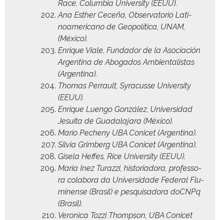
Race, Colum­bia Uni­ver­si­ty (EEUU).
Ana Esther Ceceña, Obser­va­to­rio Lati­
noamer­i­cano de Geopolíti­ca, UNAM,
(Méx­i­co).
Enrique Viale, Fun­dador de la Aso­ciación
Argenti­na de Abo­ga­dos Ambi­en­tal­is­tas
(Argenti­na).
Thomas Per­rault, Syra­cusse Uni­ver­si­ty
(EEUU).
Enrique Luen­go González, Uni­ver­si­dad
Jesui­ta de Guadala­jara (Méx­i­co).
Mario Peche­ny UBA Con­icet (Argenti­na).
Sil­via Grim­berg UBA Con­icet (Argenti­na).
Gisela Heffes, Rice Uni­ver­si­ty (EEUU).
Maria Inez Turazzi, his­to­ri­ado­ra, pro­fes­so­
ra colab­o­ra da Uni­ver­si­dade Fed­er­al Flu­
mi­nense (Brasil) e pesquisado­ra doC­N­Pq
(Brasil).
Veron­i­ca Tozzi Thomp­son, UBA Con­icet