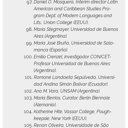
Daniel O. Mos­quera, Inter­im direc­tor Latin
Amer­i­can and Caribbean Stud­ies Pro­
gram Dept. of Mod­ern Lan­guages and
Lits., Union Col­lege (EEUU).
María Stegmay­er, Uni­ver­si­dad de Buenos
Aires (Argenti­na).
María José Bruña, Uni­ver­si­dad de Sala­
man­ca (España).
Emilio Cren­zel, inves­ti­gador CON­ICET-
Pro­fe­sor Uni­ver­si­dad de Buenos Aires
(Argenti­na).
Romané Lan­dae­ta Sepúlve­da, Uni­ver­si­
dad And­i­na Simón Bolí­var (Ecuador).
Ana M. Vara, UNSAM (Argenti­na).
Maria Berrios, Cura­tor, Berlin Bien­nale
(Ale­ma­nia).
Kather­ine Hite, Vas­sar Col­lege, Pough­
keep­sie, New York (EEUU).
Renan Oliveira, Uni­ver­si­dade de São