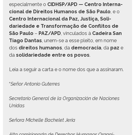
espe­cial­mente o
CIDHSP/APD — Cen­tro Inter­na­
cional de Dire­itos Humanos de São Paulo
, e o
Cen­tro Inter­na­cional da Paz, Justiça, Sol­i­
dariedade e Trans­for­mação de Con­fli­tos de
São Paulo
–
PAZ/APD
, vin­cu­la­dos à
Cadeira San
Tia­go Dan­tas
, unem-se a esse pleito, em nome
dos
dire­itos humanos
, da
democ­ra­cia
, da
paz
e
da
sol­i­dariedade entre os povos
.
Leia a seguir a car­ta e o nome dos que a assinaram.
“
Señor Anto­nio Guterres
Sec­re­tario Gen­er­al de la Orga­ni­zación de Naciones
Unidas
Seño­ra Michelle Bachelet Jeria
Alta comi­sion­a­da de Dere­chos Humanos Orga­ni­