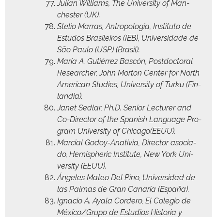
Julian Williams, The Uni­ver­si­ty of Man­
ches­ter (UK).
Ste­lio Mar­ras, Antropolo­gia, Insti­tu­to de
Estu­dos Brasileiros (IEB), Uni­ver­si­dade de
São Paulo (USP) (Brasil).
María A. Gutiér­rez Bascón, Post­doc­tor­al
Researcher, John Mor­ton Cen­ter for North
Amer­i­can Stud­ies, Uni­ver­si­ty of Turku (Fin­
lan­dia).
Janet Sed­lar, Ph.D. Senior Lec­tur­er and
Co-Direc­tor of the Span­ish Lan­guage Pro­
gram Uni­ver­si­ty of Chicago(EEUU).
Mar­cial Godoy-Ana­tivia, Direc­tor aso­ci­a­
do, Hemi­spher­ic Insti­tute, New York Uni­
ver­si­ty (EEUU).
Ánge­les Mateo Del Pino, Uni­ver­si­dad de
las Pal­mas de Gran Canaria (España).
Igna­cio A. Ayala Cordero, El Cole­gio de
México/Grupo de Estu­dios His­to­ria y