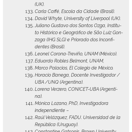
(UK).
Car­la Caf­fé, Esco­la da Cidade (Brasil).
David Whyte, Uni­ver­si­ty of Liv­er­pool (UK).
Juliano Gus­ta­vo dos San­tos Ozga, Insti­tu­
to Históri­co e Geográ­fi­co de São Luiz Gon­
za­ga (IHG SLG) e Pri­o­ra­do dos Incon­fi­
dentes (Brasil).
Leonel Coro­na-Tre­viño, UNAM (Méx­i­co).
Eduar­do Rob­les Bel­mont, UNAM,
Mar­co Pala­cios, El Cole­gio de México.
Hora­cio Bane­ga, Docente Inves­ti­gador /
UBA /UNQ (Argenti­na).
Lore­na Verze­ro, CONICET-UBA (Argenti­
na).
Móni­ca Lozano, PhD, Inves­ti­gado­ra
independiente –
Raúl Velázquez, FADU. Uni­ver­si­dad de la
Repúbli­ca (Uruguay).
Con­stan­tine Gat­so­nis, Brown Uni­ver­si­ty