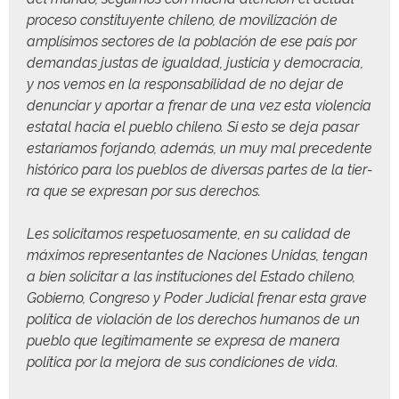
pro­ce­so con­sti­tuyente chileno, de mov­i­lización de
amplísi­mos sec­tores de la población de ese país por
deman­das jus­tas de igual­dad, jus­ti­cia y democ­ra­cia,
y nos vemos en la respon­s­abil­i­dad de no dejar de
denun­ciar y apor­tar a fre­nar de una vez esta vio­len­cia
estatal hacia el pueblo chileno. Si esto se deja pasar
estaríamos for­jan­do, además, un muy mal prece­dente
históri­co para los pueb­los de diver­sas partes de la tier­
ra que se expre­san por sus derechos.
Les solici­ta­mos respetu­osa­mente, en su cal­i­dad de
máx­i­mos rep­re­sen­tantes de Naciones Unidas, ten­gan
a bien solic­i­tar a las insti­tu­ciones del Esta­do chileno,
Gob­ier­no, Con­gre­so y Poder Judi­cial fre­nar esta grave
políti­ca de vio­lación de los dere­chos humanos de un
pueblo que legí­ti­ma­mente se expre­sa de man­era
políti­ca por la mejo­ra de sus condi­ciones de vida.