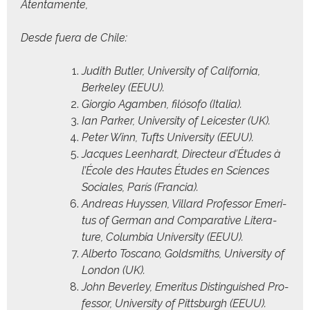
Aten­ta­mente,
Des­de fuera de Chile:
Judith But­ler, Uni­ver­si­ty of Cal­i­for­nia,
Berke­ley (EEUU).
Gior­gio Agam­ben, filó­so­fo (Italia).
Ian Park­er, Uni­ver­si­ty of Leices­ter (UK).
Peter Winn, Tufts Uni­ver­si­ty (EEUU).
Jacques Leen­hardt, Directeur d’É­tudes à
l’É­cole des Hautes Études en Sci­ences
Sociales, París (Fran­cia).
Andreas Huyssen, Vil­lard Pro­fes­sor Emer­i­
tus of Ger­man and Com­par­a­tive Lit­er­a­
ture, Colum­bia Uni­ver­si­ty (EEUU).
Alber­to Toscano, Gold­smiths, Uni­ver­si­ty of
Lon­don (UK).
John Bev­er­ley, Emer­i­tus Dis­tin­guished Pro­
fes­sor, Uni­ver­si­ty of Pitts­burgh (EEUU).