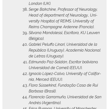
Lon­don (UK).
Serge Bak­chine, Pro­fes­sor of Neu­rol­o­gy,
Head of depart­ment of Neu­rol­o­gy., Uni­
ver­si­ty Hos­pi­tal of REIMS. Uni­ver­si­ty of
Reims Cham­pagne Ardenne (Fran­cia).
Sil­vana Man­do­lessi, Escrito­ra, KU Leu­ven
(Bél­gi­ca).
Gabriel Peluffo Linari, Uni­ver­si­dad de la
Repúbli­ca (Uruguay), Acad­e­mia Nacional
de Letras (Uruguay).
Edmun­do Paz-Sol­dán, Escritor boli­viano.
Uni­ver­si­dad de Cor­nell (EEUU).
Igna­cio López-Cal­vo, Uni­ver­si­ty of Cal­i­for­
nia, Merced (EEUU).
Flo­ra Süssekind, Fun­dação Casa de Rui
Bar­bosa (Brasil).
Flo­ren­cia Gar­ra­muño, Uni­ver­si­dad de San
Andrés (Argenti­na).
Eri­ca Bur­man, Uni­ver­si­ty of Man­ches­ter