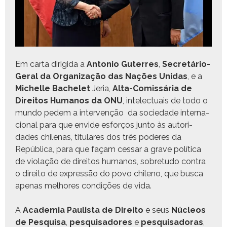
Em car­ta dirigi­da a
Anto­nio Guter­res
,
Secretário-
Ger­al da Orga­ni­za­ção das Nações Unidas
, e a
Michelle Bachelet
Jeria,
Alta-Comis­sária de
Dire­itos Humanos da ONU
, int­elec­tu­ais de todo o
mun­do pedem a inter­venção da sociedade inter­na­
cional para que envide esforços jun­to às autori­
dades chile­nas, tit­u­lares dos três poderes da
Repúbli­ca, para que façam ces­sar a grave políti­ca
de vio­lação de dire­itos humanos, sobre­tu­do con­tra
o dire­ito de expressão do povo chileno, que bus­ca
ape­nas mel­hores condições de vida.
A
Acad­e­mia Paulista de Dire­ito
e seus
Núcleos
de Pesquisa
,
pesquisadores
e
pesquisado­ras
,