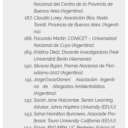
Nacional del Cen­tro de la Provin­cia de
Buenos Aires (Argenti­na).
Clau­dio Lowy. Aso­ciación Bios. Nodo
Tandil. Provin­cia de Buenos Aires, (Argenti­
na).
Facun­do Martín, CONICET – Uni­ver­si­dad
Nacional de Cuyo (Argenti­na).
Kristi­na Dietz, Docente Inves­ti­gado­ra Freie
Uni­ver­sität Berlín (Ale­ma­nia).
Sil­vana Buján, Pre­mio Nacional de Peri­
odis­mo 2007 (Argenti­na).
Jor­geOscar­Daneri, Aso­ciación Argenti­
na de Abo­ga­dos Ambi­en­tal­is­tas,
(Argenti­na).
Sarah Jane Hol­combe. Senior Learn­ing
Advi­sor, Johns Hop­kins Uni­ver­si­ty (EEUU).
Sahai Hamil­ton Bur­rowes. Asso­ciate Pro­
fes­sor, Touro Uni­ver­si­ty Cal­i­for­nia (EEUU).
Flagg, PhD MPH, UC Berke­ley School of