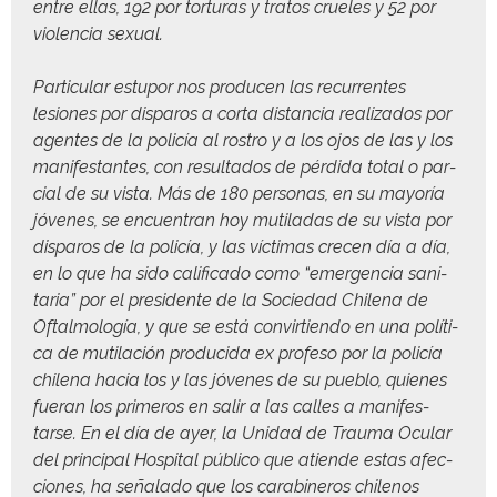
entre ellas, 192 por tor­turas y tratos cru­eles y 52 por
vio­len­cia sexual.
Par­tic­u­lar estu­por nos pro­ducen las recur­rentes
lesiones por dis­paros a cor­ta dis­tan­cia real­iza­dos por
agentes de la policía al ros­tro y a los ojos de las y los
man­i­fes­tantes, con resul­ta­dos de pér­di­da total o par­
cial de su vista. Más de 180 per­sonas, en su may­oría
jóvenes, se encuen­tran hoy muti­ladas de su vista por
dis­paros de la policía, y las víc­ti­mas cre­cen día a día,
en lo que ha sido cal­i­fi­ca­do como “emer­gen­cia san­i­
taria” por el pres­i­dente de la Sociedad Chile­na de
Oftal­mología, y que se está con­vir­tien­do en una políti­
ca de muti­lación pro­duci­da ex pro­fe­so por la policía
chile­na hacia los y las jóvenes de su pueblo, quienes
fuer­an los primeros en salir a las calles a man­i­fes­
tarse. En el día de ayer, la Unidad de Trau­ma Ocu­lar
del prin­ci­pal Hos­pi­tal públi­co que atiende estas afec­
ciones, ha señal­a­do que los cara­bineros chilenos