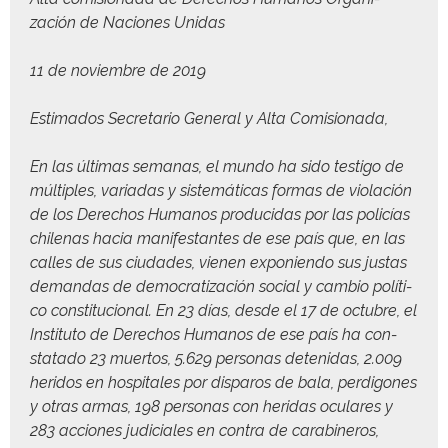
zación de Naciones Unidas
11 de noviem­bre de 2019
Esti­ma­dos Sec­re­tario Gen­er­al y Alta Comisionada,
En las últi­mas sem­anas, el mun­do ha sido tes­ti­go de
múlti­ples, vari­adas y sis­temáti­cas for­mas de vio­lación
de los Dere­chos Humanos pro­duci­das por las policías
chile­nas hacia man­i­fes­tantes de ese país que, en las
calles de sus ciu­dades, vienen exponien­do sus jus­tas
deman­das de democ­ra­ti­zación social y cam­bio políti­
co con­sti­tu­cional. En 23 días, des­de el 17 de octubre, el
Insti­tu­to de Dere­chos Humanos de ese país ha con­
stata­do 23 muer­tos, 5.629 per­sonas detenidas, 2.009
heri­dos en hos­pi­tales por dis­paros de bala, perdigones
y otras armas, 198 per­sonas con heri­das ocu­lares y
283 acciones judi­ciales en con­tra de cara­bineros,