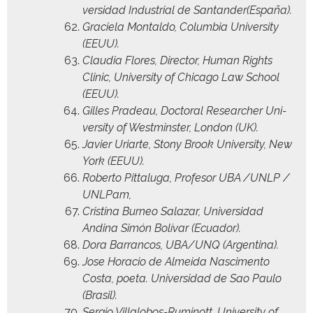
ver­si­dad Indus­tri­al de Santander(España).
Gra­ciela Mon­tal­do, Colum­bia Uni­ver­si­ty
(EEUU).
Clau­dia Flo­res, Direc­tor, Human Rights
Clin­ic, Uni­ver­si­ty of Chica­go Law School
(EEUU).
Gilles Pradeau, Doc­tor­al Researcher Uni­
ver­si­ty of West­min­ster, Lon­don (UK).
Javier Uri­arte, Stony Brook Uni­ver­si­ty, New
York (EEUU).
Rober­to Pit­talu­ga, Pro­fe­sor UBA /UNLP /
UNLPam,
Cristi­na Bur­neo Salazar, Uni­ver­si­dad
And­i­na Simón Bolí­var (Ecuador).
Dora Bar­ran­cos, UBA/UNQ (Argenti­na).
Jose Hora­cio de Almei­da Nasci­men­to
Cos­ta, poeta. Uni­ver­si­dad de Sao Paulo
(Brasil).
Ser­gio Vil­lalo­bos-Ruminott, Uni­ver­si­ty of