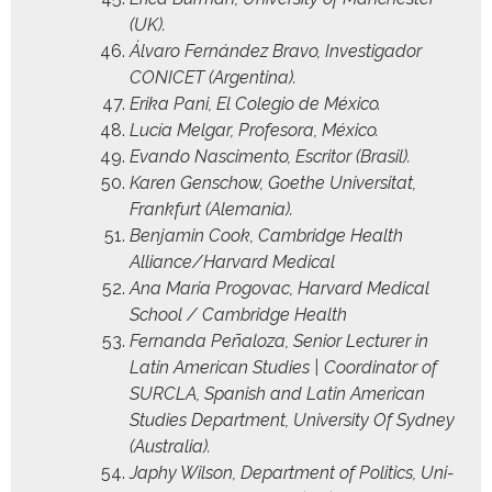
(UK).
Álvaro Fer­nán­dez Bra­vo, Inves­ti­gador
CONICET (Argenti­na).
Eri­ka Pani, El Cole­gio de México.
Lucía Mel­gar, Pro­fe­so­ra, México.
Evan­do Nasci­men­to, Escritor (Brasil).
Karen Gen­schow, Goethe Uni­ver­si­tat,
Frank­furt (Ale­ma­nia).
Ben­jamin Cook, Cam­bridge Health
Alliance/Harvard Medical
Ana Maria Pro­go­v­ac, Har­vard Med­ical
School / Cam­bridge Health
Fer­nan­da Peñaloza, Senior Lec­tur­er in
Latin Amer­i­can Stud­ies | Coor­di­na­tor of
SURCLA, Span­ish and Latin Amer­i­can
Stud­ies Depart­ment, Uni­ver­si­ty Of Syd­ney
(Aus­tralia).
Japhy Wil­son, Depart­ment of Pol­i­tics, Uni­