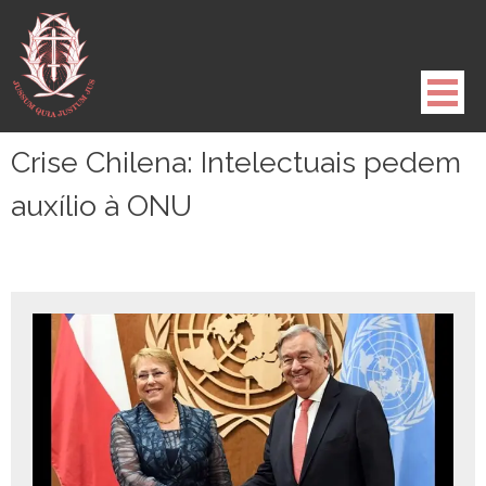
Pule
para
o
conteúdo
Crise Chilena: Intelectuais pedem
auxílio à ONU