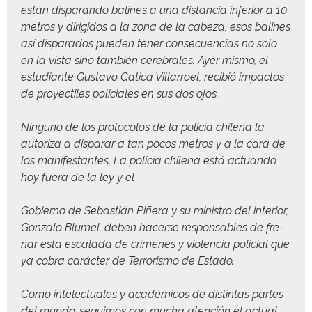
están dis­paran­do balines a una dis­tan­cia infe­ri­or a 10
met­ros y dirigi­dos a la zona de la cabeza, esos balines
así dis­para­dos pueden ten­er con­se­cuen­cias no solo
en la vista sino tam­bién cere­brales. Ayer mis­mo, el
estu­di­ante Gus­ta­vo Gat­i­ca Vil­lar­roel, recibió impactos
de proyec­tiles poli­ciales en sus dos ojos.
Ninguno de los pro­to­co­los de la policía chile­na la
autor­iza a dis­parar a tan pocos met­ros y a la cara de
los man­i­fes­tantes. La policía chile­na está actuan­do
hoy fuera de la ley y el
Gob­ier­no de Sebastián Piñera y su min­istro del inte­ri­or,
Gon­za­lo Blumel, deben hac­erse respon­s­ables de fre­
nar esta escal­a­da de crímenes y vio­len­cia poli­cial que
ya cobra carác­ter de Ter­ror­is­mo de Estado.
Como int­elec­tuales y académi­cos de dis­tin­tas partes
del mun­do, seguimos con mucha aten­ción el actu­al