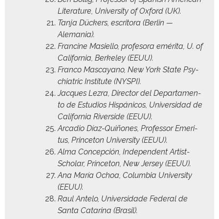
Lit­er­a­ture, Uni­ver­si­ty of Oxford (UK).
Tan­ja Dück­ers, escrito­ra (Berlin —
Alemania).
Francine Masiel­lo, pro­fe­so­ra eméri­ta, U. of
Cal­i­for­nia, Berke­ley (EEUU).
Fran­co Mas­cayano, New York State Psy­
chi­atric Insti­tute (NYSPI).
Jacques Lezra, Direc­tor del Depar­ta­men­
to de Estu­dios His­páni­cos, Uni­ver­si­dad de
Cal­i­for­nia River­side (EEUU).
Arca­dio Díaz-Quiñones, Pro­fes­sor Emer­i­
tus, Prince­ton Uni­ver­si­ty (EEUU).
Alma Con­cep­ción, Inde­pen­dent Artist-
Schol­ar, Prince­ton, New Jer­sey (EEUU).
Ana María Ochoa, Colum­bia Uni­ver­si­ty
(EEUU).
Raul Ante­lo, Uni­ver­si­dade Fed­er­al de
San­ta Cata­ri­na (Brasil).