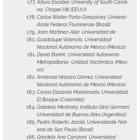
Arturo Esco­bar, Uni­ver­si­ty of South Car­oli­
na, Chapel Hill (EEUU).
Car­los Wal­ter Por­to-Gonçalves, Uni­ver­si­
dade Fed­er­al Flu­mi­nense (Brasil).
Joan Martínez-Alier, Uni­ver­si­dad de
Guadalupe Valen­cia, Uni­ver­si­dad
Nacional Autóno­ma de Méx­i­co (Méx­i­co).
David Barkin, Uni­ver­si­dad Autono­ma
Met­ro­pol­i­tana- Unidad Xochim­il­co, (Méx­i­
co).
Ambro­sio Velas­co Gómez, Uni­ver­si­dad
Nacional Autóno­ma de Méx­i­co (Méx­i­co).
Car­los Eduar­do Mal­don­a­do, Uni­ver­si­dad
El Bosque (Colom­bia).
Gabriela Mer­lin­sky, Insti­tu­to Gino Ger­mani,
Uni­ver­si­dad de Buenos Aires (Argenti­na).
Pedro Rober­to Jaco­bi, Uni­ver­si­dade Fed­
er­al de Sao Paulo (Brasil).
Gra­ciela Ana Canziani. Uni­ver­si­dad