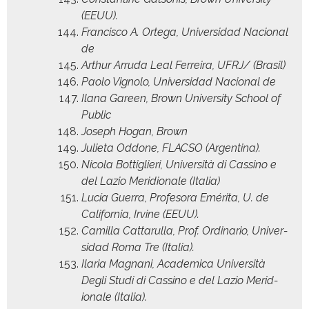
(EEUU).
Fran­cis­co A. Orte­ga, Uni­ver­si­dad Nacional
de
Arthur Arru­da Leal Fer­reira, UFRJ/ (Brasil)
Pao­lo Vig­no­lo, Uni­ver­si­dad Nacional de
Ilana Gareen, Brown Uni­ver­si­ty School of
Public
Joseph Hogan, Brown
Juli­eta Odd­one, FLACSO (Argenti­na).
Nico­la Bot­tiglieri, Uni­ver­sità di Cassi­no e
del Lazio Merid­ionale (Italia)
Lucía Guer­ra, Pro­fe­so­ra Eméri­ta, U. de
Cal­i­for­nia, Irvine (EEUU).
Camil­la Cat­tarul­la, Prof. Ordi­nario, Uni­ver­
si­dad Roma Tre (Italia).
Ilar­ia Mag­nani, Aca­d­e­m­i­ca Uni­ver­sità
Degli Stu­di di Cassi­no e del Lazio Merid­
ionale (Italia).