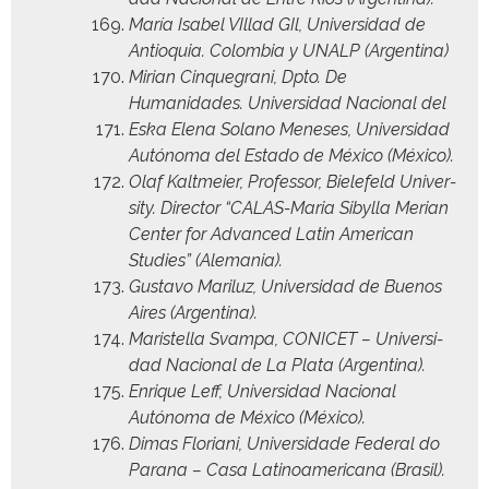
María Isabel VIl­lad GIl, Uni­ver­si­dad de
Antio­quia. Colom­bia y UNALP (Argenti­na)
Miri­an Cinque­grani, Dpto. De
Humanidades. Uni­ver­si­dad Nacional del
Eska Ele­na Solano Mene­ses, Uni­ver­si­dad
Autóno­ma del Esta­do de Méx­i­co (Méx­i­co).
Olaf Kalt­meier, Pro­fes­sor, Biele­feld Uni­ver­
si­ty. Direc­tor “CALAS-Maria Sibyl­la Mer­ian
Cen­ter for Advanced Latin Amer­i­can
Stud­ies” (Ale­ma­nia).
Gus­ta­vo Mar­iluz, Uni­ver­si­dad de Buenos
Aires (Argenti­na).
Maris­tel­la Svam­pa, CONICET – Uni­ver­si­
dad Nacional de La Pla­ta (Argenti­na).
Enrique Leff, Uni­ver­si­dad Nacional
Autóno­ma de Méx­i­co (Méx­i­co).
Dimas Flo­ri­ani, Uni­ver­si­dade Fed­er­al do
Parana – Casa Lati­noamer­i­cana (Brasil).