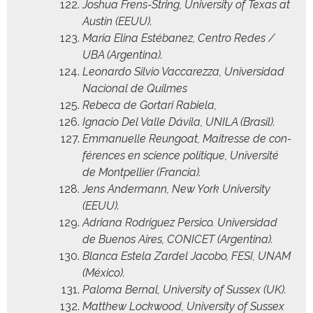
Joshua Frens-String, Uni­ver­si­ty of Texas at
Austin (EEUU).
Maria Eli­na Estébanez, Cen­tro Redes /
UBA (Argenti­na).
Leonar­do Sil­vio Vac­carez­za, Uni­ver­si­dad
Nacional de Quilmes
Rebe­ca de Gor­tari Rabiela,
Igna­cio Del Valle Dávi­la, UNILA (Brasil).
Emmanuelle Reun­goat, Maitresse de con­
férences en sci­ence poli­tique, Uni­ver­sité
de Mont­pel­li­er (Fran­cia).
Jens Ander­mann, New York Uni­ver­si­ty
(EEUU).
Adri­ana Rodriguez Per­si­co. Uni­ver­si­dad
de Buenos Aires, CONICET (Argenti­na).
Blan­ca Estela Zardel Jacobo, FESI, UNAM
(Méx­i­co).
Palo­ma Bernal, Uni­ver­si­ty of Sus­sex (UK).
Matthew Lock­wood, Uni­ver­si­ty of Sus­sex