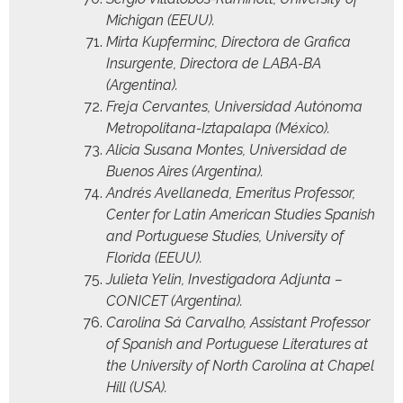
Michi­gan (EEUU).
Mir­ta Kupfer­minc, Direc­to­ra de Grafi­ca
Insur­gente, Direc­to­ra de LABA-BA
(Argenti­na).
Fre­ja Cer­vantes, Uni­ver­si­dad Autóno­ma
Met­ro­pol­i­tana-Izta­pala­pa (Méx­i­co).
Ali­cia Susana Montes, Uni­ver­si­dad de
Buenos Aires (Argenti­na).
Andrés Avel­lane­da, Emer­i­tus Pro­fes­sor,
Cen­ter for Latin Amer­i­can Stud­ies Span­ish
and Por­tuguese Stud­ies, Uni­ver­si­ty of
Flori­da (EEUU).
Juli­eta Yelin, Inves­ti­gado­ra Adjun­ta –
CONICET (Argenti­na).
Car­oli­na Sá Car­val­ho, Assis­tant Pro­fes­sor
of Span­ish and Por­tuguese Lit­er­a­tures at
the Uni­ver­si­ty of North Car­oli­na at Chapel
Hill (USA).