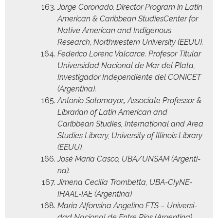
Jorge Coro­n­a­do, Direc­tor Pro­gram in Latin
Amer­i­can & Caribbean Stud­i­es­Cen­ter for
Native Amer­i­can and Indige­nous
Research, North­west­ern Uni­ver­si­ty (EEUU).
Fed­eri­co Lorenc Val­carce. Pro­fe­sor Tit­u­lar
Uni­ver­si­dad Nacional de Mar del Pla­ta,
Inves­ti­gador Inde­pen­di­ente del CONICET
(Argenti­na).
Anto­nio Sotomay­or
,
Asso­ciate Pro­fes­sor &
Librar­i­an of Latin Amer­i­can and
Caribbean Stud­ies, Inter­na­tion­al and Area
Stud­ies Library, Uni­ver­si­ty of Illi­nois Library
(EEUU).
José María Cas­co, UBA/UNSAM (Argenti­
na).
Jime­na Cecil­ia Trom­bet­ta, UBA-CIyNE-
IHAAL-IAE (Argenti­na)
Maria Alfon­si­na Angeli­no FTS – Uni­ver­si­
dad Nacional de Entre Ríos (Argenti­na).