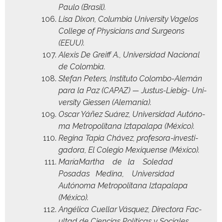
Paulo (Brasil).
Lisa Dixon, Colum­bia Uni­ver­si­ty Vage­los
Col­lege of Physi­cians and Sur­geons
(EEUU).
Alex­is De Greiff A., Uni­ver­si­dad Nacional
de Colombia.
Ste­fan Peters, Insti­tu­to Colom­bo-Alemán
para la Paz (CAPAZ) — Jus­tus-Liebig- Uni­
ver­si­ty Giessen (Ale­ma­nia).
Oscar Yáñez Suárez, Uni­ver­si­dad Autóno­
ma Met­ro­pol­i­tana Izta­pala­pa (Méx­i­co).
Regi­na Tapia Chávez, pro­fe­so­ra-inves­ti­
gado­ra, El Cole­gio Mex­iquense (Méx­i­co).
María­Martha de la Soledad
Posadas Med­i­na, Uni­ver­si­dad
Autóno­ma Met­ro­pol­i­tana Izta­pala­pa
(Méx­i­co).
Angéli­ca Cuel­lar Vásquez, Direc­to­ra Fac­
ul­tad de Cien­cias Políti­cas y Sociales