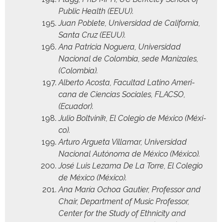
Pub­lic Health (EEUU).
Juan Poblete, Uni­ver­si­dad de Cal­i­for­nia,
San­ta Cruz (EEUU).
Ana Patri­cia Noguera, Uni­ver­si­dad
Nacional de Colom­bia, sede Man­iza­les,
(Colom­bia).
Alber­to Acos­ta, Fac­ul­tad Lati­no Amer­i­
cana de Cien­cias Sociales, FLACSO,
(Ecuador).
Julio Boltvinik, El Cole­gio de Méx­i­co (Méx­i­
co).
Arturo Argue­ta Vil­la­mar, Uni­ver­si­dad
Nacional Autóno­ma de Méx­i­co (Méx­i­co).
José Luis Leza­ma De La Torre, El Cole­gio
de Méx­i­co (Méx­i­co).
Ana María Ochoa Gau­ti­er, Pro­fes­sor and
Chair, Depart­ment of Music Pro­fes­sor,
Cen­ter for the Study of Eth­nic­i­ty and