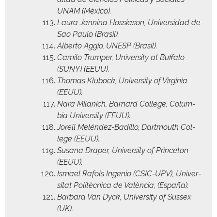
UNAM (Méx­i­co).
Lau­ra Jan­ni­na Hos­si­a­son, Uni­ver­si­dad de
Sao Paulo (Brasil).
Alber­to Aggio, UNESP (Brasil).
Cami­lo Trumper, Uni­ver­si­ty at Buf­fa­lo
(SUNY) (EEUU).
Thomas Klubock, Uni­ver­si­ty of Vir­ginia
(EEUU).
Nara Milanich, Barnard Col­lege, Colum­
bia Uni­ver­si­ty (EEUU).
Jorell Melén­dez-Badil­lo, Dart­mouth Col­
lege (EEUU).
Susana Drap­er, Uni­ver­si­ty of Prince­ton
(EEUU).
Ismael Rafols Inge­nio (CSIC-UPV), Uni­ver­
si­tat Politèc­ni­ca de Valèn­cia, (España).
Bar­bara Van Dyck, Uni­ver­si­ty of Sus­sex
(UK).