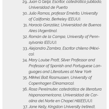
Juan G Gelpí, Escritor, cat­e­dráti­co jubi­la­do,
Uni­ver­si­dad de Puerto
Julio Ramos, pro­fe­sor Eméri­to, Uni­ver­si­ty
of Cal­i­for­nia, Berke­ley (EEUU).
Hora­cio González, Uni­ver­si­dad de Buenos
Aires (Argenti­na).
Román de la Cam­pa, Uni­ver­si­ty of Penn­
syl­va­nia (EEUU).
Ale­jan­dro Zam­bra, Escritor chileno (Méx­i­
co).
Mary Louise Pratt, Sil­ver Pro­fes­sor and
Pro­fes­sor of Span­ish and Por­tuguese Lan­
guages and Lit­er­a­tures at New York
Mikkel Bolt Ras­mussen, Uni­ver­si­ty of
Copen­hagen (Dina­mar­ca).
Rosa Perel­muter, cat­e­dráti­ca de lit­er­atu­ra
his­panoamer­i­cana, Uni­ver­si­dad de Car­
oli­na del Norte en Chapel Hill(EEUU).
Jane Kel­ly, Kingston Uni­ver­si­ty (retired),