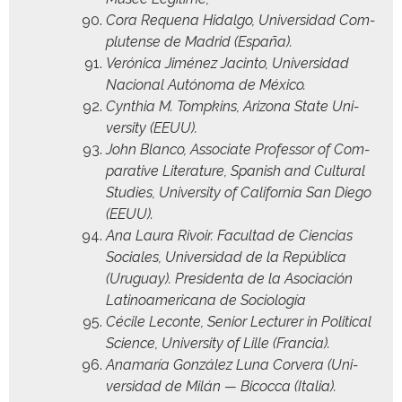
Cora Reque­na Hidal­go, Uni­ver­si­dad Com­
plutense de Madrid (España).
Veróni­ca Jiménez Jac­in­to, Uni­ver­si­dad
Nacional Autóno­ma de México.
Cyn­thia M. Tomp­kins, Ari­zona State Uni­
ver­si­ty (EEUU).
John Blan­co, Asso­ciate Pro­fes­sor of Com­
par­a­tive Lit­er­a­ture, Span­ish and Cul­tur­al
Stud­ies, Uni­ver­si­ty of Cal­i­for­nia San Diego
(EEUU).
Ana Lau­ra Rivoir. Fac­ul­tad de Cien­cias
Sociales, Uni­ver­si­dad de la Repúbli­ca
(Uruguay). Pres­i­den­ta de la Aso­ciación
Lati­noamer­i­cana de Sociología
Cécile Lecon­te, Senior Lec­tur­er in Polit­i­cal
Sci­ence, Uni­ver­si­ty of Lille (Fran­cia).
Ana­maría González Luna Corvera (Uni­
ver­si­dad de Milán — Bic­oc­ca (Italia).