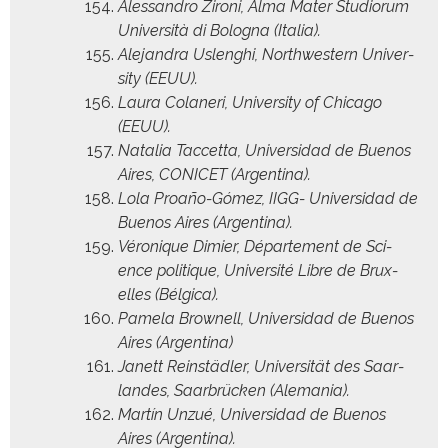
Alessan­dro Zironi, Alma Mater Stu­dio­rum
Uni­ver­sità di Bologna (Italia).
Ale­jan­dra Uslenghi, North­west­ern Uni­ver­
si­ty (EEUU).
Lau­ra Colaneri, Uni­ver­si­ty of Chica­go
(EEUU).
Natalia Tac­cetta, Uni­ver­si­dad de Buenos
Aires, CONICET (Argenti­na).
Lola Proaño-Gómez, IIGG- Uni­ver­si­dad de
Buenos Aires (Argenti­na).
Véronique Dimi­er, Départe­ment de Sci­
ence poli­tique, Uni­ver­sité Libre de Brux­
elles (Bél­gi­ca).
Pamela Brownell, Uni­ver­si­dad de Buenos
Aires (Argenti­na)
Janett Rein­städler, Uni­ver­sität des Saar­
lan­des, Saar­brück­en (Ale­ma­nia).
Martín Unzué, Uni­ver­si­dad de Buenos
Aires (Argenti­na).