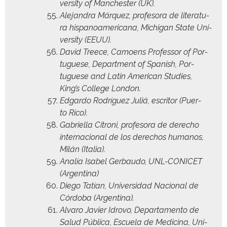
ver­si­ty of Man­ches­ter (UK).
Ale­jan­dra Márquez, pro­fe­so­ra de lit­er­atu­
ra his­panoamer­i­cana, Michi­gan State Uni­
ver­si­ty (EEUU).
David Treece, Camoens Pro­fes­sor of Por­
tuguese, Depart­ment of Span­ish, Por­
tuguese and Latin Amer­i­can Stud­ies,
King’s Col­lege London.
Edgar­do Rodríguez Juliá, escritor (Puer­
to Rico).
Gabriel­la Cit­roni, pro­fe­so­ra de dere­cho
inter­na­cional de los dere­chos humanos,
Milán (Italia).
Analía Isabel Ger­bau­do, UNL-CONICET
(Argenti­na)
Diego Tatían, Uni­ver­si­dad Nacional de
Cór­do­ba (Argenti­na).
Alvaro Javier Idro­vo, Depar­ta­men­to de
Salud Públi­ca, Escuela de Med­i­c­i­na, Uni­