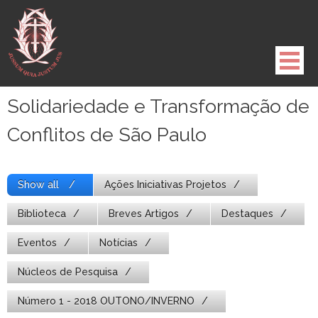
Pule
para
o
conteúdo
Solidariedade e Transformação de
Conflitos de São Paulo
Show all
Ações Iniciativas Projetos
Biblioteca
Breves Artigos
Destaques
Eventos
Notícias
Núcleos de Pesquisa
Número 1 - 2018 OUTONO/INVERNO