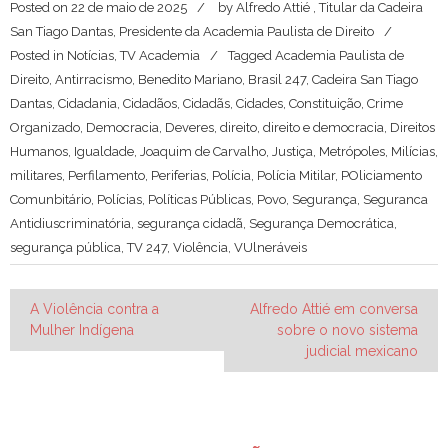
Posted on
22 de maio de 2025
by
Alfredo Attié , Titular da Cadeira
San Tiago Dantas, Presidente da Academia Paulista de Direito
Posted in
Notícias
,
TV Academia
Tagged
Academia Paulista de
Direito
,
Antirracismo
,
Benedito Mariano
,
Brasil 247
,
Cadeira San Tiago
Dantas
,
Cidadania
,
Cidadãos
,
Cidadãs
,
Cidades
,
Constituição
,
Crime
Organizado
,
Democracia
,
Deveres
,
direito
,
direito e democracia
,
Direitos
Humanos
,
Igualdade
,
Joaquim de Carvalho
,
Justiça
,
Metrópoles
,
Milícias
,
militares
,
Perfilamento
,
Periferias
,
Polícia
,
Polícia Mitilar
,
POliciamento
Comunbitário
,
Polícias
,
Políticas Públicas
,
Povo
,
Segurança
,
Seguranca
Antidiuscriminatória
,
segurança cidadã
,
Segurança Democrática
,
segurança pública
,
TV 247
,
Violência
,
VUlneráveis
Navegação
A Violência contra a
Alfredo Attié em conversa
Mulher Indígena
sobre o novo sistema
de
judicial mexicano
Post