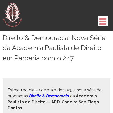
Pule
para
o
conteúdo
Direito & Democracia: Nova Série
da Academia Paulista de Direito
em Parceria com o 247
Estre­ou no dia 20 de maio de 2025 a nova série de
pro­gra­mas
Dire­ito & Democ­ra­cia
da
Acad­e­mia
Paulista de Dire­ito
—
APD
,
Cadeira San Tia­go
Dantas.