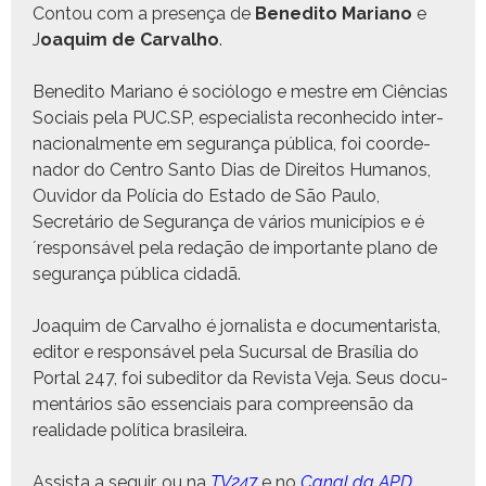
Con­tou com a pre­sença de
Bened­i­to Mar­i­ano
e
J
oaquim de Car­val­ho
.
Bened­i­to Mar­i­ano é sociól­o­go e mestre em Ciên­cias
Soci­ais pela PUC.SP, espe­cial­ista recon­heci­do inter­
na­cional­mente em segu­rança públi­ca, foi coor­de­
nador do Cen­tro San­to Dias de Dire­itos Humanos,
Ouvi­dor da Polí­cia do Esta­do de São Paulo,
Secretário de Segu­rança de vários municí­pios e é
´responsável pela redação de impor­tante plano de
segu­rança públi­ca cidadã.
Joaquim de Car­val­ho é jor­nal­ista e doc­u­men­tarista,
edi­tor e respon­sáv­el pela Sucur­sal de Brasília do
Por­tal 247, foi sube­d­i­tor da Revista Veja. Seus doc­u­
men­tários são essen­ci­ais para com­preen­são da
real­i­dade políti­ca brasileira.
Assista a seguir, ou na
TV247
e no
Canal da APD
.