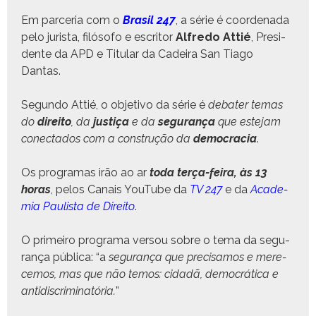
Em parce­ria com o
Brasil 247
, a série é coor­de­na­da
pelo jurista, filó­so­fo e escritor
Alfre­do Attié
, Pres­i­
dente da APD e Tit­u­lar da Cadeira San Tia­go
Dantas.
Segun­do Attié, o obje­ti­vo da série é
debater temas
do
dire­ito
, da
justiça
e da
segu­rança
que este­jam
conec­ta­dos com a con­strução da
democ­ra­cia
.
Os pro­gra­mas irão ao ar
toda terça-feira, às 13
horas
, pelos Canais YouTube da
TV 247
e da
Acad­e­
mia Paulista de Dire­ito
.
O primeiro pro­gra­ma ver­sou sobre o tema da segu­
rança públi­ca: “a
segu­rança que pre­cisamos e mere­
ce­mos, mas que não temos: cidadã, democráti­ca e
antidis­crim­i­natória.
”