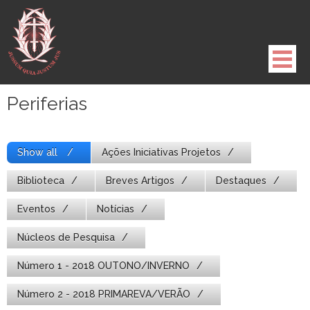
Pule
para
o
conteúdo
Periferias
Show all
Ações Iniciativas Projetos
Biblioteca
Breves Artigos
Destaques
Eventos
Notícias
Núcleos de Pesquisa
Número 1 - 2018 OUTONO/INVERNO
Número 2 - 2018 PRIMAREVA/VERÃO