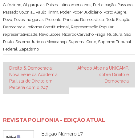
Cafezinho
,
Oligarquias
,
Países Latinoamericanos
,
Participação
,
Passado
,
Passado Colonial
,
Paulo Timm
,
Poder
,
Poder Judiciário
,
Porto Alegre
,
Povo
,
Povos Indígenas
,
Presente
,
Princípio Democrático
,
Rede Estação
Democracia
,
reforma Constitucional
,
Representação Popular
,
representatividade
,
Revoluções
,
Ricardo Carvalho Fraga
,
Ruptura
,
São
Paulo
,
Sistema Jurídico Mexicanop
,
Suprema Corte
,
Supremo Tribunal
Federal
,
Zapatismo
Navegação
Direito & Democracia:
Alfredo Attié na UNICAMP,
Nova Série da Academia
sobre Direito e
de
Paulista de Direito em
Democracia
Post
Parceria com o 247
REVISTA POLIFONIA - EDIÇÃO ATUAL
Edição Número 17