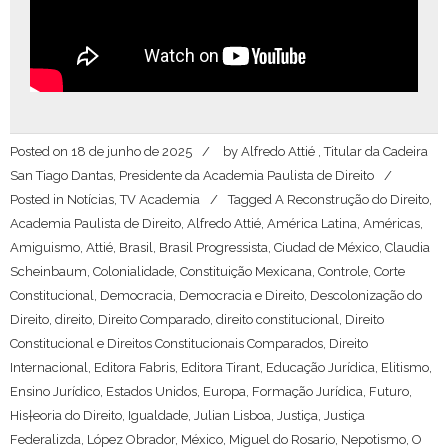
Posted on
18 de junho de 2025
by
Alfredo Attié , Titular da Cadeira
San Tiago Dantas, Presidente da Academia Paulista de Direito
Posted in
Notícias
,
TV Academia
Tagged
A Reconstrução do Direito
,
Academia Paulista de Direito
,
Alfredo Attié
,
América Latina
,
Américas
,
Amiguismo
,
Attié
,
Brasil
,
Brasil Progressista
,
Ciudad de México
,
Claudia
Scheinbaum
,
Colonialidade
,
Constituição Mexicana
,
Controle
,
Corte
Constitucional
,
Democracia
,
Democracia e Direito
,
Descolonização do
Direito
,
direito
,
Direito Comparado
,
direito constitucional
,
Direito
Constitucional e Direitos Constitucionais Comparados
,
Direito
Internacional
,
Editora Fabris
,
Editora Tirant
,
Educação Jurídica
,
Elitismo
,
Ensino Jurídico
,
Estados Unidos
,
Europa
,
Formação Jurídica
,
Futuro
,
His†eoria do Direito
,
Igualdade
,
Julian Lisboa
,
Justiça
,
Justiça
Federalizda
,
López Obrador
,
México
,
Miguel do Rosario
,
Nepotismo
,
O