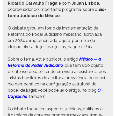
Ricar­do Car­val­ho Fra­ga
e com
Julian Lis­boa
,
coor­de­nador do impor­tante pro­gra­ma, sobre o
Sis­
tema Jurídi­co do Méx­i­co
.
O debate girou em torno da imple­men­tação da
Refor­ma do Poder Judi­ciário mex­i­cano, aprova­da
em 2024 e imple­men­ta­da, ago­ra, por meio da
eleição dire­ta de juízes e juízas, naque­le País.
Sobre o tema, Attié pub­li­cou o arti­go
Méx­i­co — a
Refor­ma do Poder Judi­ciário
, que tem sido obje­to
de inten­so debate, ten­do em vista a resistên­cia dos
juris­tas brasileiros de aceitar a prevalên­cia do princí­
pio democráti­co na con­fig­u­ração estru­tur­al do
poder de jul­gar. Você pode ler o arti­go, no blog
O
Cafez­in­ho
, tam­bém.
O debate tocou em aspec­tos jurídi­cos, políti­cos e
filosó­fi­cos da cora­josa pro­pos­ta mex­i­cana, imple­