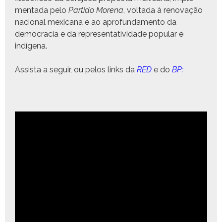
men­ta­da pelo
Par­tido More­na
, volta­da à ren­o­vação
nacional mex­i­cana e ao apro­fun­da­men­to da
democ­ra­cia e da rep­re­sen­ta­tivi­dade pop­u­lar e
indígena.
Assista a seguir, ou pelos links da
RED
e do
BP: