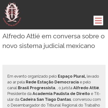
Pule
para
o
conteúdo
Alfredo Attié em conversa sobre o
novo sistema judicial mexicano
Em even­to orga­ni­za­do pelo
Espaço Plur­al,
lev­a­do
ao ar pela
Rede Estação Democ­ra­cia
e pelo
canal
Brasil Pro­gres­sista
, , o jurista
Alfre­do Attié
,
Pres­i­dente da
Acad­e­mia Paulista de Dire­ito
e Tit­
u­lar da
Cadeira San Tia­go Dan­tas
, con­ver­sou com
o Desem­bar­gador do Tri­bunal Region­al do Tra­bal­ho