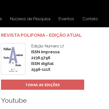
a
Núcleos de Pesquisa
Eventos
Contato
REVISTA POLIFONIA - EDIÇÃO ATUAL
Edição Número 17
ISSN impressa
2236.5796
ISSN digital
2596-111X
TODAS AS EDIÇÕES
Youtube