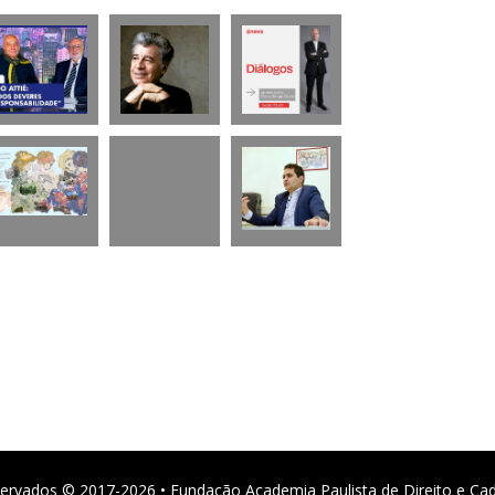
ervados © 2017-2026 • Fundação Academia Paulista de Direito e Ca