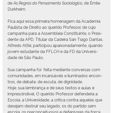
de
As Regras do Pen­sa­men­to Soci­ológi­co
, de Émile
Durkheim.
Fica aqui essa primeira hom­e­nagem da Acad­e­mia
Paulista de Dire­ito ao queri­do Pro­fes­sor, de cujo
cam­pan­ha para a Assem­bleia Con­sti­tu­inte, o Pres­i­
dente da APD, Tit­u­lar da Cadeira San Tia­go Dan­tas,
Alfre­do Attié, par­ticipou apaixon­ada­mente, quan­do
jovem estu­dante da FFLCH e da FD da Uni­ver­si­
dade de São Paulo.
Sua cam­pan­ha foi fei­ta medi­ante con­ver­sas com
comu­nidades, em incan­sáveis e ilu­mi­na­dos encon­
tros, de debate, de escu­ta, de dignidade.
Hoje, sua lem­brança e de seus tex­tos e aulas é
impre­scindív­el. O queri­do Pro­fes­sor defend­e­ria a
Esco­la, a Uni­ver­si­dade, a críti­ca con­tra aque­les que
dese­jam destru­ir seu lega­do, os do par­tido sem
esco­la, os pre­con­ceitu­osos e defen­sores da força