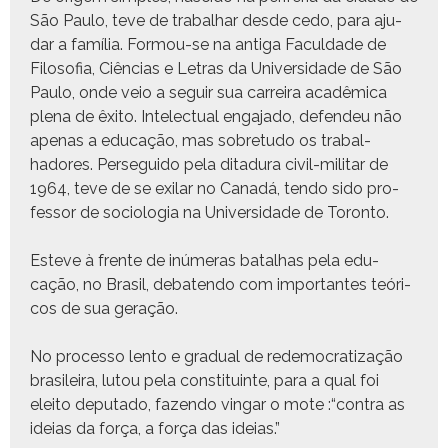
São Paulo, teve de tra­bal­har des­de cedo, para aju­
dar a família. For­mou-se na anti­ga Fac­ul­dade de
Filosofia, Ciên­cias e Letras da Uni­ver­si­dade de São
Paulo, onde veio a seguir sua car­reira acadêmi­ca
ple­na de êxi­to. Int­elec­tu­al enga­ja­do, defend­eu não
ape­nas a edu­cação, mas sobre­tu­do os tra­bal­
hadores. Persegui­do pela ditadu­ra civ­il-mil­i­tar de
1964, teve de se exi­lar no Canadá, ten­do sido pro­
fes­sor de soci­olo­gia na Uni­ver­si­dade de Toronto.
Esteve à frente de inúmeras batal­has pela edu­
cação, no Brasil, deba­ten­do com impor­tantes teóri­
cos de sua geração.
No proces­so lento e grad­ual de rede­moc­ra­ti­za­ção
brasileira, lutou pela con­sti­tu­inte, para a qual foi
eleito dep­uta­do, fazen­do vin­gar o mote :“con­tra as
ideias da força, a força das ideias.”