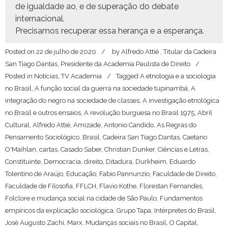
de igual­dade ao, e de super­ação do debate
internacional.
Pre­cisamos recu­per­ar essa her­ança e a esperança.
Posted on
22 de julho de 2020
by
Alfredo Attié , Titular da Cadeira
San Tiago Dantas, Presidente da Academia Paulista de Direito
Posted in
Notícias
,
TV Academia
Tagged
A etnologia e a sociologia
no Brasil
,
A função social da guerra na sociedade tupinambá
,
A
integração do negro na sociedade de classes
,
A investigação etnológica
no Brasil e outros ensaios
,
A revolução burguesa no Brasil 1975
,
Abril
Cultural
,
Alfredo Attié
,
Amizade
,
Antonio Candido
,
As Regras do
Pensamento Sociológico
,
Brasil
,
Cadeira San Tiago Dantas
,
Caetano
O'Maihlan
,
cartas
,
Casado Saber
,
Christian Dunker
,
Ciências e Letras
,
Constituinte
,
Democracia
,
direito
,
Ditadura
,
Durkheim
,
Eduardo
Tolentino de Araújo
,
Educação
,
Fabio Pannunzio
,
Faculdade de Direito
,
Faculdade de Filosofia
,
FFLCH
,
Flavio Kothe
,
Florestan Fernandes
,
Folclore e mudança social na cidade de São Paulo
,
Fundamentos
empíricos da explicação sociológica
,
Grupo Tapa
,
Intérpretes do Brasil
,
José Augusto Zachi
,
Marx
,
Mudanças sociais no Brasil
,
O Capital
,