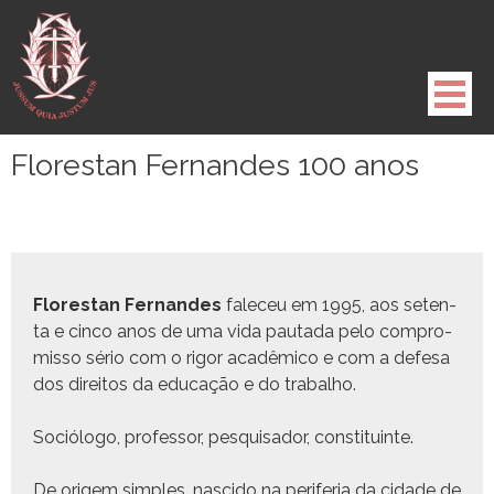
Pule
para
o
conteúdo
Florestan Fernandes 100 anos
Flo­restan Fer­nan­des
fale­ceu em 1995, aos seten­
ta e cin­co anos de uma vida pau­ta­da pelo com­pro­
mis­so sério com o rig­or acadêmi­co e com a defe­sa
dos dire­itos da edu­cação e do trabalho.
Sociól­o­go, pro­fes­sor, pesquisador, constituinte.
De origem sim­ples, nasci­do na per­ife­ria da cidade de