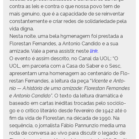
con­tra as leis e con­tra o que nos­sa povo tem de
mais genuíno, que é a capaci­dade de se rein­ven­tar
con­stan­te­mente e cri­ar redes de sol­i­dariedade pela
vida digna.
Nes­ta noite, uma bela h9menagem foi presta­da a
Flo­restan Fer­nan­des, a Anto­nio Can­di­do e a sua
amizade. Vale a pena assi­s­tir, neste
link.
O even­to é assim descrito, no Canal da UOL: “O
UOL, em parce­ria com a Casa do Saber e o Sesc,
apre­sen­tam uma hom­e­nagem ao cen­tenário de Flo­
restan Fer­nan­des, a leitu­ra da peça “
Vicente e Anto­
nio — A história de uma amizade: Flo­restan Fer­nan­des
e Anto­nio Can­di­do”
. O tex­to da leitu­ra dramáti­ca é
basea­do em car­tas inédi­tas tro­cadas pelo sociól­o­
go e o críti­co literário des­de fevereiro de 1942 até o
fim da vida de Flo­restan, na déca­da de 1990. Na
sequên­cia, o jor­nal­ista Fábio Pan­nun­zio media uma
roda de con­ver­sa ao vivo para dis­cu­tir o lega­do de