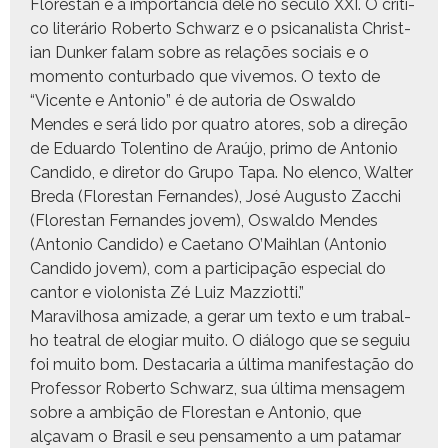
Flo­restan e a importân­cia dele no sécu­lo XXI. O críti­
co literário Rober­to Schwarz e o psi­canal­ista Chris­t­
ian Dunker falam sobre as relações soci­ais e o
momen­to con­tur­ba­do que vive­mos. O tex­to de
“Vicente e Anto­nio” é de auto­ria de Oswal­do
Mendes e será lido por qua­tro atores, sob a direção
de Eduar­do Tolenti­no de Araújo, pri­mo de Anto­nio
Can­di­do, e dire­tor do Grupo Tapa. No elen­co, Wal­ter
Bre­da (Flo­restan Fer­nan­des), José Augus­to Zac­chi
(Flo­restan Fer­nan­des jovem), Oswal­do Mendes
(Anto­nio Can­di­do) e Cae­tano O’Maih­lan (Anto­nio
Can­di­do jovem), com a par­tic­i­pação espe­cial do
can­tor e vio­lonista Zé Luiz Mazziotti.”
Mar­avil­hosa amizade, a ger­ar um tex­to e um tra­bal­
ho teatral de elo­giar muito. O diál­o­go que se seguiu
foi muito bom. Destacaria a últi­ma man­i­fes­tação do
Pro­fes­sor Rober­to Schwarz, sua últi­ma men­sagem
sobre a ambição de Flo­restan e Anto­nio, que
alçavam o Brasil e seu pen­sa­men­to a um pata­mar