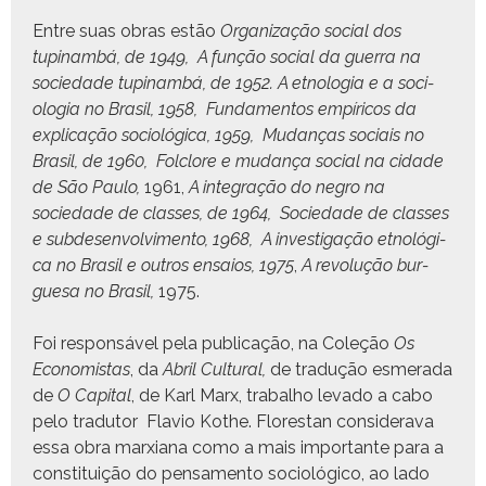
Entre suas obras estão
Orga­ni­za­ção social dos
tupinam­bá, de 1949,
A função social da guer­ra na
sociedade tupinam­bá, de 1952.
A etnolo­gia e a soci­
olo­gia no Brasil, 1958,
Fun­da­men­tos empíri­cos da
expli­cação soci­ológ­i­ca, 1959,
Mudanças soci­ais no
Brasil, de 1960,
Fol­clore e mudança social na cidade
de São Paulo,
1961,
A inte­gração do negro na
sociedade de class­es, de 1964,
Sociedade de class­es
e sub­de­sen­volvi­men­to, 1968,
A inves­ti­gação etnológ­i­
ca no Brasil e out­ros ensaios, 1975
,
A rev­olução bur­
gue­sa no Brasil,
1975.
Foi respon­sáv­el pela pub­li­cação, na Coleção
Os
Econ­o­mis­tas
, da
Abril Cul­tur­al,
de tradução esmer­a­da
de
O Cap­i­tal
, de Karl Marx, tra­bal­ho lev­a­do a cabo
pelo tradu­tor Flavio Kothe. Flo­restan con­sid­er­a­va
essa obra marx­i­ana como a mais impor­tante para a
con­sti­tu­ição do pen­sa­men­to soci­ológi­co, ao lado