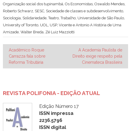
Organização social dos tupinambá
,
Os Economistas
,
Oswaldo Mendes
,
Roberto Schwarz
,
SESC
,
Sociedade de classes e subdesenvolvimento
,
Sociologia
,
Solidariedade
,
Teatro
,
Trabalho
,
Universidade de São Paulo
,
University of Toronto
,
UOL
,
USP
,
Vicente e Antonio A História de Uma
Amizade
,
Walter Breda
,
Zé Luiz Mazziotti
Navegação
Acadêmico Roque
A Academia Paulista de
Carrazza fala sobre
Direito exige respeito pela
de
Reforma Tributária
Cinemateca Brasileira
Post
REVISTA POLIFONIA - EDIÇÃO ATUAL
Edição Número 17
ISSN impressa
2236.5796
ISSN digital