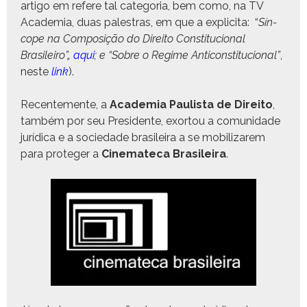
arti­go em ref­ere tal cat­e­go­ria, bem como, na TV
Acad­e­mia, duas palestras, em que a explici­ta: “
Sín­
cope na Com­posição do Dire­ito Con­sti­tu­cional
Brasileiro”„
aqui
; e “Sobre o Regime Anti­con­sti­tu­cional”
,
neste
link
).
Recen­te­mente, a
Acad­e­mia Paulista de Dire­ito
,
tam­bém por seu Pres­i­dente, exor­tou a comu­nidade
jurídi­ca e a sociedade brasileira a se mobi­lizarem
para pro­te­ger a
Cin­e­mate­ca Brasileira
.