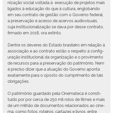
ni­za­ção social volta­da à exe­cução de pro­je­tos mais
lig­a­dos à edu­cação do que à cul­tura, engloban­do
em seu con­tra­to de gestão com o Gov­er­no fed­er­al,
a preser­vação e aces­so de acer­vos audio­vi­suais,
cuja insti­tu­cional­iza­ção se dava por desse con­tra­to,
fir­ma­do em 2018, ora extinto.
Den­tre os deveres do Esta­do brasileiro em relação à
asso­ci­ação e ao con­tra­to estão o respeito à con­fig­
u­ração insti­tu­cional da orga­ni­za­ção e o provi­men­to
de recur­sos para a preser­vação do patrimônio. Nem
é pre­ciso diz­er que a atu­ação do Gov­er­no apon­ta
exata­mente para o opos­to do cumpri­men­to de tais
obrigações.
O patrimônio guarda­do pela Cin­e­mate­ca é con­sti­
tuí­do por por cer­ca de 250 mil rolos de filmes e mais
de um mil­hão de doc­u­men­tos rela­ciona­dos ao cin­e­
ma, como fotos, roteiros, car­tazes e livros, entre