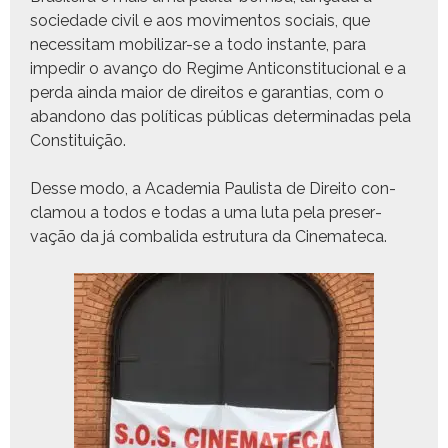
sociedade civ­il e aos movi­men­tos soci­ais, que
neces­si­tam mobi­lizar-se a todo instante, para
impedir o avanço do Regime Anti­con­sti­tu­cional e a
per­da ain­da maior de dire­itos e garan­tias, com o
aban­dono das políti­cas públi­cas deter­mi­nadas pela
Constituição.
Desse modo, a Acad­e­mia Paulista de Dire­ito con­
clam­ou a todos e todas a uma luta pela preser­
vação da já com­bal­i­da estru­tu­ra da Cinemateca.