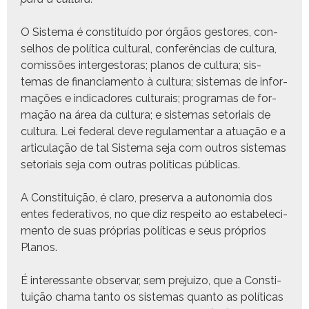
O Sis­tema é con­sti­tuí­do por órgãos gestores, con­
sel­hos de políti­ca cul­tur­al, con­fer­ên­cias de cul­tura,
comis­sões intergestoras; planos de cul­tura; sis­
temas de finan­cia­men­to à cul­tura; sis­temas de infor­
mações e indi­cadores cul­tur­ais; pro­gra­mas de for­
mação na área da cul­tura; e sis­temas seto­ri­ais de
cul­tura. Lei fed­er­al deve reg­u­la­men­tar a atu­ação e a
artic­u­lação de tal Sis­tema seja com out­ros sis­temas
seto­ri­ais seja com out­ras políti­cas públicas.
A Con­sti­tu­ição, é claro, preser­va a autono­mia dos
entes fed­er­a­tivos, no que diz respeito ao esta­b­elec­i­
men­to de suas próprias políti­cas e seus próprios
Planos.
É inter­es­sante obser­var, sem pre­juí­zo, que a Con­sti­
tu­ição chama tan­to os sis­temas quan­to as políti­cas