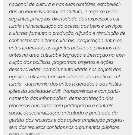
nacional de cul­tura e nas suas dire­trizes, esta­b­ele­ci­
das no Plano Nacional de Cul­tura, e rege-se pelos
seguintes princí­pios:
diver­si­dade das expressões cul­
tur­ais;
uni­ver­sal­iza­ção do aces­so aos bens e serviços
cul­tur­ais;
fomen­to à pro­dução, difusão e cir­cu­lação de
con­hec­i­men­to e bens cul­tur­ais;
coop­er­ação entre os
entes fed­er­a­dos, os agentes públi­cos e pri­va­dos atu­
antes na área cul­tur­al;
inte­gração e inter­ação na exe­
cução das políti­cas, pro­gra­mas, pro­je­tos e ações
desen­volvi­das;
com­ple­men­tari­dade nos papéis dos
agentes cul­tur­ais;
trans­ver­sal­i­dade das políti­cas cul­
tur­ais;
autono­mia dos entes fed­er­a­dos e das insti­tu­
ições da sociedade civ­il;
transparên­cia e com­par­til­
hamen­to das infor­mações;
democ­ra­ti­za­ção dos
proces­sos decisórios com par­tic­i­pação e con­t­role
social;
descen­tral­iza­ção artic­u­la­da e pactu­a­da da
gestão, dos recur­sos e das ações;
ampli­ação pro­gres­
si­va dos recur­sos con­ti­dos nos orça­men­tos públi­cos
para a cul­tura.
”