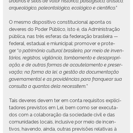
urbanos e sítios de val­or históri­co, pais­agís­ti­co, artís­ti­co,
arque­ológi­co, pale­on­tológi­co, ecológi­co e cien­tí­fi­co.
”
O mes­mo dis­pos­i­ti­vo con­sti­tu­cional apon­ta os
deveres do Poder Públi­co, isto é, da Admin­is­tração
públi­ca, nas três esferas da fed­er­ação brasileira —
fed­er­al, estad­ual e miu­nic­i­pal: pro­mover e pro­te­
ger “
o patrimônio cul­tur­al brasileiro, por meio de inven­
tários, reg­istros, vig­ilân­cia, tomba­men­to e desapro­pri­
ação, e de out­ras for­mas de acaute­la­men­to e preser­
vação; na for­ma da lei, a gestão da doc­u­men­tação
gov­er­na­men­tal e as providên­cias para fran­quear sua
con­sul­ta a quan­tos dela neces­sitem.
”
Tais deveres devem ter em con­ta req­ui­si­tos explic­i­
ta­dores pre­vis­tos em Lei, bem como ser exe­cu­ta­
dos com a colab­o­ração da sociedade civ­il e das
comu­nidades locais, inclu­sive por meio de incen­
tivos, haven­do, ain­da, out­ras pre­visões rel­a­ti­vas à