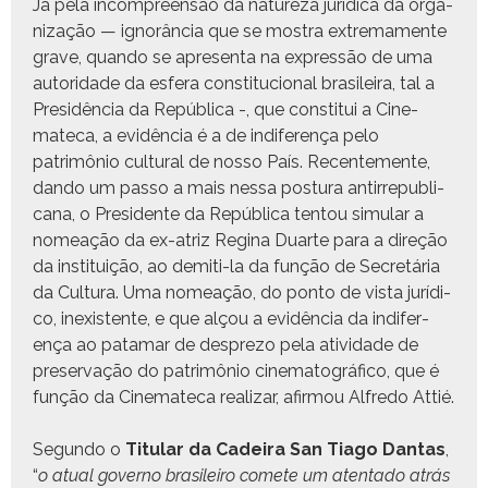
Já pela incom­preen­são da natureza jurídi­ca da orga­
ni­za­ção — ignorân­cia que se mostra extrema­mente
grave, quan­do se apre­sen­ta na expressão de uma
autori­dade da esfera con­sti­tu­cional brasileira, tal a
Presidên­cia da Repúbli­ca -, que con­sti­tui a Cin­e­
mate­ca, a evidên­cia é a de indifer­ença pelo
patrimônio cul­tur­al de nos­so País. Recen­te­mente,
dan­do um pas­so a mais nes­sa pos­tu­ra antir­re­pub­li­
cana, o Pres­i­dente da Repúbli­ca ten­tou sim­u­lar a
nomeação da ex-atriz Regi­na Duarte para a direção
da insti­tu­ição, ao demi­ti-la da função de Secretária
da Cul­tura. Uma nomeação, do pon­to de vista jurídi­
co, inex­is­tente, e que alçou a evidên­cia da indifer­
ença ao pata­mar de despre­zo pela ativi­dade de
preser­vação do patrimônio cin­e­matográ­fi­co, que é
função da Cin­e­mate­ca realizar, afir­mou Alfre­do Attié.
Segun­do o
Tit­u­lar da Cadeira San Tia­go Dan­tas
,
“
o atu­al gov­er­no brasileiro comete um aten­ta­do atrás