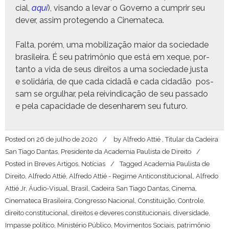
cial,
aqui
), visan­do a levar o Gov­er­no a cumprir seu
dev­er, assim pro­te­gen­do a Cinemateca.
Fal­ta, porém, uma mobi­liza­ção maior da sociedade
brasileira. É seu patrimônio que está em xeque, por­
tan­to a vida de seus dire­itos a uma sociedade jus­ta
e solidária, de que cada cidadã e cada cidadão pos­
sam se orgul­har, pela reivin­di­cação de seu pas­sa­do
e pela capaci­dade de desen­harem seu futuro.
Posted on
26 de julho de 2020
by
Alfredo Attié , Titular da Cadeira
San Tiago Dantas, Presidente da Academia Paulista de Direito
Posted in
Breves Artigos
,
Notícias
Tagged
Academia Paulista de
Direito
,
Alfredo Attié
,
Alfredo Attié - Regime Anticonstitucional
,
Alfredo
Attié Jr
,
Áudio-Visual
,
Brasil
,
Cadeira San Tiago Dantas
,
Cinema
,
Cinemateca Brasileira
,
Congresso Nacional
,
Constituição
,
Controle
,
direito constitucional
,
direitos e deveres constitucionais
,
diversidade
,
Impasse político
,
Ministério Público
,
Movimentos Sociais
,
patrimônio