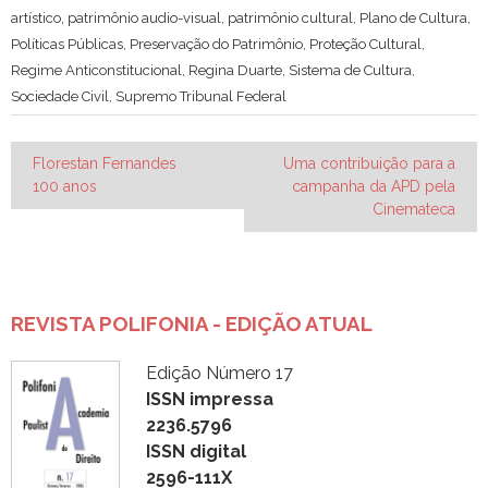
artístico
,
patrimônio audio-visual
,
patrimônio cultural
,
Plano de Cultura
,
Políticas Públicas
,
Preservação do Patrimônio
,
Proteção Cultural
,
Regime Anticonstitucional
,
Regina Duarte
,
Sistema de Cultura
,
Sociedade Civil
,
Supremo Tribunal Federal
Navegação
Florestan Fernandes
Uma contribuição para a
100 anos
campanha da APD pela
de
Cinemateca
Post
REVISTA POLIFONIA - EDIÇÃO ATUAL
Edição Número 17
ISSN impressa
2236.5796
ISSN digital
2596-111X