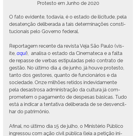
Protesto em Jun­ho de 2020
O fato evi­dente, todavia, é o esta­do de ilic­i­tude, pela
desatenção delib­er­a­da a tais deter­mi­nações con­sti­
tu­cionais pelo Gov­er­no federal.
Reportagem recente da revista Veja São Paulo (vis­
ite,
aqui
), anal­isa o esta­do da Cin­e­mate­ca e a fal­ta
de repasse de ver­bas estip­u­ladas pelo con­tra­to de
gestão. No últi­mo dia 4 de jun­ho, já hou­ve protesto,
tan­to dos gestores, quan­to de fun­cionários e da
sociedade. Onze mil­hões reti­dos inde­v­i­da­mente
pela desas­trosa admin­is­tração da cul­tura já com­
pro­m­e­tem o paga­men­to de despe­sas bási­cas. Tudo
está a indicar a ten­ta­ti­va delib­er­a­da de se desven­cil­
har do patrimônio.
Afi­nal, no últi­mo dia 15 de jul­ho, o Min­istério Públi­co
ingres­sou com ação civ­il públi­ca (leia a petição ini­