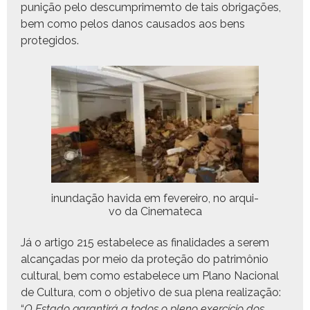
punição pelo des­cumprimem­to de tais obri­gações,
bem como pelos danos cau­sa­dos aos bens
protegidos.
inun­dação havi­da em fevereiro, no arqui­
vo da Cinemateca
Já o arti­go 215 esta­b­elece as final­i­dades a serem
alcançadas por meio da pro­teção do patrimônio
cul­tur­al, bem como esta­b­elece um Plano Nacional
de Cul­tura, com o obje­ti­vo de sua ple­na real­iza­ção:
“
O Esta­do garan­tirá a todos o pleno exer­cí­cio dos