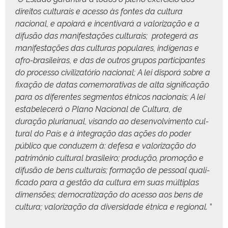
dire­itos cul­tur­ais e aces­so às fontes da cul­tura
nacional, e apoiará e incen­ti­vará a val­oriza­ção e a
difusão das man­i­fes­tações cul­tur­ais; pro­te­gerá as
man­i­fes­tações das cul­turas pop­u­lares, indí­ge­nas e
afro-brasileiras, e das de out­ros gru­pos par­tic­i­pantes
do proces­so civ­i­liza­tório nacional; A lei dis­porá sobre a
fix­ação de datas comem­o­ra­ti­vas de alta sig­nifi­cação
para os difer­entes seg­men­tos étni­cos nacionais; A lei
esta­b­ele­cerá o Plano Nacional de Cul­tura, de
duração pluri­an­u­al, visan­do ao desen­volvi­men­to cul­
tur­al do País e à inte­gração das ações do poder
públi­co que con­duzem à: defe­sa e val­oriza­ção do
patrimônio cul­tur­al brasileiro; pro­dução, pro­moção e
difusão de bens cul­tur­ais; for­mação de pes­soal qual­i­
fi­ca­do para a gestão da cul­tura em suas múlti­plas
dimen­sões; democ­ra­ti­za­ção do aces­so aos bens de
cul­tura; val­oriza­ção da diver­si­dade étni­ca e region­al.
”