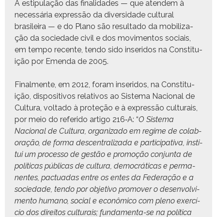
A estip­u­lação das final­i­dades — que aten­dem à
necessária expressão da diver­si­dade cul­tur­al
brasileira — e do Plano são resul­ta­do da mobi­liza­
ção da sociedade civ­il e dos movi­men­tos soci­ais,
em tem­po recente, ten­do sido inseri­dos na Con­sti­tu­
ição por Emen­da de 2005.
Final­mente, em 2012, foram inseri­dos, na Con­sti­tu­
ição, dis­pos­i­tivos rel­a­tivos ao Sis­tema Nacional de
Cul­tura, volta­do à pro­teção e à expressão cul­tur­ais,
por meio do referi­do arti­go 216‑A: “
O Sis­tema
Nacional de Cul­tura, orga­ni­za­do em regime de colab­
o­ração, de for­ma descen­tral­iza­da e par­tic­i­pa­ti­va, insti­
tui um proces­so de gestão e pro­moção con­jun­ta de
políti­cas públi­cas de cul­tura, democráti­cas e per­ma­
nentes, pactu­adas entre os entes da Fed­er­ação e a
sociedade, ten­do por obje­ti­vo pro­mover o desen­volvi­
men­to humano, social e econômi­co com pleno exer­cí­
cio dos dire­itos cul­tur­ais;
fun­da­men­ta-se na políti­ca