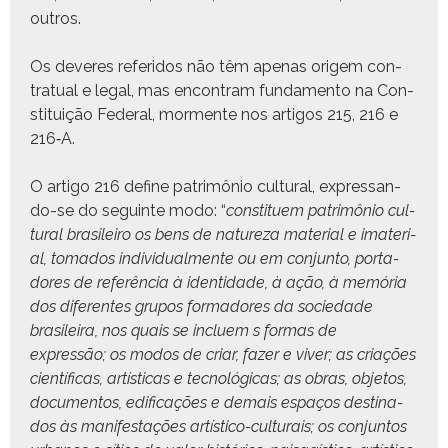
outros.
Os deveres referi­dos não têm ape­nas origem con­
trat­u­al e legal, mas encon­tram fun­da­men­to na Con­
sti­tu­ição Fed­er­al, mor­mente nos arti­gos 215, 216 e
216‑A.
O arti­go 216 define patrimônio cul­tur­al, expres­san­
do-se do seguinte modo: “
con­stituem patrimônio cul­
tur­al brasileiro os bens de natureza mate­r­i­al e ima­te­r­i­
al, toma­dos indi­vid­ual­mente ou em con­jun­to, por­ta­
dores de refer­ên­cia à iden­ti­dade, à ação, à memória
dos difer­entes gru­pos for­madores da sociedade
brasileira, nos quais se incluem s for­mas de
expressão; os mod­os de cri­ar, faz­er e viv­er; as cri­ações
cien­tí­fi­cas, artís­ti­cas e tec­nológ­i­cas; as obras, obje­tos,
doc­u­men­tos, edi­fi­cações e demais espaços des­ti­na­
dos às man­i­fes­tações artís­ti­co-cul­tur­ais; os con­jun­tos