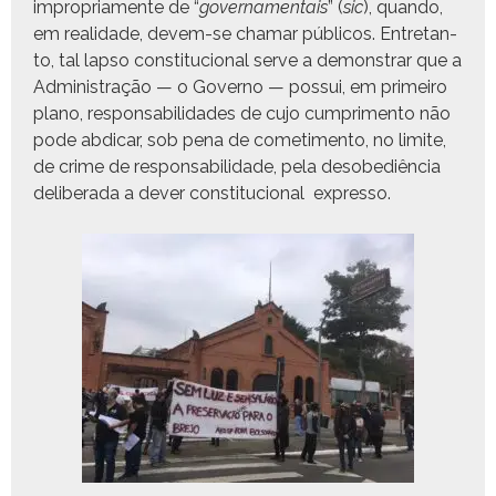
impro­pri­a­mente de “
gov­er­na­men­tais
” (
sic
), quan­do,
em real­i­dade, devem-se chamar públi­cos. Entre­tan­
to, tal lap­so con­sti­tu­cional serve a demon­strar que a
Admin­is­tração — o Gov­er­no — pos­sui, em primeiro
plano, respon­s­abil­i­dades de cujo cumpri­men­to não
pode abdicar, sob pena de come­ti­men­to, no lim­ite,
de crime de respon­s­abil­i­dade, pela des­obe­diên­cia
delib­er­a­da a dev­er con­sti­tu­cional expresso.