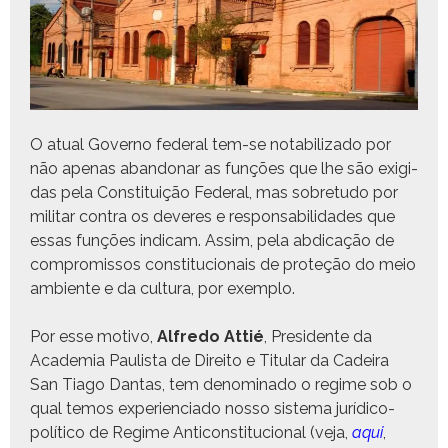
O atu­al Gov­er­no fed­er­al tem-se nota­bi­liza­do por
não ape­nas aban­donar as funções que lhe são exigi­
das pela Con­sti­tu­ição Fed­er­al, mas sobre­tu­do por
mil­i­tar con­tra os deveres e respon­s­abil­i­dades que
essas funções indicam. Assim, pela abdi­cação de
com­pro­mis­sos con­sti­tu­cionais de pro­teção do meio
ambi­ente e da cul­tura, por exemplo.
Por esse moti­vo,
Alfre­do Attié
, Pres­i­dente da
Acad­e­mia Paulista de Dire­ito e Tit­u­lar da Cadeira
San Tia­go Dan­tas, tem denom­i­na­do o regime sob o
qual temos expe­ri­en­ci­a­do nos­so sis­tema jurídi­co-
políti­co de Regime Anti­con­sti­tu­cional (veja,
aqui
,