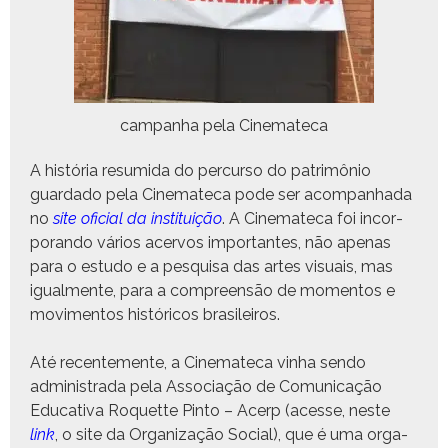
cam­pan­ha pela Cinemateca
A história resum­i­da do per­cur­so do patrimônio
guarda­do pela Cin­e­mate­ca pode ser acom­pan­ha­da
no
site ofi­cial da insti­tu­ição
. A Cin­e­mate­ca foi incor­
po­ran­do vários acer­vos impor­tantes, não ape­nas
para o estu­do e a pesquisa das artes visuais, mas
igual­mente, para a com­preen­são de momen­tos e
movi­men­tos históri­cos brasileiros.
Até recen­te­mente, a Cin­e­mate­ca vin­ha sendo
admin­istra­da pela Asso­ci­ação de Comu­ni­cação
Educa­ti­va Roquette Pin­to – Acerp (acesse, neste
link
, o site da Orga­ni­za­ção Social), que é uma orga­