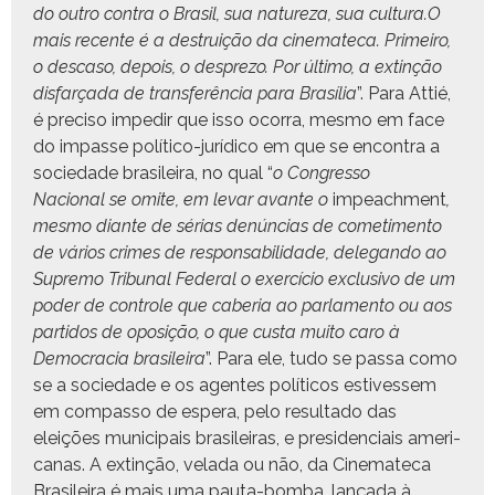
do out­ro con­tra o Brasil, sua natureza, sua cultura.O
mais recente é a destru­ição da cin­e­mate­ca. Primeiro,
o desca­so, depois, o despre­zo. Por últi­mo, a extinção
dis­farça­da de trans­fer­ên­cia para Brasília
”. Para Attié,
é pre­ciso impedir que isso ocor­ra, mes­mo em face
do impasse políti­co-jurídi­co em que se encon­tra a
sociedade brasileira, no qual “
o Con­gres­so
Nacional se omite, em levar avante o
impeach­ment
,
mes­mo diante de sérias denún­cias de come­ti­men­to
de vários crimes de respon­s­abil­i­dade, del­e­gan­do ao
Supre­mo Tri­bunal Fed­er­al o exer­cí­cio exclu­si­vo de um
poder de con­t­role que caberia ao par­la­men­to ou aos
par­tidos de oposição, o que cus­ta muito caro à
Democ­ra­cia brasileira
”. Para ele, tudo se pas­sa como
se a sociedade e os agentes políti­cos estivessem
em com­pas­so de espera, pelo resul­ta­do das
eleições munic­i­pais brasileiras, e pres­i­den­ci­ais amer­i­
canas. A extinção, vela­da ou não, da Cin­e­mate­ca
Brasileira é mais uma pau­ta-bom­ba, lança­da à