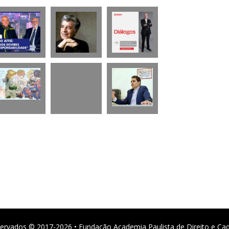
ervados © 2017-2026 • Fundação Academia Paulista de Direito e Ca