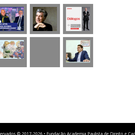
ervados © 2017-2026 • Fundação Academia Paulista de Direito e Ca