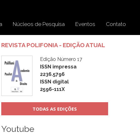
a
Núcleos de Pesquisa
Eventos
Contato
REVISTA POLIFONIA - EDIÇÃO ATUAL
Edição Número 17
ISSN impressa
2236.5796
ISSN digital
2596-111X
TODAS AS EDIÇÕES
Youtube