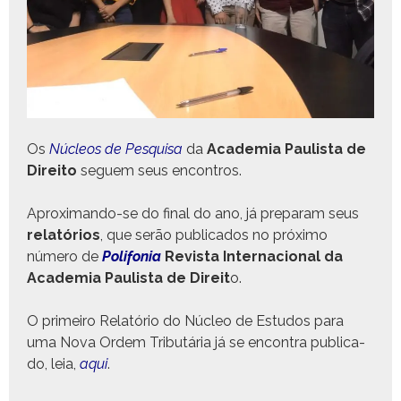
Os
Núcleos de Pesquisa
da
Acad­e­mia Paulista de
Dire­ito
seguem seus encontros.
Aprox­i­man­do-se do final do ano, já preparam seus
relatórios
, que serão pub­li­ca­dos no próx­i­mo
número de
Poli­fo­nia
Revista Inter­na­cional da
Acad­e­mia Paulista de Dire­it
o.
O primeiro Relatório do Núcleo de Estu­dos para
uma Nova Ordem Trib­utária já se encon­tra pub­li­ca­
do, leia,
aqui
.