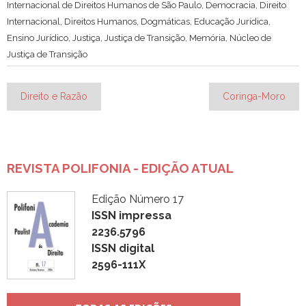
Internacional de Direitos Humanos de São Paulo
,
Democracia
,
Direito
Internacional
,
Direitos Humanos
,
Dogmáticas
,
Educação Jurídica
,
Ensino Jurídico
,
Justiça
,
Justiça de Transição
,
Memória
,
Núcleo de
Justiça de Transição
Navegação
Direito e Razão
Coringa-Moro
de
Post
REVISTA POLIFONIA - EDIÇÃO ATUAL
Edição Número 17
ISSN impressa
2236.5796
ISSN digital
2596-111X