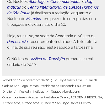
Os Núcleos
Abor­da­gens Con­tem­porâneas
e
Dog­
máti­cas
do
Cen­tro Inter­na­cional de Dire­itos Humanos
de São Paulo
já final­izam a redação, enquan­to o
Núcleo de
Memória
tem pra­zo de entre­ga das con­
tribuições indi­vid­u­ais até o dia 20.
Hoje, reuniu-se, na sede da Acad­e­mia o Núcleo de
Democ­ra­cia
, recen­te­mente insta­l­a­do. A foto retra­ta
o final de sua reunião, neste sába­do à tardezinha.
O Núcleo de
Justiça de Tran­sição
prepara seu cal­
endário de 2020.
Posted on
10 de novembro de 2019
by
Alfredo Attié , Titular da
Cadeira San Tiago Dantas, Presidente da Academia Paulista de
Direito
Posted in
Notícias
Tagged
Abordagens
Contemporâneas
,
Academia Paulista de Direito
,
ACADEMIA PESQUISA
,
Alfredo Attié
,
Alfredo Attié Jr
,
Cadeira San Tiago Dantas
,
Centro