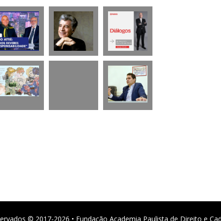
ervados © 2017-2026 • Fundação Academia Paulista de Direito e Ca