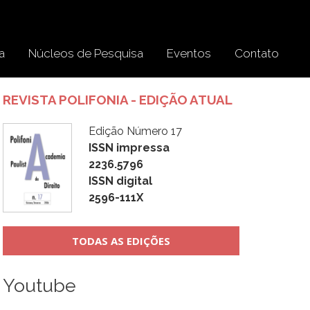
a
Núcleos de Pesquisa
Eventos
Contato
REVISTA POLIFONIA - EDIÇÃO ATUAL
Edição Número 17
ISSN impressa
2236.5796
ISSN digital
2596-111X
TODAS AS EDIÇÕES
Youtube