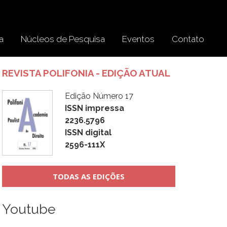
a
Núcleos de Pesquisa
Eventos
Contato
REVISTA POLIFONIA - EDIÇÃO ATUAL
Edição Número 17
ISSN impressa
2236.5796
ISSN digital
2596-111X
TODAS AS EDIÇÕES
Youtube