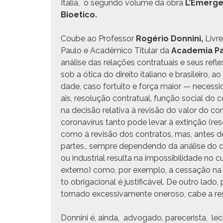
Italia, o segun­do vol­ume da obra
L’Emergen
Bioetico.
Coube ao Pro­fes­sor
Rogério Don­ni­ni,
Livre
Paulo e Acadêmi­co Tit­u­lar da
Acad­e­mia Pa
análise das relações con­trat­u­ais e seus refl
sob a óti­ca do dire­ito ital­iano e brasileiro, ao
dade, caso for­tu­ito e força maior — neces­si­d
ais, res­olução con­trat­u­al, função social do c
na decisão rel­a­ti­va à revisão do val­or do c
coro­n­avírus tan­to pode levar à extinção (res
como à revisão dos con­tratos, mas, antes de
partes., sem­pre depen­den­do da análise do cas
ou indus­tri­al resul­ta na impos­si­bil­i­dade no 
exter­no) como, por exem­p­lo, a ces­sação n
to obri­ga­cional é jus­ti­ficáv­el. De out­ro la
tor­na­do exces­si­va­mente oneroso, cabe a res
​Don­ni­ni é, ain­da, advo­ga­do, pare­cerista,