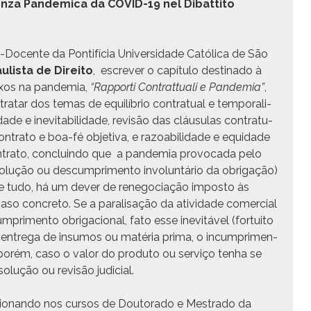
za Pan­dem­i­ca da COVID-19 nel Dibat­ti­to
-Docente da Pon­tif­í­cia Uni­ver­si­dade Católi­ca de São
ulista de Dire­ito
, escr­ev­er o capí­tu­lo des­ti­na­do à
ex­os na pan­demia,
“Rap­por­ti Con­trat­tuali e Pan­demia”
,
 tratar dos temas de equi­líbrio con­trat­u­al e tem­po­ral­i­
ade e inevitabil­i­dade, revisão das cláusu­las con­trat­u­
on­tra­to e boa-fé obje­ti­va, e razoa­bil­i­dade e equidade
on­tra­to, con­cluin­do que a pan­demia provo­ca­da pelo
­olução ou des­cumpri­men­to invol­un­tário da obri­gação)
 tudo, há um dev­er de rene­go­ci­ação impos­to às
o con­cre­to. Se a par­al­isação da ativi­dade com­er­cial
cumpri­men­to obri­ga­cional, fato esse inevitáv­el (for­tu­ito
a entre­ga de insumos ou matéria pri­ma, o incumpri­men­
do, porém, caso o val­or do pro­du­to ou serviço ten­ha se
­olução ou revisão judicial.
 lecio­nan­do nos cur­sos de Doutora­do e Mestra­do da