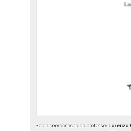
Sob a coor­de­nação do pro­fes­sor
Loren­zo Ch