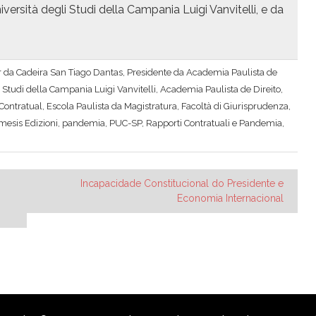
rsità degli Stu­di del­la Cam­pa­nia Lui­gi Van­vitel­li, e da
lar da Cadeira San Tiago Dantas, Presidente da Academia Paulista de
i Studi della Campania Luigi Vanvitelli
,
Academia Paulista de Direito
,
 Contratual
,
Escola Paulista da Magistratura
,
Facoltà di Giurisprudenza
,
mesis Edizioni
,
pandemia
,
PUC-SP
,
Rapporti Contratuali e Pandemia
,
Incapacidade Constitucional do Presidente e
Economia Internacional