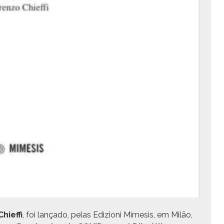
i­ef­fi
, foi lança­do, pelas Edi­zioni Mime­sis, em Milão,