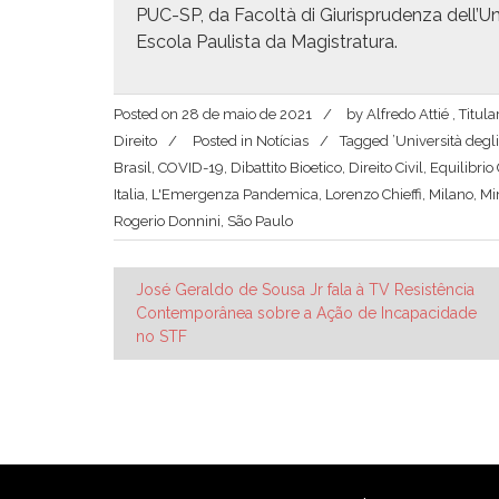
PUC-SP, da Facoltà di Giurispru­den­za dell’Unive
Esco­la Paulista da Magistratura.
Posted on
28 de maio de 2021
by
Alfredo Attié , Titu
Direito
Posted in
Notícias
Tagged
’Università degl
Brasil
,
COVID-19
,
Dibattito Bioetico
,
Direito Civil
,
Equilibrio
Italia
,
L'Emergenza Pandemica
,
Lorenzo Chieffi
,
Milano
,
Mi
Rogerio Donnini
,
São Paulo
Navegação
José Geraldo de Sousa Jr fala à TV Resistência
Contemporânea sobre a Ação de Incapacidade
de
no STF
Post