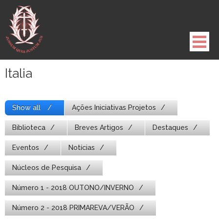
Pule
para
o
conteúdo
Italia
Show all
Ações Iniciativas Projetos
Biblioteca
Breves Artigos
Destaques
Eventos
Notícias
Núcleos de Pesquisa
Número 1 - 2018 OUTONO/INVERNO
Número 2 - 2018 PRIMAREVA/VERÃO