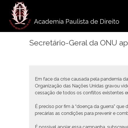
Pule
para
o
Academia Paulista de Direito
conteúdo
Secretário-Geral da ONU ap
Em face da crise cau­sa­da pela pan­demia da
Orga­ni­za­ção das Nações Unidas gravou vide
ces­sação de todos os con­fli­tos exis­tentes
É pre­ciso por fim à “doença da guer­ra” que 
precárias as condições para pre­venir e com
É pos­sív­el apoiar essa cam­pan­ha, sub­scr