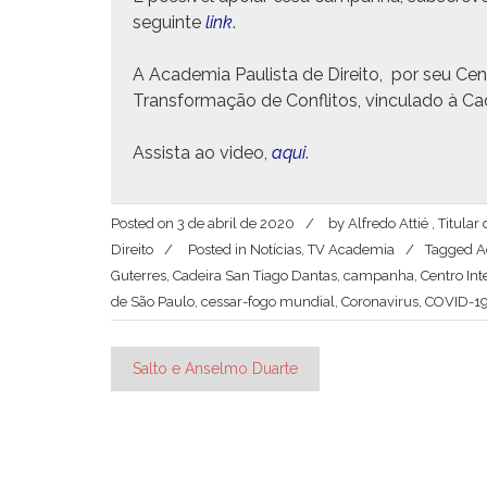
seguinte
link
.
A Acad­e­mia Paulista de Dire­ito, por seu Cen­t
Trans­for­mação de Con­fli­tos, vin­cu­la­do à
Assista ao video,
aqui
.
Posted on
3 de abril de 2020
by
Alfredo Attié , Titul
Direito
Posted in
Notícias
,
TV Academia
Tagged
A
Guterres
,
Cadeira San Tiago Dantas
,
campanha
,
Centro Int
de São Paulo
,
cessar-fogo mundial
,
Coronavirus
,
COVID-1
Navegação
Salto e Anselmo Duarte
de
Post