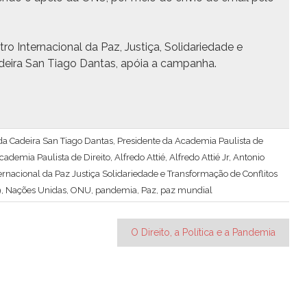
ro Inter­na­cional da Paz, Justiça, Sol­i­dariedade e
 Cadeira San Tia­go Dan­tas, apóia a campanha.
ar da Cadeira San Tiago Dantas, Presidente da Academia Paulista de
cademia Paulista de Direito
,
Alfredo Attié
,
Alfredo Attié Jr
,
Antonio
ernacional da Paz Justiça Solidariedade e Transformação de Conflitos
9
,
Nações Unidas
,
ONU
,
pandemia
,
Paz
,
paz mundial
O Direito, a Política e a Pandemia