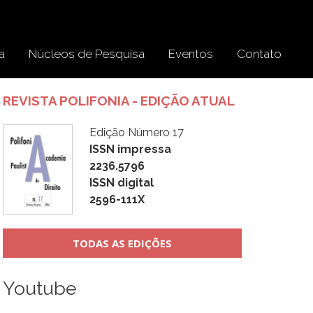
a
Núcleos de Pesquisa
Eventos
Contato
REVISTA POLIFONIA - EDIÇÃO ATUAL
Edição Número 17
ISSN impressa
2236.5796
ISSN digital
2596-111X
TODAS AS EDIÇÕES
Youtube