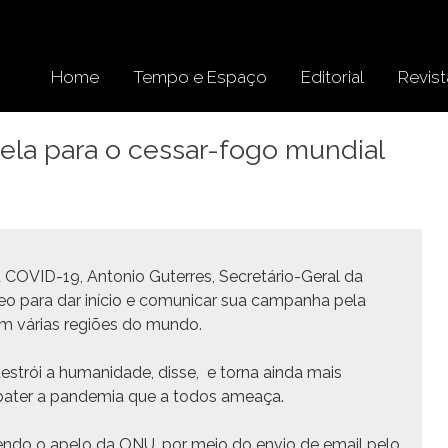
Home
Tempo e Espaço
Editorial
Revist
ela para o cessar-fogo mundial
 COVID-19, Anto­nio Guter­res, Secretário-Ger­al da
o para dar iní­cio e comu­nicar sua cam­pan­ha pela
 em várias regiões do mundo.
destrói a humanidade, disse, e tor­na ain­da mais
­bat­er a pan­demia que a todos ameaça.
even­do o ape­lo da ONU, por meio do envio de email pelo