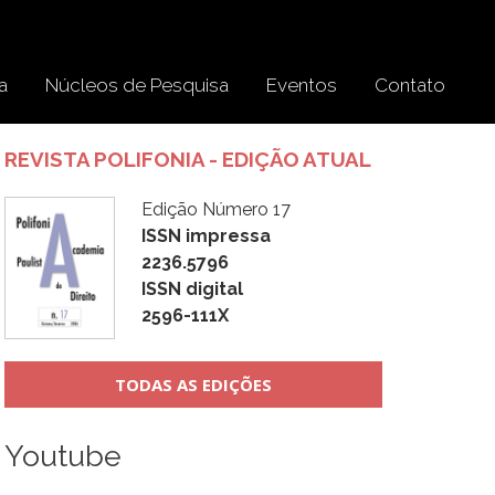
a
Núcleos de Pesquisa
Eventos
Contato
REVISTA POLIFONIA - EDIÇÃO ATUAL
Edição Número 17
ISSN impressa
2236.5796
ISSN digital
2596-111X
TODAS AS EDIÇÕES
Youtube