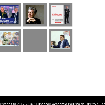
ervados © 2017-2026 • Fundação Academia Paulista de Direito e Ca