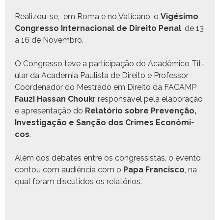
Real­i­zou-se, em Roma e no Vat­i­cano, o
Vigési­mo
Con­gres­so Inter­na­cional de Dire­ito Penal
, de 13
a 16 de Novembro.
O Con­gres­so teve a par­tic­i­pação do Acadêmi­co Tit­
u­lar da Acad­e­mia Paulista de Dire­ito e Pro­fes­sor
Coor­de­nador do Mestra­do em Dire­ito da FACAMP
Fauzi Has­san Chouk
r, respon­sáv­el pela elab­o­ração
e apre­sen­tação do
Relatório sobre Pre­venção,
Inves­ti­gação e Sanção dos Crimes Econômi­
cos
.
Além dos debates entre os con­gres­sis­tas, o even­to
con­tou com audiên­cia com o
Papa Fran­cis­co
, na
qual foram dis­cu­ti­dos os relatórios.