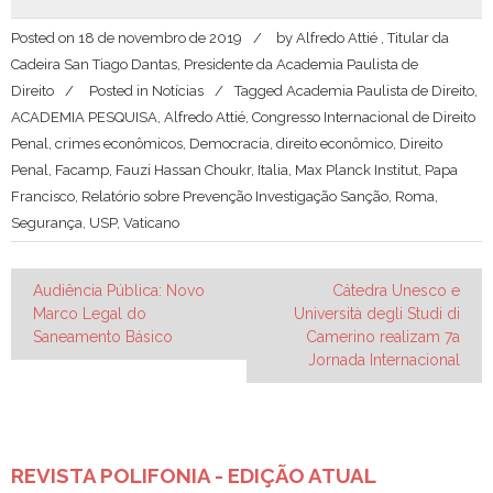
Posted on
18 de novembro de 2019
by
Alfredo Attié , Titular da
Cadeira San Tiago Dantas, Presidente da Academia Paulista de
Direito
Posted in
Notícias
Tagged
Academia Paulista de Direito
,
ACADEMIA PESQUISA
,
Alfredo Attié
,
Congresso Internacional de Direito
Penal
,
crimes econômicos
,
Democracia
,
direito econômico
,
Direito
Penal
,
Facamp
,
Fauzi Hassan Choukr
,
Italia
,
Max Planck Institut
,
Papa
Francisco
,
Relatório sobre Prevenção Investigação Sanção
,
Roma
,
Segurança
,
USP
,
Vaticano
Navegação
Audiência Pública: Novo
Cátedra Unesco e
Marco Legal do
Università degli Studi di
de
Saneamento Básico
Camerino realizam 7a
Post
Jornada Internacional
REVISTA POLIFONIA - EDIÇÃO ATUAL