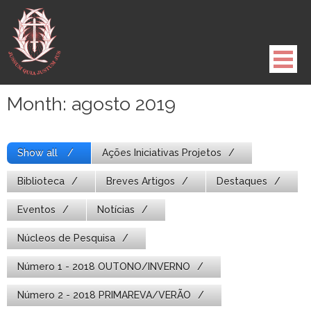
Pule
para
o
conteúdo
Month:
agosto 2019
Show all
Ações Iniciativas Projetos
Biblioteca
Breves Artigos
Destaques
Eventos
Notícias
Núcleos de Pesquisa
Número 1 - 2018 OUTONO/INVERNO
Número 2 - 2018 PRIMAREVA/VERÃO